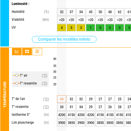
Luminosité :
Humidité
(%)
32
37
34
45
50
48
62
61
Visibilité
(km)
>20
>20
>20
>20
>20
>20
>20
>2
UV
4
3
3
1
0
0
0
0
Comparer les modèles météo
40
35
30
T° air
(°C)
25
T° ressentie
(°C)
TEMPÉRATURE
20
T° de l'air
34
32
32
29
27
27
25
24
(°C)
T° ressentie
33
31
34
29
27
26
28
27
(°C)
Isotherme 0°
(m)
4200
4150
4200
4200
4150
4150
4150
410
Lim pluie/neige
(m)
3900
3850
3900
3900
3850
3850
3850
380