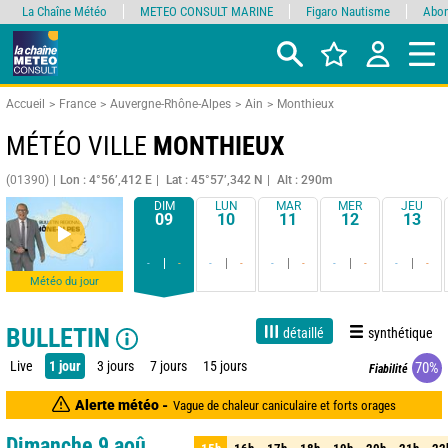
La Chaîne Météo
METEO CONSULT MARINE
Figaro Nautisme
Abon
Accueil
France
Auvergne-Rhône-Alpes
Ain
Monthieux
MÉTÉO VILLE
MONTHIEUX
(01390)
Lon : 4°56’,412 E
Lat : 45°57’,342 N
Alt : 290m
DIM
LUN
MAR
MER
JEU
09
10
11
12
13
-
-
-
-
-
-
-
-
-
-
Météo du jour
BULLETIN
détaillé
synthétique
Live
1 jour
3 jours
7 jours
15 jours
70%
Fiabilité
Alerte météo -
Vague de chaleur caniculaire et forts orages
Dimanche 9 aoû