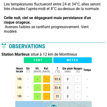
Les températures fluctueront entre 24 et 34°C, elles seront 
très chaudes l'après-midi et 8°C au-dessus de la normale.
Cette nuit,
ciel se dégageant mais persistance d'un 
risque orageux.
 Averses faibles se raréfiant progressivement. Vent 
modéré.
OBSERVATIONS
Station Marlieux
situé à 12 km de Monthieux
VENT
METEO
Heure
Dir.
Vit.
Raf.
T
Qte pluie
Nuages
Temps
locale
(°)
(km/h)
(km/h)
(°C)
(mm)
(%)
15h
-
-
-
33.6
0
-
-
14h
-
-
-
33.6
0
-
-
13h
-
-
-
31
0
-
-