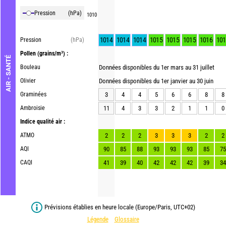
Pression
(hPa)
1010
1014
1014
1014
1015
1015
1015
1016
101
Pression
(hPa)
Pollen
(grains/m³) :
AIR - SANTÉ
Bouleau
Données disponibles du 1er mars au 31 juillet
Olivier
Données disponibles du 1er janvier au 30 juin
Graminées
3
4
4
5
6
6
8
8
Ambroisie
11
4
3
3
2
1
1
0
Indice qualité air :
ATMO
2
2
2
3
3
3
2
2
AQI
90
85
88
93
93
93
85
75
CAQI
41
39
40
42
42
42
39
34
Prévisions établies en heure locale (Europe/Paris, UTC+02)
Légende
Glossaire