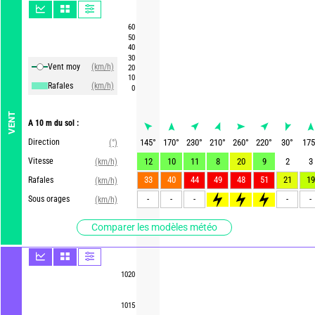
60
50
40
30
Vent moy
(km/h)
20
10
Rafales
(km/h)
0
VENT
A 10 m du sol :
Direction
145
°
170
°
230
°
210
°
260
°
220
°
30
°
175
(°)
Vitesse
12
10
11
8
20
9
2
3
(km/h)
33
40
44
49
48
51
21
19
Rafales
(km/h)
-
-
-
>75
>75
>80
-
-
Sous orages
(km/h)
Comparer les modèles météo
1020
1015