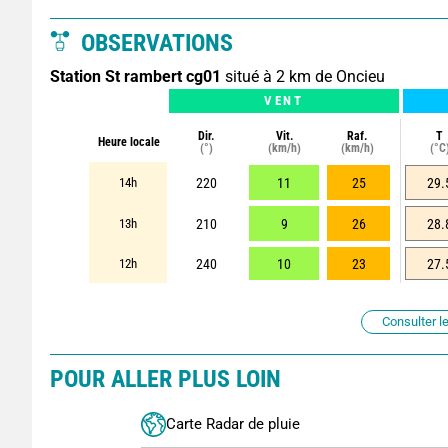
OBSERVATIONS
Station St rambert cg01
situé à 2 km de Oncieu
VENT
Dir.
Vit.
Raf.
T
Heure locale
(°)
(km/h)
(km/h)
(°C
14h
220
11
25
29.
13h
210
9
26
28.
12h
240
10
23
27.
Consulter le
POUR ALLER PLUS LOIN
Carte Radar de pluie