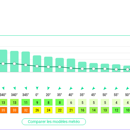
340
°
340
°
345
°
0
°
20
°
35
°
40
°
35
°
45
°
50
°
55
°
50
13
13
11
9
8
8
6
5
5
5
4
4
35
33
32
26
24
22
21
16
14
13
12
10
Comparer les modèles météo