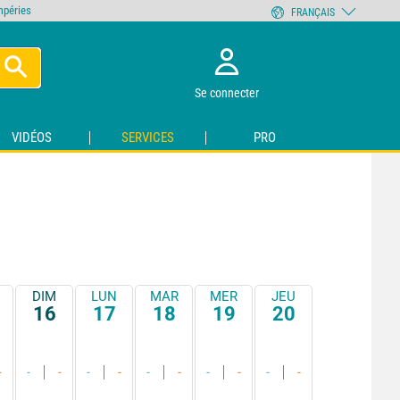
empéries
FRANÇAIS
Se connecter
VIDÉOS
SERVICES
PRO
DIM
LUN
MAR
MER
JEU
16
17
18
19
20
-
-
-
-
-
-
-
-
-
-
-