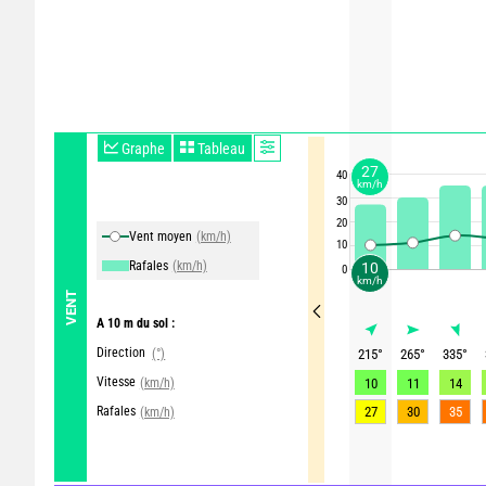
Graphe
Tableau
27
40
km/h
30
20
Vent moyen
(km/h)
10
Rafales
(km/h)
10
0
km/h
VENT
A 10 m du sol :
Direction
(°)
215
°
265
°
335
°
Vitesse
(km/h)
10
11
14
Rafales
27
30
35
(km/h)