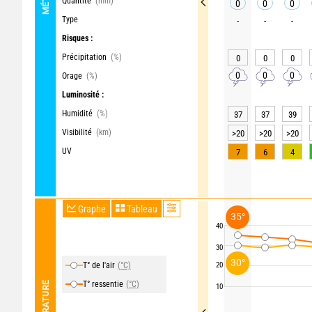
Quantité
(mm)
0
0
0
Type
-
-
-
Risques :
Précipitation
(%)
0
0
0
0
0
0
Orage
(%)
Luminosité :
Humidité
(%)
37
37
39
Visibilité
(km)
>20
>20
>20
UV
7
6
4
Graphe
Tableau
35°
40
30
30°
T° de l'air
(°C)
20
T° ressentie
(°C)
TEMPÉRATURE
10