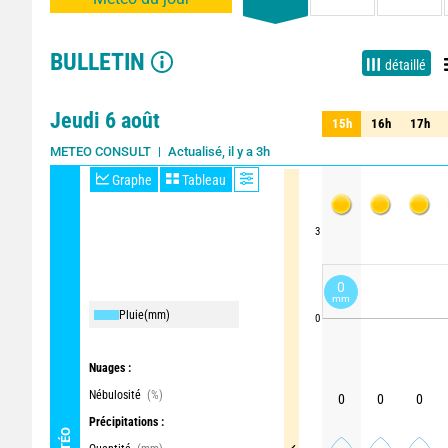
BULLETIN
détaillé
Jeudi 6 août
15h
16h
17h
15h
16h
17h
Actualisé, il y a 3h
METEO CONSULT
Graphe
Tableau
3
0
mm
Pluie
(mm)
0
Nuages :
Nébulosité
(%)
0
0
0
Précipitations :
MÉTÉO