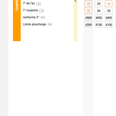
T° de l'air
(°C)
30
29
30
T° ressentie
(°C)
35
34
33
Isotherme 0°
(m)
4500
4450
4400
Limite pluie/neige
(m)
4200
4150
4100