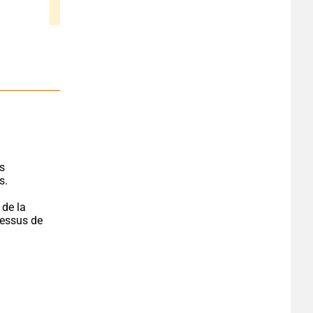
s 
s.
de la 
essus de 