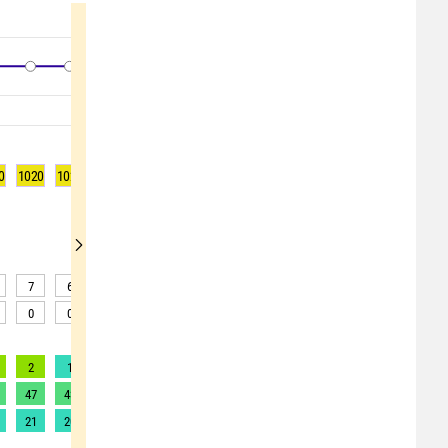
0
1020
1020
1020
1021
1020
1020
1020
1020
1019
7
6
6
5
5
5
5
5
4
0
0
0
0
1
1
1
1
0
2
1
1
2
2
2
2
2
2
47
43
40
49
54
62
69
77
79
21
20
18
22
25
28
31
35
36