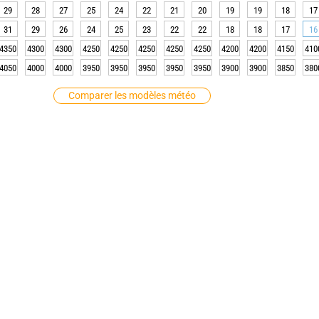
29
28
27
25
24
22
21
20
19
19
18
17
31
29
26
24
25
23
22
22
18
18
17
16
4350
4300
4300
4250
4250
4250
4250
4250
4200
4200
4150
410
4050
4000
4000
3950
3950
3950
3950
3950
3900
3900
3850
380
Comparer les modèles météo