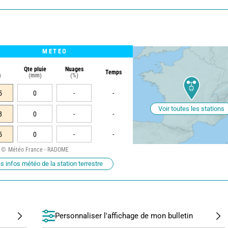
METEO
Qte pluie
Nuages
Temps
)
(mm)
(%)
5
0
-
-
Voir toutes les stations
8
0
-
-
5
0
-
-
Météo France - RADOME
s infos météo de la station terrestre
Personnaliser l'affichage de mon bulletin