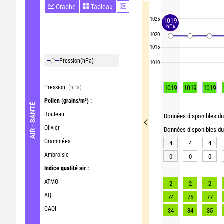
Graphe
Tableau
1025
1019
hPa
1020
1015
Pression
(hPa)
1010
Pression
(hPa)
1019
1019
1019
Pollen
(grains/m³) :
AIR - SANTÉ
Bouleau
Données disponibles du 
Olivier
Données disponibles du 
Graminées
4
4
4
Ambroisie
0
0
0
Indice qualité air :
ATMO
2
2
2
AQI
74
75
77
CAQI
34
34
35