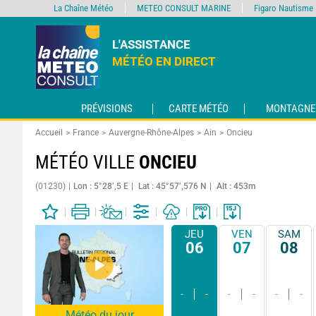
La Chaîne Météo
METEO CONSULT MARINE
Figaro Nautisme
L'ASSISTANCE
MÉTÉO EN DIRECT
PRÉVISIONS
CARTE MÉTÉO
MONTAGNE
Accueil
France
Auvergne-Rhône-Alpes
Ain
Oncieu
MÉTÉO VILLE
ONCIEU
(01230)
Lon : 5°28’,5 E
Lat : 45°57’,576 N
Alt : 453m
JEU
VEN
SAM
06
07
08
-
-
-
-
-
-
Météo du jour