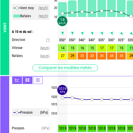
30
Vent moy
(km/h)
20
Rafales
(km/h)
10
14
km/h
VENT
A 10 m du sol :
Direction
350
°
350
°
340
°
340
°
335
°
330
°
325
°
320
(°)
Vitesse
14
15
16
15
17
17
15
11
(km/h)
27
29
32
33
35
34
33
29
Rafales
(km/h)
Comparer les modèles météo
1025
1019
hPa
1020
1015
Pression
(hPa)
1010
1019
1019
1018
1018
1018
1018
1018
101
Pression
(hPa)