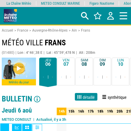
La Chaîne Météo
METEO CONSULT MARINE
Figaro Nautisme
Abon
Accueil
France
Auvergne-Rhône-Alpes
Ain
Frans
MÉTÉO VILLE
FRANS
(01480)
Lon : 4°46’,38 E
Lat : 45°59’,478 N
Alt : 208m
JEU
VEN
SAM
DIM
LUN
06
07
08
09
10
-
-
-
-
-
-
-
-
-
-
Météo du jour
BULLETIN
détaillé
synthétique
Live
1 jour
3 jours
7 jours
15 jours
90%
Fiabilité
Jeudi 6 aoû
14h
15h
16h
17h
18h
19h
20h
21
14h
15h
16h
17h
18h
19h
20h
21
Actualisé, il y a 3h
METEO CONSULT