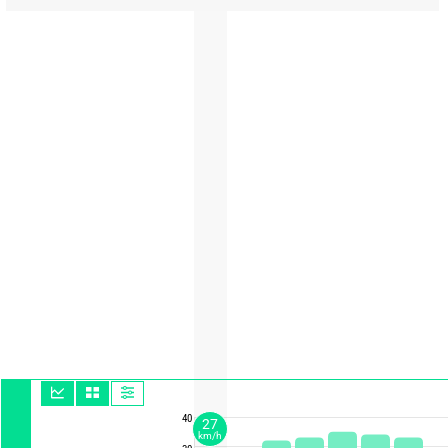
40
27
km/h