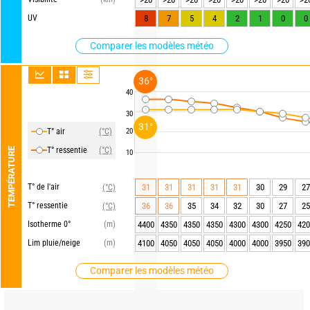
UV
8
7
5
4
2
1
0
0
Comparer les modèles météo
36°
40
30
31°
T° air
(°C)
20
T° ressentie
(°C)
TEMPÉRATURE
10
T° de l'air
31
31
31
31
31
30
29
27
(°C)
T° ressentie
36
36
35
34
32
30
27
25
(°C)
Isotherme 0°
(m)
4400
4350
4350
4350
4300
4300
4250
420
Lim pluie/neige
(m)
4100
4050
4050
4050
4000
4000
3950
390
Comparer les modèles météo