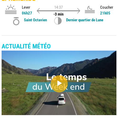
Lever
14:37
Coucher
06h27
21h05
-3 min
Saint Octavien
Dernier quartier de Lune
ACTUALITÉ MÉTÉO