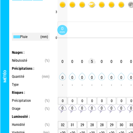
3
0
mm
Pluie
(mm)
0
Nuages :
Nébulosité
(%)
0
0
0
5
0
0
0
0
Précipitations :
MÉTÉO
Quantité
(mm)
0
0
0
0
0
0
0
0
Type
-
-
-
-
-
-
-
-
Risques :
Précipitation
(%)
0
0
0
0
0
0
0
0
0
0
0
0
0
0
0
0
Orage
(%)
Luminosité :
Humidité
(%)
32
31
29
28
28
29
30
35
Visibilité
(km)
>20
>20
>20
>20
>20
>20
>20
>2