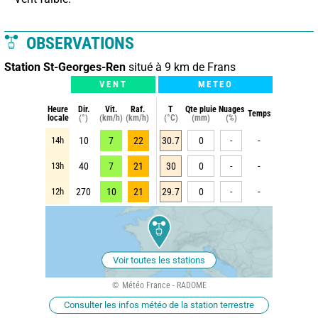
OBSERVATIONS
Station St-Georges-Ren
situé à 9 km de Frans
VENT
METEO
Heure
Dir.
Vit.
Raf.
T
Qte pluie
Nuages
Temps
locale
(°)
(km/h)
(km/h)
(°C)
(mm)
(%)
14h
10
7
22
30.7
0
-
-
13h
40
7
21
30
0
-
-
12h
270
10
21
29.7
0
-
-
Voir toutes les stations
Météo France - RADOME
Consulter les infos météo de la station terrestre