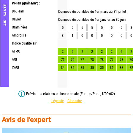
Pollen
(grains/m³) :
AIR - SANTÉ
Bouleau
Données disponibles du 1er mars au 31 juillet
Olivier
Données disponibles du 1er janvier au 30 juin
Graminées
5
5
5
5
5
5
5
8
Ambroisie
3
1
0
0
0
0
0
0
Indice qualité air :
ATMO
2
2
2
2
2
2
2
2
AQI
75
76
77
78
78
77
73
70
CAQI
34
35
35
35
35
35
33
32
Prévisions établies en heure locale (Europe/Paris, UTC+02)
Légende
Glossaire
Avis de l'expert