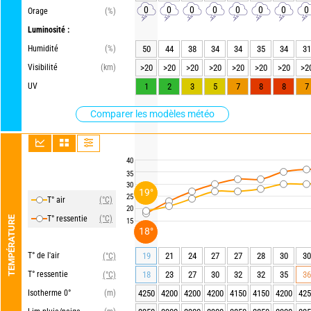
0
0
0
0
0
0
0
0
Orage
(%)
Luminosité :
Humidité
(%)
50
44
38
34
34
35
34
31
Visibilité
(km)
>20
>20
>20
>20
>20
>20
>20
>2
UV
1
2
3
5
7
8
8
7
Comparer les modèles météo
40
35
30
19°
25
T° air
(°C)
20
T° ressentie
(°C)
TEMPÉRATURE
15
18°
T° de l'air
19
21
24
27
27
28
30
30
(°C)
T° ressentie
18
23
27
30
32
32
35
36
(°C)
Isotherme 0°
(m)
4250
4200
4200
4200
4150
4150
4200
425