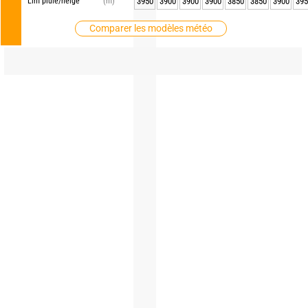
Lim pluie/neige
(m)
3950
3900
3900
3900
3850
3850
3900
395
Comparer les modèles météo