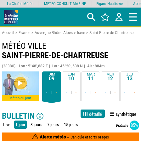
La Chaîne Météo
METEO CONSULT MARINE
Figaro Nautisme
Abon
Accueil
France
Auvergne-Rhône-Alpes
Isère
Saint-Pierre-de-Chartreuse
MÉTÉO VILLE
SAINT-PIERRE-DE-CHARTREUSE
(38380)
Lon : 5°48’,882 E
Lat : 45°20’,538 N
Alt : 884m
DIM
LUN
MAR
MER
JEU
09
10
11
12
13
-
-
-
-
-
-
-
-
-
-
Météo du jour
BULLETIN
détaillé
synthétique
Live
1 jour
3 jours
7 jours
15 jours
85%
Fiabilité
Alerte météo -
Canicule et forts orages