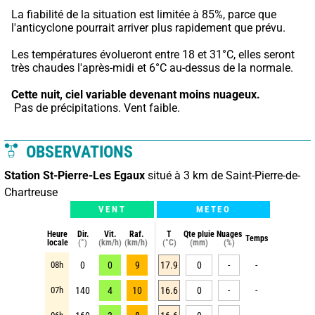
La fiabilité de la situation est limitée à 85%, parce que 
l'anticyclone pourrait arriver plus rapidement que prévu.
Les températures évolueront entre 18 et 31°C, elles seront 
très chaudes l'après-midi et 6°C au-dessus de la normale.
Cette nuit,
ciel variable devenant moins nuageux.
 Pas de précipitations. Vent faible.
OBSERVATIONS
Station St-Pierre-Les Egaux
situé à 3 km de Saint-Pierre-de-
Chartreuse
VENT
METEO
Heure
Dir.
Vit.
Raf.
T
Qte pluie
Nuages
Temps
locale
(°)
(km/h)
(km/h)
(°C)
(mm)
(%)
08h
0
0
9
17.9
0
-
-
07h
140
4
10
16.6
0
-
-