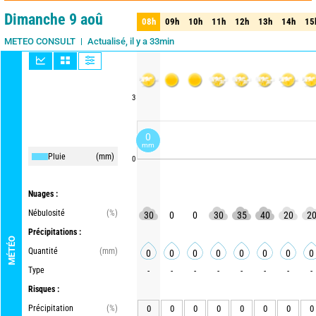
Dimanche 9 aoû
08h
09h
10h
11h
12h
13h
14h
15
08h
09h
10h
11h
12h
13h
14h
15
Actualisé, il y a 33min
METEO CONSULT
3
0
mm
Pluie
(mm)
0
Nuages :
Nébulosité
(%)
30
0
0
30
35
40
20
2
Précipitations :
MÉTÉO
Quantité
(mm)
0
0
0
0
0
0
0
0
Type
-
-
-
-
-
-
-
-
Risques :
Précipitation
(%)
0
0
0
0
0
0
0
0