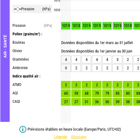
1015
Pression
(hPa)
1010
1019
1018
1019
1019
1019
1019
1018
101
Pression
(hPa)
Pollen
(grains/m³) :
AIR - SANTÉ
Bouleau
Données disponibles du 1er mars au 31 juillet
Olivier
Données disponibles du 1er janvier au 30 juin
Graminées
4
4
4
4
4
3
2
2
Ambroisie
0
2
2
2
2
2
2
2
Indice qualité air :
ATMO
2
2
2
2
2
2
2
2
AQI
60
59
68
79
79
85
83
83
CAQI
27
27
31
36
36
39
38
38
Prévisions établies en heure locale (Europe/Paris, UTC+02)
Légende
Glossaire