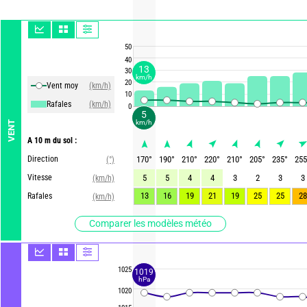
50
40
13
30
km/h
20
Vent moy
(km/h)
10
Rafales
(km/h)
0
5
km/h
VENT
A 10 m du sol :
Direction
170
°
190
°
210
°
220
°
210
°
205
°
235
°
255
(°)
Vitesse
5
5
4
4
3
2
3
3
(km/h)
13
16
19
21
19
25
25
28
Rafales
(km/h)
Comparer les modèles météo
1025
1019
hPa
1020