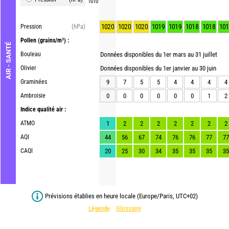
1010
1020
1020
1020
1019
1019
1018
1018
101
Pression
(hPa)
Pollen
(grains/m³) :
AIR - SANTÉ
Bouleau
Données disponibles du 1er mars au 31 juillet
Olivier
Données disponibles du 1er janvier au 30 juin
Graminées
9
7
5
5
4
4
4
4
Ambroisie
0
0
0
0
0
0
1
2
Indice qualité air :
ATMO
1
2
2
2
2
2
2
2
AQI
44
56
67
74
76
76
77
77
CAQI
20
25
30
34
35
35
35
35
Prévisions établies en heure locale (Europe/Paris, UTC+02)
Légende
Glossaire