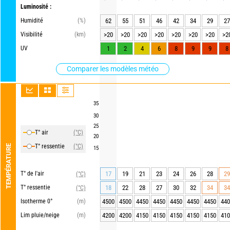
Luminosité :
Humidité
(%)
62
55
51
46
42
34
29
27
Visibilité
(km)
>20
>20
>20
>20
>20
>20
>20
>2
UV
1
2
4
6
8
9
9
8
Comparer les modèles météo
35
30
25
T° air
(°C)
20
T° ressentie
(°C)
TEMPÉRATURE
15
T° de l'air
17
19
21
23
24
26
28
29
(°C)
T° ressentie
18
22
28
27
30
32
34
34
(°C)
Isotherme 0°
(m)
4500
4500
4450
4450
4450
4450
4450
440
Lim pluie/neige
(m)
4200
4200
4150
4150
4150
4150
4150
410