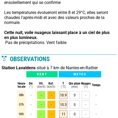
ensoleillement qui se confirme
Les températures évolueront entre 8 et 29°C, elles seront 
chaudes l'après-midi et avec des valeurs proches de la 
normale.
Cette nuit,
voile nuageux laissant place à un ciel de plus 
en plus lumineux.
 Pas de précipitations. Vent faible.
OBSERVATIONS
Station Lavaldens
situé à 7 km de Nantes-en-Rattier
VENT
METEO
Heure
Dir.
Vit.
Raf.
T
Qte pluie
Nuages
Temps
locale
(°)
(km/h)
(km/h)
(°C)
(mm)
(%)
08h
-
-
-
10.9
0
-
-
07h
-
-
-
10.3
0
-
-
06h
-
-
-
11
0
-
-