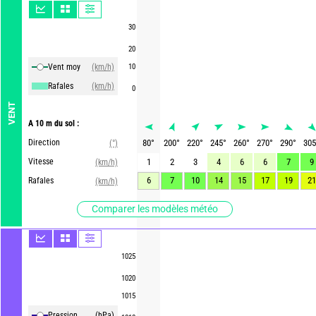
30
20
Vent moy
(km/h)
10
Rafales
(km/h)
0
VENT
A 10 m du sol :
Direction
80
°
200
°
220
°
245
°
260
°
270
°
290
°
305
(°)
Vitesse
1
2
3
4
6
6
7
9
(km/h)
6
7
10
14
15
17
19
21
Rafales
(km/h)
Comparer les modèles météo
1025
1020
1015
Pression
(hPa)