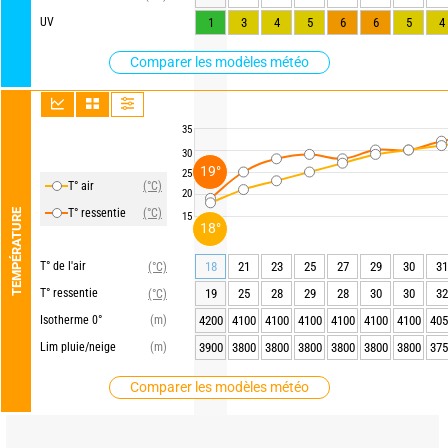
UV
1
3
4
5
6
6
5
4
Comparer les modèles météo
35
30
19°
25
T° air
(°C)
20
T° ressentie
(°C)
TEMPÉRATURE
15
18°
T° de l'air
18
21
23
25
27
29
30
31
(°C)
T° ressentie
19
25
28
29
28
30
30
32
(°C)
Isotherme 0°
(m)
4200
4100
4100
4100
4100
4100
4100
405
Lim pluie/neige
(m)
3900
3800
3800
3800
3800
3800
3800
375
Comparer les modèles météo