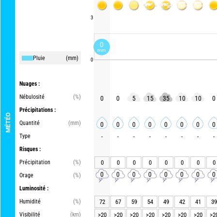
3
0
mm
Pluie
(mm)
0
Nuages :
Nébulosité
(%)
0
0
5
15
35
10
10
0
Précipitations :
MÉTÉO
Quantité
(mm)
0
0
0
0
0
0
0
0
Type
-
-
-
-
-
-
-
-
Risques :
Précipitation
(%)
0
0
0
0
0
0
0
0
0
0
0
0
0
0
0
0
Orage
(%)
Luminosité :
Humidité
(%)
72
67
59
54
49
42
41
39
Visibilité
(km)
>20
>20
>20
>20
>20
>20
>20
>2