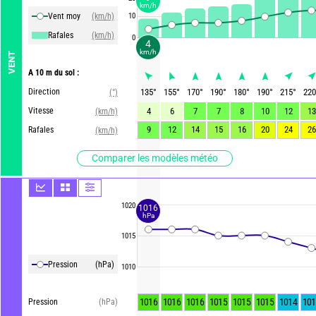
km/h
Vent moy
(km/h)
10
Rafales
(km/h)
0
4
km/h
VENT
A 10 m du sol :
Direction
135
°
155
°
170
°
190
°
180
°
190
°
215
°
220
(°)
Vitesse
4
6
7
7
8
10
12
13
(km/h)
9
12
14
15
16
20
24
26
Rafales
(km/h)
Comparer les modèles météo
1020
1016
hPa
1015
Pression
(hPa)
1010
1016
1016
1016
1015
1015
1015
1014
101
Pression
(hPa)