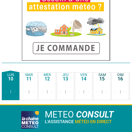
LUN
MAR
MER
JEU
VEN
SAM
DIM
10
11
12
13
14
15
16
-
-
-
-
-
-
-
-
-
-
-
-
-
-
METEO
CONSULT
L'ASSISTANCE
MÉTÉO EN DIRECT