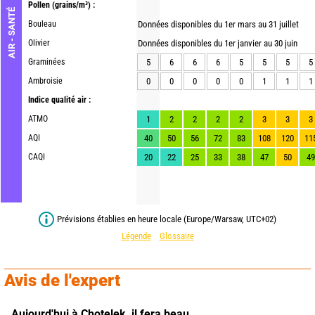
Pollen
(grains/m³) :
AIR - SANTÉ
Bouleau
Données disponibles du 1er mars au 31 juillet
Olivier
Données disponibles du 1er janvier au 30 juin
Graminées
5
6
6
6
5
5
5
5
Ambroisie
0
0
0
0
0
1
1
1
Indice qualité air :
ATMO
1
2
2
2
2
3
3
3
AQI
40
50
56
72
83
108
120
11
CAQI
20
22
25
33
38
47
50
49
Prévisions établies en heure locale (Europe/Warsaw, UTC+02)
Légende
Glossaire
Avis de l'expert
Aujourd'hui à Chotelek,
il fera beau.