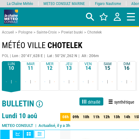
La Chaîne Météo
METEO CONSULT MARINE
Figaro Nautisme
Abon
Accueil
Pologne
Sainte-Croix
Powiat buski
Chotelek
MÉTÉO VILLE
CHOTELEK
POL
Lon : 20°41’,628 E
Lat : 50°26’,262 N
Alt : 206m
LUN
MAR
MER
JEU
VEN
SAM
DIM
10
11
12
13
14
15
16
-
-
-
-
-
-
-
-
-
-
-
-
-
-
BULLETIN
détaillé
synthétique
1 jour
3 jours
7 jours
15 jours
90%
Fiabilité
Lundi 10 aoû
08h
09h
10h
11h
12h
13h
14h
15
08h
09h
10h
11h
12h
13h
14h
15
Actualisé, il y a 3h
METEO CONSULT