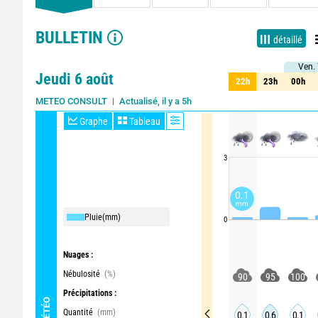
BULLETIN
détaillé
Ven.
Ven
Jeudi 6 août
22h
23h
00h
22h
23h
00h
Actualisé, il y a 5h
METEO CONSULT
Graphe
Tableau
3
0.1
mm
Pluie
(mm)
0
Nuages :
Nébulosité
(%)
90
95
100
Précipitations :
MÉTÉO
Quantité
(mm)
0.1
0.6
0.1