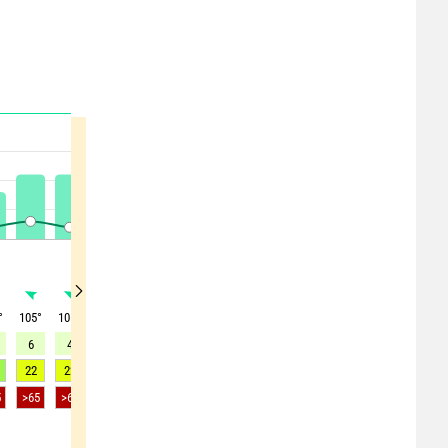
°
105
°
105
°
90
°
75
°
260
°
75
°
275
°
270
°
320
°
6
4
4
3
1
2
1
2
1
22
22
21
24
23
19
13
11
11
5
>65
>65
>70
>50
>60
>55
>55
>55
>55