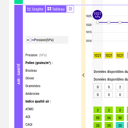
Graphe
Tableau
1021
1025
hPa
1020
1015
Pression
(hPa)
1010
Pression
(hPa)
1021
1021
1021
Pollen
(grains/m³) :
AIR - SANTÉ
Bouleau
Données disponibles du 
Olivier
Données disponibles du 
Graminées
0
0
2
Ambroisie
0
0
0
Indice qualité air :
ATMO
2
2
2
AQI
55
54
50
CAQI
25
25
23