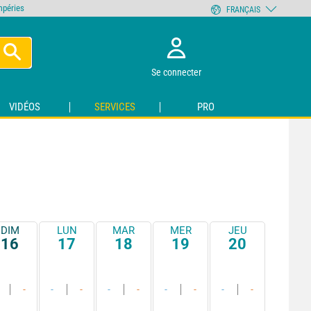
empéries
FRANÇAIS
Se connecter
VIDÉOS
SERVICES
PRO
DIM
LUN
MAR
MER
JEU
16
17
18
19
20
-
-
-
-
-
-
-
-
-