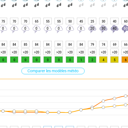
75
70
70
65
55
55
50
45
25
30
40
60
0
0
0
0
0
0
0
0
20
30
40
60
84
84
85
84
84
84
84
84
79
74
69
66
>20
>20
>20
>20
>20
>20
>20
>20
>20
>20
>20
>2
0
0
0
0
0
0
0
1
2
4
5
6
Comparer les modèles météo