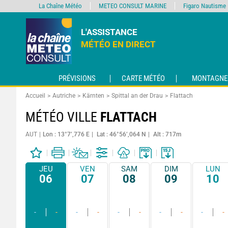
La Chaîne Météo
METEO CONSULT MARINE
Figaro Nautisme
L'ASSISTANCE
MÉTÉO EN DIRECT
PRÉVISIONS
CARTE MÉTÉO
MONTAGNE
Accueil
Autriche
Kärnten
Spittal an der Drau
Flattach
MÉTÉO VILLE
FLATTACH
AUT
Lon : 13°7’,776 E
Lat : 46°56’,064 N
Alt : 717m
JEU
VEN
SAM
DIM
LUN
06
07
08
09
10
-
-
-
-
-
-
-
-
-
-