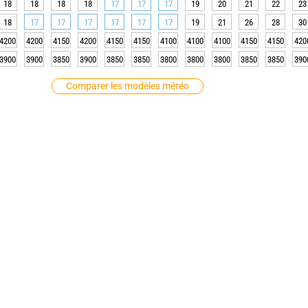
18
18
18
18
17
17
17
19
20
21
22
23
18
17
17
17
17
17
17
19
21
26
28
30
4200
4200
4150
4200
4150
4150
4100
4100
4100
4150
4150
420
3900
3900
3850
3900
3850
3850
3800
3800
3800
3850
3850
390
Comparer les modèles météo