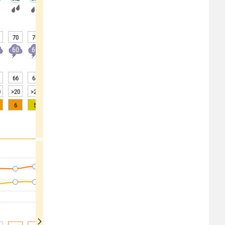
70
70
65
75
85
85
85
55
50
60
60
60
60
60
60
60
50
50
66
64
69
75
79
84
82
84
84
0
>20
>20
>20
>20
>20
>20
>20
>20
>20
6
5
5
3
2
1
0
0
0