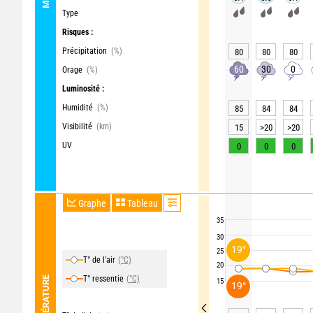
Type
Risques :
Précipitation
(%)
80
80
80
60
30
0
Orage
(%)
Luminosité :
Humidité
(%)
85
84
84
Visibilité
(km)
15
>20
>20
UV
0
0
0
Graphe
Tableau
35
30
19°
25
T° de l'air
(°C)
20
T° ressentie
(°C)
TEMPÉRATURE
15
19°