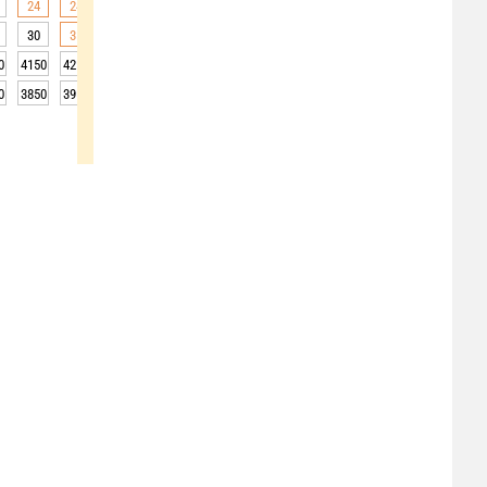
24
24
23
22
21
20
20
19
18
30
31
29
26
25
25
24
19
18
0
4150
4250
4200
4200
4200
4150
4100
4100
4100
0
3850
3950
3900
3900
3900
3850
3800
3800
3800