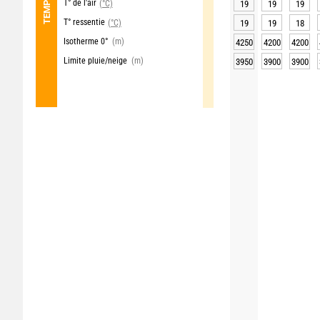
T° de l'air
(°C)
19
19
19
T° ressentie
(°C)
19
19
18
Isotherme 0°
(m)
4250
4200
4200
Limite pluie/neige
(m)
3950
3900
3900