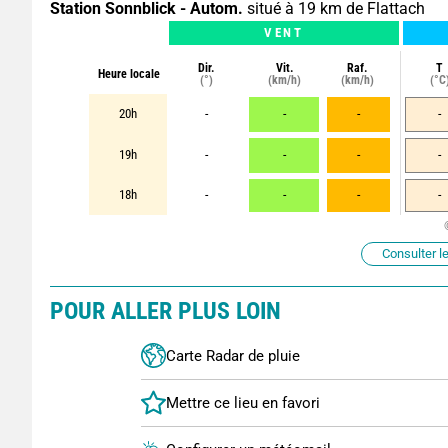
Station Sonnblick - Autom.
situé à 19 km de Flattach
VENT
Dir.
Vit.
Raf.
T
Heure locale
(°)
(km/h)
(km/h)
(°C
20h
-
-
-
-
19h
-
-
-
-
18h
-
-
-
-
Consulter le
POUR ALLER PLUS LOIN
Carte Radar de pluie