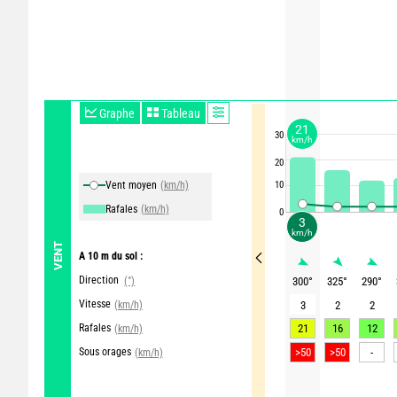
Graphe
Tableau
21
30
km/h
20
Vent moyen
(km/h)
10
Rafales
(km/h)
0
3
km/h
VENT
A 10 m du sol :
Direction
(°)
300
°
325
°
290
°
Vitesse
(km/h)
3
2
2
Rafales
21
16
12
(km/h)
Sous orages
>50
>50
-
(km/h)