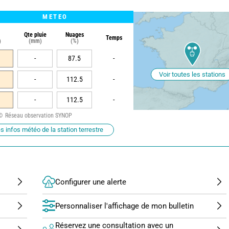
METEO
Qte pluie
Nuages
Temps
)
(mm)
(%)
-
87.5
-
Voir toutes les stations
-
112.5
-
-
112.5
-
Réseau observation SYNOP
s infos météo de la station terrestre
Configurer une alerte
Personnaliser l'affichage de mon bulletin
Réservez une consultation avec un