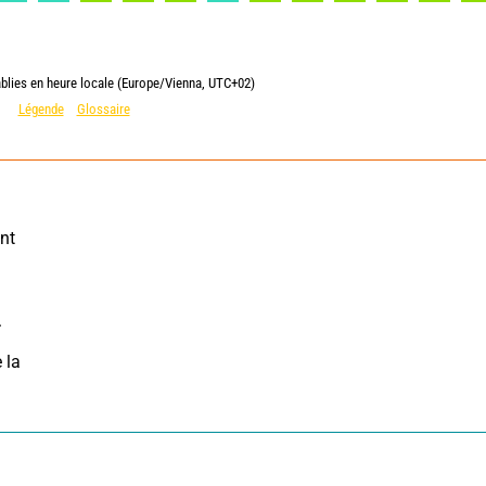
ablies en heure locale (Europe/Vienna, UTC+02)
Légende
Glossaire
nt 
.
la 