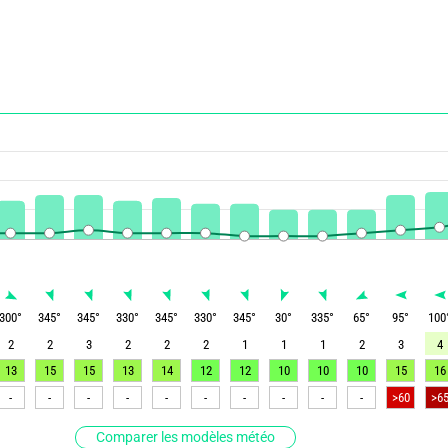
300
°
345
°
345
°
330
°
345
°
330
°
345
°
30
°
335
°
65
°
95
°
100
2
2
3
2
2
2
1
1
1
2
3
4
13
15
15
13
14
12
12
10
10
10
15
16
-
-
-
-
-
-
-
-
-
-
>60
>6
Comparer les modèles météo