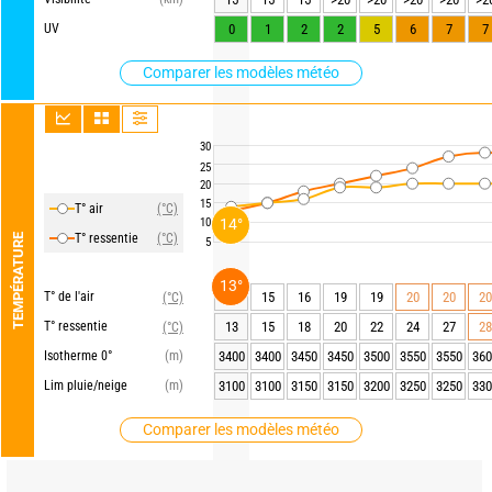
UV
0
1
2
2
5
6
7
7
Comparer les modèles météo
30
25
20
15
T° air
(°C)
10
14°
T° ressentie
(°C)
TEMPÉRATURE
5
13°
T° de l'air
14
15
16
19
19
20
20
20
(°C)
T° ressentie
13
15
18
20
22
24
27
28
(°C)
Isotherme 0°
(m)
3400
3400
3450
3450
3500
3550
3550
360
Lim pluie/neige
(m)
3100
3100
3150
3150
3200
3250
3250
330
Comparer les modèles météo