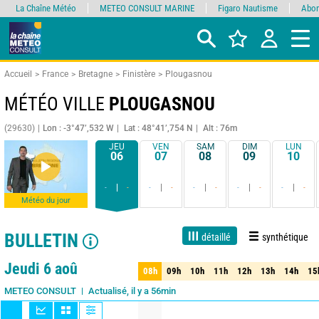
La Chaîne Météo
METEO CONSULT MARINE
Figaro Nautisme
Abon
Accueil
France
Bretagne
Finistère
Plougasnou
MÉTÉO VILLE
PLOUGASNOU
(29630)
Lon : -3°47’,532 W
Lat : 48°41’,754 N
Alt : 76m
JEU
VEN
SAM
DIM
LUN
06
07
08
09
10
-
-
-
-
-
-
-
-
-
-
Météo du jour
BULLETIN
détaillé
synthétique
Live
1 jour
3 jours
7 jours
15 jours
80%
Fiabilité
Jeudi 6 aoû
08h
09h
10h
11h
12h
13h
14h
15
08h
09h
10h
11h
12h
13h
14h
15
Actualisé, il y a 56min
METEO CONSULT