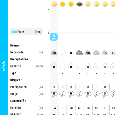
3
Pluie
(mm)
0
0
mm
Nuages :
Nébulosité
(%)
30
0
0
65
30
30
15
1
Précipitations :
MÉTÉO
Quantité
(mm)
0
0
0
0
0
0
0
0
Type
-
-
-
-
-
-
-
-
Risques :
Précipitation
(%)
0
0
0
0
0
0
0
0
0
0
0
0
0
0
0
0
Orage
(%)
Luminosité :
Humidité
(%)
84
79
73
63
63
62
61
61
Visibilité
(km)
15
15
15
>20
>20
>20
>20
>2