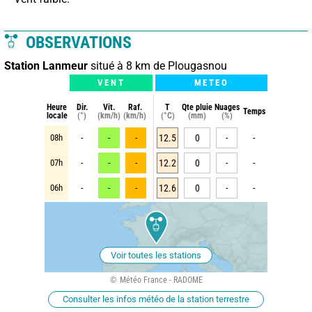
OBSERVATIONS
Station Lanmeur
situé à 8 km de Plougasnou
VENT
METEO
Heure
Dir.
Vit.
Raf.
T
Qte pluie
Nuages
Temps
locale
(°)
(km/h)
(km/h)
(°C)
(mm)
(%)
08h
-
-
-
12.5
0
-
-
07h
-
-
-
12.2
0
-
-
06h
-
-
-
12.6
0
-
-
Voir toutes les stations
Météo France - RADOME
Consulter les infos météo de la station terrestre