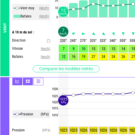
20
Vent moy
(km/h)
10
12
km/h
Rafales
(km/h)
0
VENT
7
A 10 m du sol :
km/h
Direction
220
°
245
°
275
°
325
°
325
°
340
°
355
°
355
(°)
Vitesse
7
9
10
15
13
13
14
15
(km/h)
12
16
19
27
24
24
26
27
Rafales
(km/h)
Comparer les modèles météo
1030
1025
1025
1020
hPa
1015
Pression
(hPa)
1010
1025
1025
1026
1026
1026
1026
1026
102
Pression
(hPa)