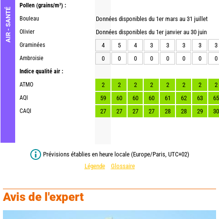
Pollen
(grains/m³) :
AIR - SANTÉ
Bouleau
Données disponibles du 1er mars au 31 juillet
Olivier
Données disponibles du 1er janvier au 30 juin
Graminées
4
5
4
3
3
3
3
3
Ambroisie
0
0
0
0
0
0
0
0
Indice qualité air :
ATMO
2
2
2
2
2
2
2
2
AQI
59
60
60
60
61
62
63
65
CAQI
27
27
27
27
28
28
29
30
Prévisions établies en heure locale (Europe/Paris, UTC+02)
Légende
Glossaire
Avis de l'expert