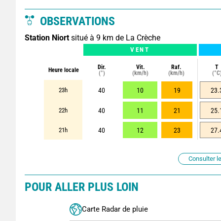
OBSERVATIONS
Station Niort
situé à 9 km de La Crèche
VENT
Dir.
Vit.
Raf.
T
Heure locale
(°)
(km/h)
(km/h)
(°C
23h
40
10
19
23.
22h
40
11
21
25.
21h
40
12
23
27.
Consulter le
POUR ALLER PLUS LOIN
Carte Radar de pluie