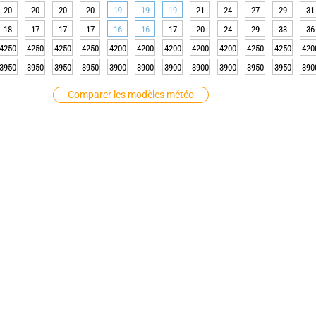
20
20
20
20
19
19
19
21
24
27
29
31
18
17
17
17
16
16
17
20
24
29
33
36
4250
4250
4250
4250
4200
4200
4200
4200
4200
4250
4250
420
3950
3950
3950
3950
3900
3900
3900
3900
3900
3950
3950
390
Comparer les modèles météo