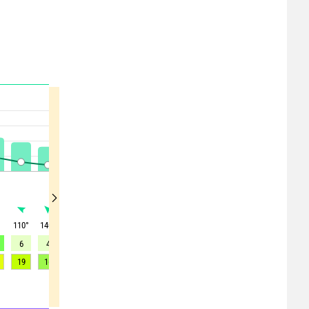
°
110
°
140
°
170
°
225
°
320
°
355
°
355
°
0
°
335
°
6
4
2
2
2
3
4
5
4
19
16
15
13
13
12
12
12
15