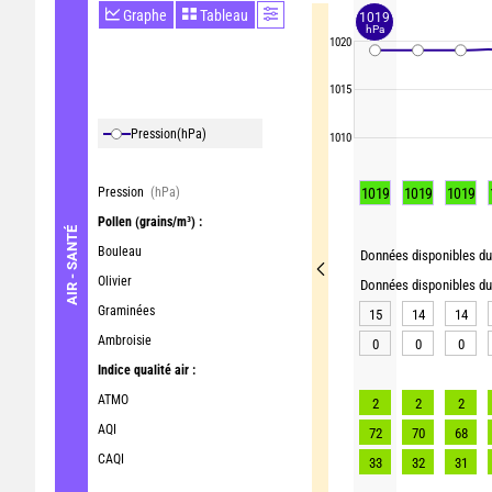
Graphe
Tableau
1019
hPa
1020
1015
Pression
(hPa)
1010
Pression
(hPa)
1019
1019
1019
Pollen
(grains/m³) :
AIR - SANTÉ
Bouleau
Données disponibles du 
Olivier
Données disponibles du 
Graminées
15
14
14
Ambroisie
0
0
0
Indice qualité air :
ATMO
2
2
2
AQI
72
70
68
CAQI
33
32
31