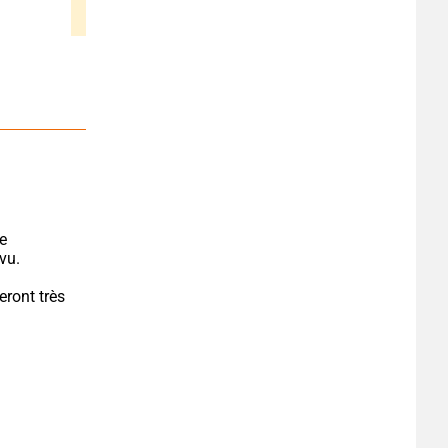
e 
vu.
ront très 
.