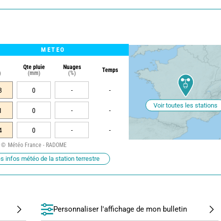
METEO
Qte pluie
Nuages
Temps
)
(mm)
(%)
3
0
-
-
Voir toutes les stations
1
0
-
-
4
0
-
-
Météo France - RADOME
s infos météo de la station terrestre
Personnaliser l'affichage de mon bulletin