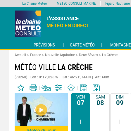
La Chaîne Météo
METEO CONSULT MARINE
Figaro Nautisme
L'ASSISTANCE
MÉTÉO EN DIRECT
PRÉVISIONS
CARTE MÉTÉO
MONTAGNE
Accueil
France
Nouvelle-Aquitaine
Deux-Sèvres
La Crèche
MÉTÉO VILLE
LA CRÈCHE
(79260)
Lon : 0°17’,826 W
Lat : 46°21’,744 N
Alt : 60m
VEN
SAM
DIM
07
08
09
-
-
-
-
-
-
Météo du jour