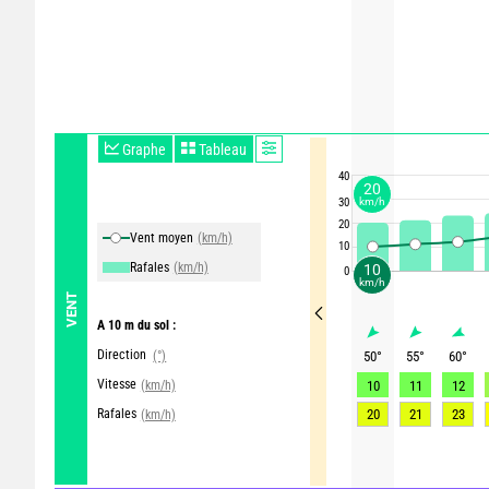
Graphe
Tableau
40
20
30
km/h
20
Vent moyen
(km/h)
10
Rafales
(km/h)
10
0
km/h
VENT
A 10 m du sol :
Direction
(°)
50
°
55
°
60
°
Vitesse
(km/h)
10
11
12
Rafales
20
21
23
(km/h)