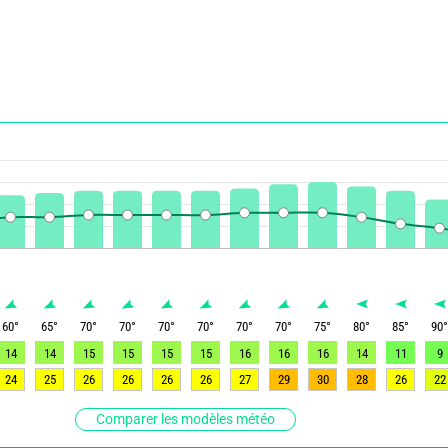
60
°
65
°
70
°
70
°
70
°
70
°
70
°
70
°
75
°
80
°
85
°
90
14
14
15
15
15
15
16
16
16
14
11
9
24
25
26
26
26
26
27
29
30
28
26
22
Comparer les modèles météo