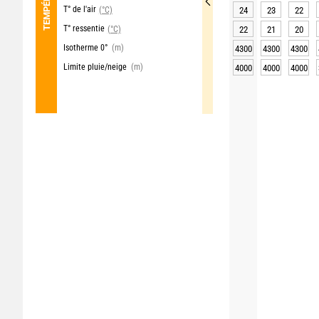
T° de l'air
(°C)
24
23
22
T° ressentie
(°C)
22
21
20
Isotherme 0°
(m)
4300
4300
4300
Limite pluie/neige
(m)
4000
4000
4000