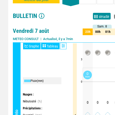
BULLETIN
détaillé
Sam. 8
Sam. 8
Vendredi 7 août
23h
00h
01h
23h
00h
01h
Actualisé, il y a 7min
METEO CONSULT
Graphe
Tableau
3
0
mm
Pluie
(mm)
0
Nuages :
Nébulosité
(%)
0
0
0
Précipitations :
MÉTÉO