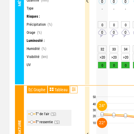
Quantité
(mm)
0
0
0
Type
-
-
-
Risques :
Précipitation
(%)
0
0
0
0
0
0
Orage
(%)
Luminosité :
Humidité
(%)
32
33
34
Visibilité
(km)
>20
>20
>20
UV
0
0
0
Graphe
Tableau
50
40
24°
30
T° de l'air
(°C)
20
T° ressentie
(°C)
TEMPÉRATURE
22°
10