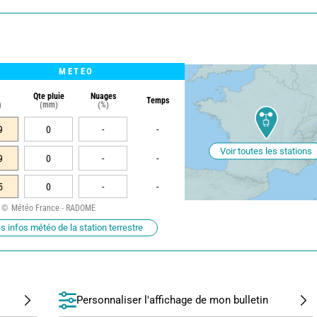
METEO
Qte pluie
Nuages
Temps
)
(mm)
(%)
9
0
-
-
Voir toutes les stations
9
0
-
-
5
0
-
-
Météo France - RADOME
s infos météo de la station terrestre
Personnaliser l'affichage de mon bulletin