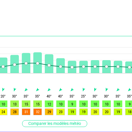
20
°
30
°
35
°
35
°
40
°
40
°
35
°
25
°
30
°
30
°
35
°
35
10
13
15
15
12
10
9
10
10
10
10
9
24
28
31
32
29
23
19
19
20
20
19
18
Comparer les modèles météo