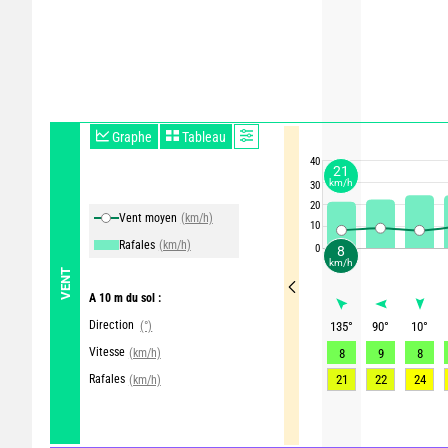
Graphe
Tableau
40
21
km/h
30
20
Vent moyen
(km/h)
10
Rafales
(km/h)
0
8
km/h
VENT
A 10 m du sol :
Direction
(°)
135
°
90
°
10
°
Vitesse
(km/h)
8
9
8
Rafales
21
22
24
(km/h)