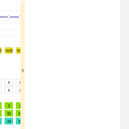
5
1025
1025
1025
1025
1025
1025
1024
1024
1023
0
0
0
0
5
5
6
6
6
0
0
0
0
0
0
0
0
0
2
2
2
2
2
2
2
2
2
52
51
50
50
56
60
67
69
72
24
23
22
23
25
27
30
31
33