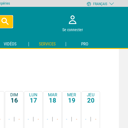
empéries
FRANÇAIS
Se connecter
VIDÉOS
SERVICES
PRO
DIM
LUN
MAR
MER
JEU
16
17
18
19
20
-
-
-
-
-
-
-
-
-
-
-