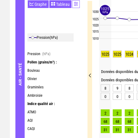
Graphe
Tableau
1025
1030
hPa
1025
1020
1015
Pression
(hPa)
1010
Pression
(hPa)
1025
1025
1024
Pollen
(grains/m³) :
AIR - SANTÉ
Bouleau
Données disponibles du 
Olivier
Données disponibles du 
Graminées
8
9
8
Ambroisie
0
0
0
Indice qualité air :
ATMO
2
2
2
AQI
68
68
68
CAQI
31
31
31