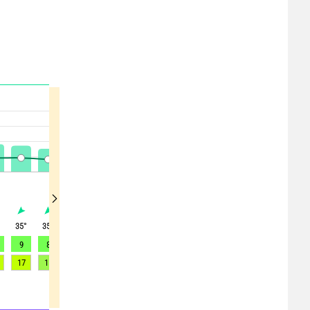
°
35
°
35
°
40
°
55
°
75
°
85
°
80
°
70
°
65
°
9
8
7
9
12
11
8
6
6
17
15
13
19
26
25
23
20
19