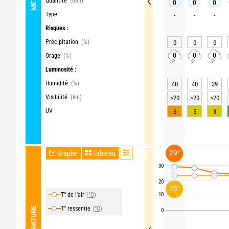
Quantité
(mm)
0
0
0
Type
-
-
-
Risques :
Précipitation
(%)
0
0
0
0
0
0
Orage
(%)
Luminosité :
Humidité
(%)
40
40
39
Visibilité
(km)
>20
>20
>20
UV
6
5
3
29°
Graphe
Tableau
30
20
23°
T° de l'air
(°C)
10
T° ressentie
(°C)
TEMPÉRATURE
0