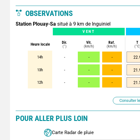
OBSERVATIONS
Station Plouay-Sa
situé à 9 km de Inguiniel
VENT
Dir.
Vit.
Raf.
T
Heure locale
(°)
(km/h)
(km/h)
(°C
14h
-
-
-
22.
13h
-
-
-
21.
12h
-
-
-
21.
Consulter le
POUR ALLER PLUS LOIN
Carte Radar de pluie