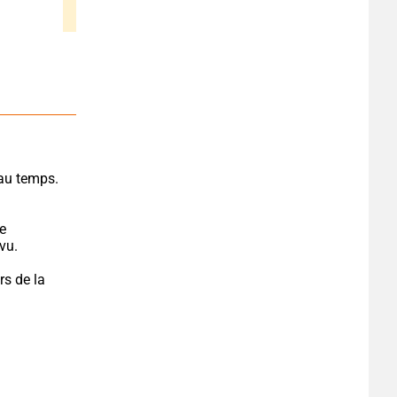
u temps. 
e 
vu.
s de la 