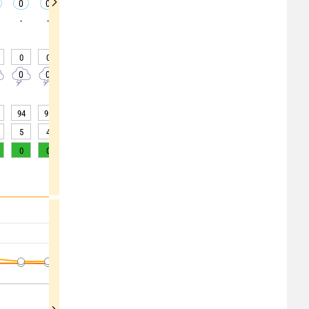
0
0
0
0
0
0
0
0
0
-
-
-
-
-
-
-
-
-
0
0
0
0
0
0
0
0
0
0
0
0
0
0
0
0
0
0
94
95
93
82
69
56
49
44
41
5
4
5
>20
>20
>20
>20
>20
>20
0
0
0
1
2
4
5
6
7