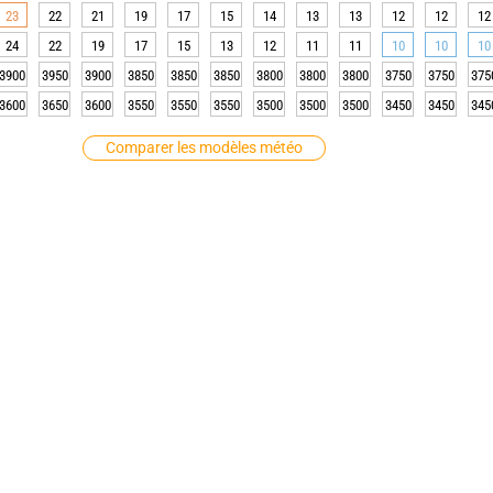
23
22
21
19
17
15
14
13
13
12
12
12
24
22
19
17
15
13
12
11
11
10
10
10
3900
3950
3900
3850
3850
3850
3800
3800
3800
3750
3750
375
3600
3650
3600
3550
3550
3550
3500
3500
3500
3450
3450
345
Comparer les modèles météo