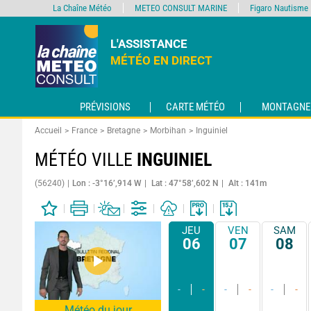
La Chaîne Météo
METEO CONSULT MARINE
Figaro Nautisme
L'ASSISTANCE
MÉTÉO EN DIRECT
PRÉVISIONS
CARTE MÉTÉO
MONTAGNE
Accueil
France
Bretagne
Morbihan
Inguiniel
MÉTÉO VILLE
INGUINIEL
(56240)
Lon : -3°16’,914 W
Lat : 47°58’,602 N
Alt : 141m
JEU
VEN
SAM
06
07
08
-
-
-
-
-
-
Météo du jour