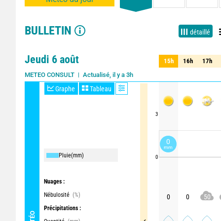
BULLETIN
détaillé
Jeudi 6 août
15h
16h
17h
15h
16h
17h
Actualisé, il y a 3h
Mise à jour dans 24min
METEO CONSULT
Graphe
Tableau
3
0
mm
Pluie
(mm)
0
Nuages :
Nébulosité
(%)
0
0
50
Précipitations :
MÉTÉO