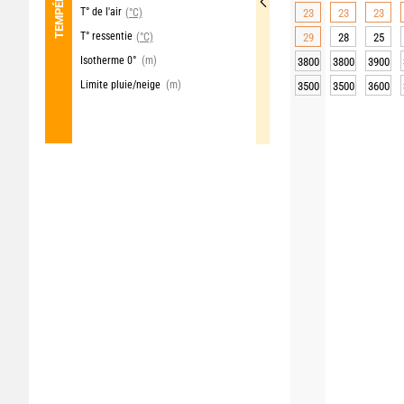
T° de l'air
(°C)
23
23
23
T° ressentie
(°C)
29
28
25
Isotherme 0°
(m)
3800
3800
3900
Limite pluie/neige
(m)
3500
3500
3600