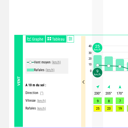
Graphe
Tableau
25
40
km/h
30
20
Vent moyen
(km/h)
10
Rafales
(km/h)
9
0
km/h
VENT
A 10 m du sol :
Direction
(°)
230
°
205
°
170
°
Vitesse
(km/h)
9
8
7
Rafales
25
23
19
(km/h)