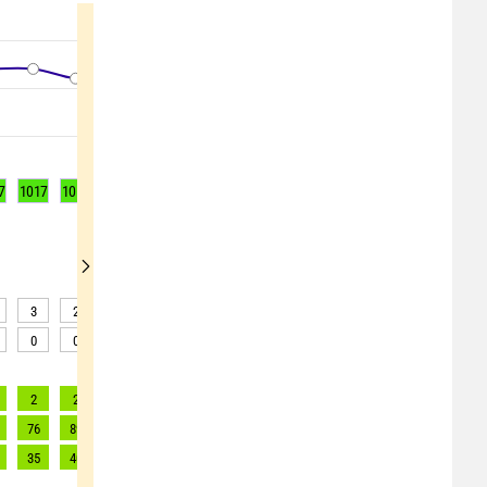
7
1017
1016
1016
1017
1017
1017
1018
1017
1016
3
2
2
1
1
2
2
2
2
0
0
0
0
0
0
0
0
0
2
2
2
3
2
2
2
2
2
76
89
90
91
89
82
80
80
79
35
40
41
42
40
37
36
36
36