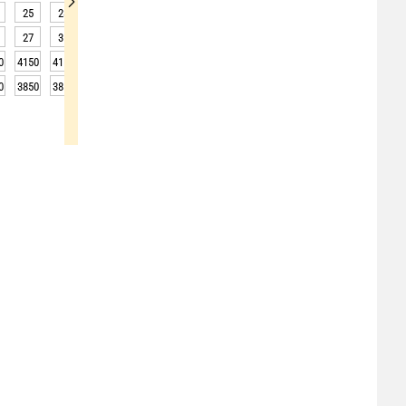
25
28
29
30
30
29
28
28
29
27
31
33
33
33
30
28
30
31
0
4150
4150
4100
4000
3950
4000
3900
4000
4100
0
3850
3850
3800
3700
3650
3700
3600
3700
3800