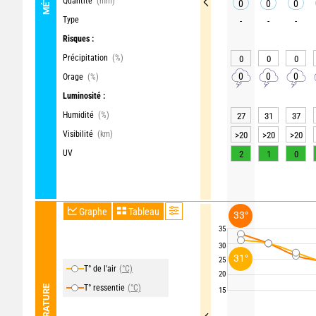
Quantité
(mm)
0
0
0
Type
-
-
-
Risques :
Précipitation
(%)
0
0
0
0
0
0
Orage
(%)
Luminosité :
Humidité
(%)
27
31
37
Visibilité
(km)
>20
>20
>20
UV
2
1
0
Graphe
Tableau
33°
35
30
31°
25
T° de l'air
(°C)
20
T° ressentie
(°C)
TEMPÉRATURE
15