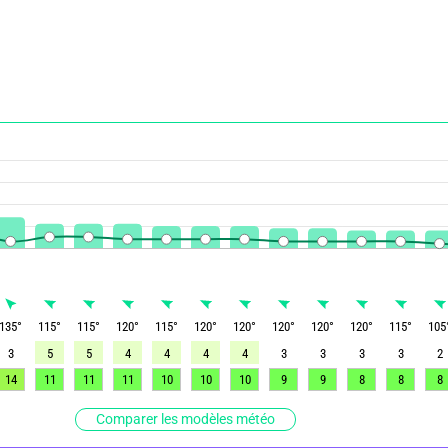
135
°
115
°
115
°
120
°
115
°
120
°
120
°
120
°
120
°
120
°
115
°
105
3
5
5
4
4
4
4
3
3
3
3
2
14
11
11
11
10
10
10
9
9
8
8
8
Comparer les modèles météo