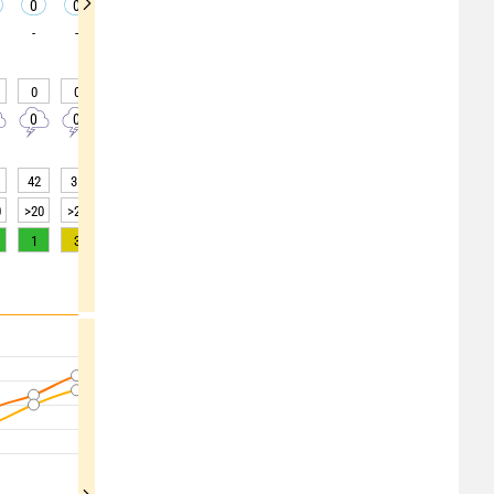
0
0
0
0
0
0
0
0
0
-
-
-
-
-
-
0
0
0
0
0
0
25
40
40
0
0
0
0
0
0
0
0
0
42
31
26
26
28
30
34
36
35
0
>20
>20
>20
>20
>20
>20
>20
>20
>20
1
3
4
5
5
5
5
4
3