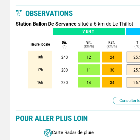
OBSERVATIONS
Station Ballon De Servance
situé à 6 km de Le Thillot
VENT
Dir.
Vit.
Raf.
T
Heure locale
(°)
(km/h)
(km/h)
(°C
18h
240
12
24
25.
17h
200
11
30
25.
16h
230
14
34
26.
Consulter le
POUR ALLER PLUS LOIN
Carte Radar de pluie