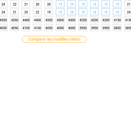
24
22
21
20
20
19
19
19
19
19
19
21
24
21
23
22
19
18
18
18
18
18
18
24
4350
4350
4400
4400
4350
4300
4300
4250
4200
4200
4150
415
4050
4050
4100
4100
4050
4000
4000
3950
3900
3900
3850
385
Comparer les modèles météo