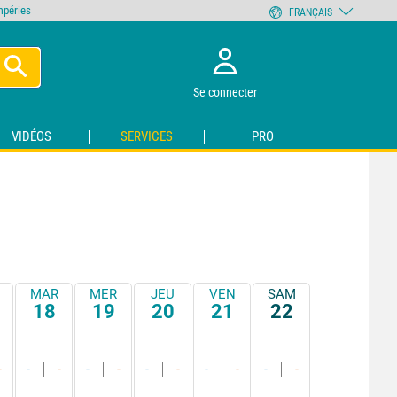
empéries
FRANÇAIS
Se connecter
VIDÉOS
SERVICES
PRO
MAR
MER
JEU
VEN
SAM
18
19
20
21
22
-
-
-
-
-
-
-
-
-
-
-