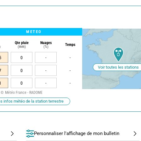
METEO
Qte pluie
Nuages
Temps
)
(mm)
(%)
5
0
-
-
Voir toutes les stations
7
0
-
-
1
0
-
-
Météo France - RADOME
s infos météo de la station terrestre
Personnaliser l'affichage de mon bulletin