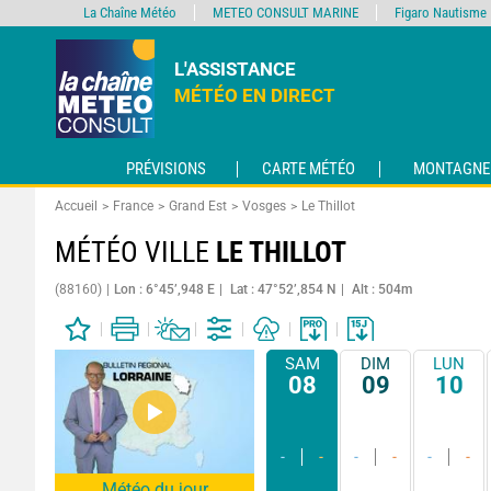
La Chaîne Météo
METEO CONSULT MARINE
Figaro Nautisme
L'ASSISTANCE
MÉTÉO EN DIRECT
PRÉVISIONS
CARTE MÉTÉO
MONTAGNE
Accueil
France
Grand Est
Vosges
Le Thillot
MÉTÉO VILLE
LE THILLOT
(88160)
Lon : 6°45’,948 E
Lat : 47°52’,854 N
Alt : 504m
SAM
DIM
LUN
08
09
10
-
-
-
-
-
-
Météo du jour