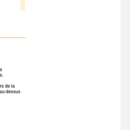
s 
s.
s de la 
 au-dessus 