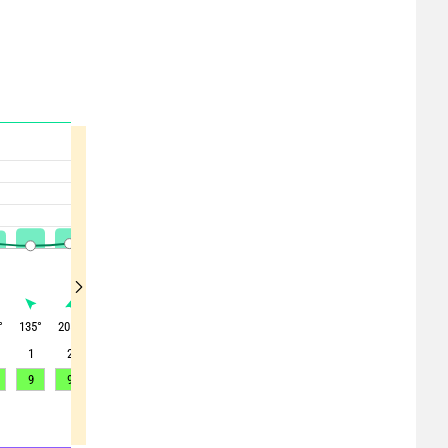
°
135
°
205
°
245
°
250
°
270
°
280
°
280
°
285
°
225
°
1
2
5
12
9
13
11
7
2
9
9
20
30
37
37
37
34
28