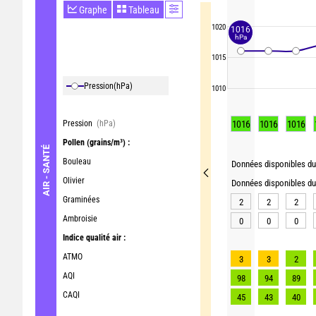
Graphe
Tableau
1020
1016
hPa
1015
Pression
(hPa)
1010
Pression
(hPa)
1016
1016
1016
Pollen
(grains/m³) :
AIR - SANTÉ
Bouleau
Données disponibles du 
Olivier
Données disponibles du 
Graminées
2
2
2
Ambroisie
0
0
0
Indice qualité air :
ATMO
3
3
2
AQI
98
94
89
CAQI
45
43
40