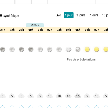
Live
1 jour
3 jours
7 jours
15 j
synthétique
Dim. 9
Dim. 9
21h
22h
23h
00h
01h
02h
03h
04h
05h
06h
07h
08
21h
22h
23h
00h
01h
02h
03h
04h
05h
06h
07h
08
5
5
5
5
5
10
10
10
15
5
10
5