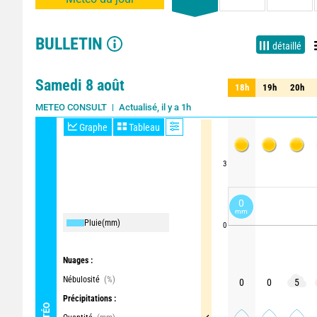
BULLETIN
détaillé
Samedi 8 août
18h
19h
20h
18h
19h
20h
Actualisé, il y a 1h
METEO CONSULT
Graphe
Tableau
3
0
mm
Pluie
(mm)
0
Nuages :
Nébulosité
(%)
0
0
5
Précipitations :
MÉTÉO