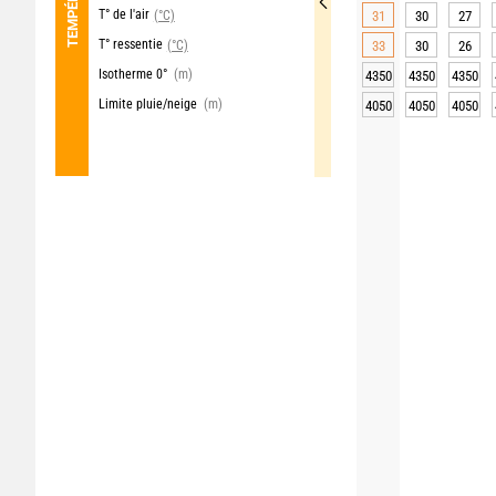
T° de l'air
(°C)
31
30
27
T° ressentie
(°C)
33
30
26
Isotherme 0°
(m)
4350
4350
4350
Limite pluie/neige
(m)
4050
4050
4050