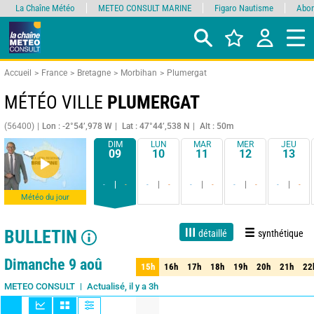
La Chaîne Météo
METEO CONSULT MARINE
Figaro Nautisme
Abon
Accueil
France
Bretagne
Morbihan
Plumergat
MÉTÉO VILLE
PLUMERGAT
(56400)
Lon : -2°54’,978 W
Lat : 47°44’,538 N
Alt : 50m
DIM
LUN
MAR
MER
JEU
09
10
11
12
13
-
-
-
-
-
-
-
-
-
-
Météo du jour
BULLETIN
détaillé
synthétique
Live
1 jour
3 jours
7 jours
15 jours
75%
Fiabilité
Dimanche 9 aoû
15h
16h
17h
18h
19h
20h
21h
22
15h
16h
17h
18h
19h
20h
21h
22
Actualisé, il y a 3h
METEO CONSULT