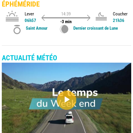
ÉPHÉMÉRIDE
Lever
14:39
Coucher
06h57
21h36
-3 min
Saint Amour
Dernier croissant de Lune
ACTUALITÉ MÉTÉO