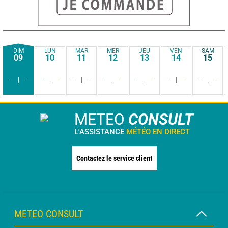
DIM
LUN
MAR
MER
JEU
VEN
SAM
09
10
11
12
13
14
15
-
-
-
-
-
-
-
-
-
-
-
-
-
-
METEO
CONSULT
L'ASSISTANCE
MÉTÉO EN DIRECT
Contactez le service client
METEO CONSULT