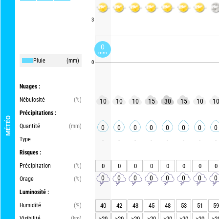
3
0
mm
Pluie
(mm)
0
Nuages :
Nébulosité
(%)
10
10
10
15
30
15
10
1
Précipitations :
MÉTÉO
Quantité
(mm)
0
0
0
0
0
0
0
0
Type
-
-
-
-
-
-
-
-
Risques :
Précipitation
(%)
0
0
0
0
0
0
0
0
0
0
0
0
0
0
0
0
Orage
(%)
Luminosité :
Humidité
(%)
40
42
43
45
48
53
51
59
Visibilité
(km)
>20
>20
>20
>20
>20
>20
>20
>2