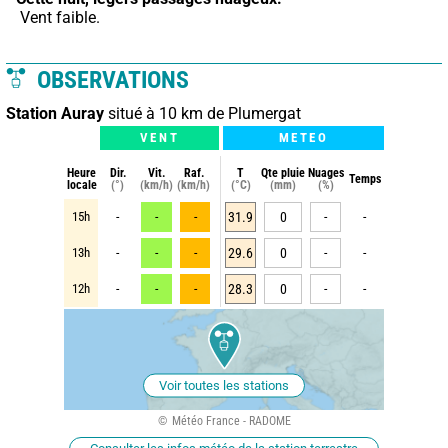
 Vent faible.
OBSERVATIONS
Station Auray
situé à 10 km de Plumergat
VENT
METEO
Heure
Dir.
Vit.
Raf.
T
Qte pluie
Nuages
Temps
locale
(°)
(km/h)
(km/h)
(°C)
(mm)
(%)
15h
-
-
-
31.9
0
-
-
13h
-
-
-
29.6
0
-
-
12h
-
-
-
28.3
0
-
-
Voir toutes les stations
Météo France - RADOME