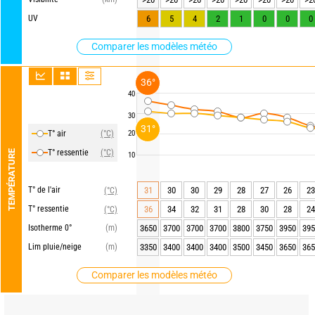
UV
6
5
4
2
1
0
0
0
Comparer les modèles météo
36°
40
30
31°
T° air
(°C)
20
T° ressentie
(°C)
TEMPÉRATURE
10
T° de l'air
31
30
30
29
28
27
26
23
(°C)
T° ressentie
36
34
32
31
28
30
28
24
(°C)
Isotherme 0°
(m)
3650
3700
3700
3700
3800
3750
3950
395
Lim pluie/neige
(m)
3350
3400
3400
3400
3500
3450
3650
365
Comparer les modèles météo