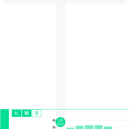
25
40
km/h
30