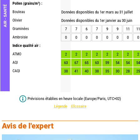
Pollen
(grains/m³) :
AIR - SANTÉ
Bouleau
Données disponibles du 1er mars au 31 juillet
Olivier
Données disponibles du 1er janvier au 30 juin
Graminées
7
7
6
7
9
9
11
11
Ambroisie
0
0
0
0
0
0
0
0
Indice qualité air :
ATMO
2
2
2
2
2
2
2
2
AQI
63
67
65
63
59
54
54
54
CAQI
38
41
40
38
35
30
28
25
Prévisions établies en heure locale (Europe/Paris, UTC+02)
Légende
Glossaire
Avis de l'expert