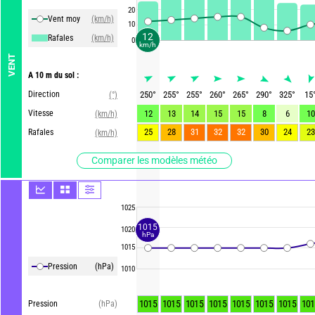
20
Vent moy
(km/h)
10
12
Rafales
(km/h)
0
km/h
VENT
A 10 m du sol :
Direction
250
°
255
°
255
°
260
°
265
°
290
°
325
°
15
(°)
Vitesse
12
13
14
15
15
8
6
10
(km/h)
25
28
31
32
32
30
24
23
Rafales
(km/h)
Comparer les modèles météo
1025
1015
1020
hPa
1015
Pression
(hPa)
1010
1015
1015
1015
1015
1015
1015
1015
101
Pression
(hPa)