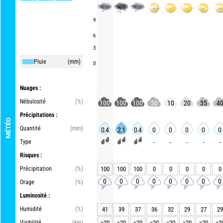
9
6
3
Pluie
(mm)
0
Nuages :
Nébulosité
(%)
100
100
100
50
10
20
35
4
Précipitations :
MÉTÉO
Quantité
(mm)
0.4
2.1
0.4
0
0
0
0
0
Type
-
-
-
-
-
Risques :
Précipitation
(%)
100
100
100
0
0
0
0
0
0
0
0
0
0
0
0
0
Orage
(%)
Luminosité :
Humidité
(%)
41
39
37
36
32
29
27
29
Visibilité
(km)
>20
>20
>20
>20
>20
>20
>20
>2