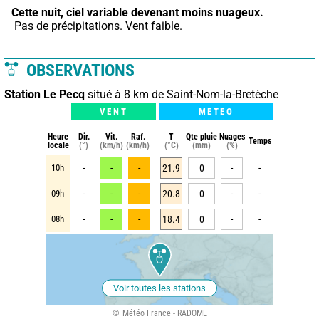
Cette nuit,
ciel variable devenant moins nuageux.
 Pas de précipitations. Vent faible.
OBSERVATIONS
Station Le Pecq
situé à 8 km de Saint-Nom-la-Bretèche
VENT
METEO
Heure
Dir.
Vit.
Raf.
T
Qte pluie
Nuages
Temps
locale
(°)
(km/h)
(km/h)
(°C)
(mm)
(%)
10h
-
-
-
21.9
0
-
-
09h
-
-
-
20.8
0
-
-
08h
-
-
-
18.4
0
-
-
Voir toutes les stations
Météo France - RADOME