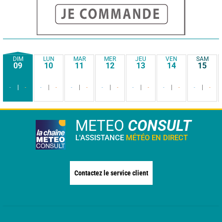
DIM
LUN
MAR
MER
JEU
VEN
SAM
09
10
11
12
13
14
15
-
-
-
-
-
-
-
-
-
-
-
-
-
-
METEO
CONSULT
L'ASSISTANCE
MÉTÉO EN DIRECT
Contactez le service client