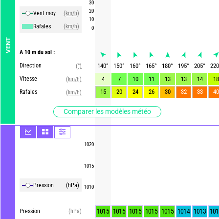
30
20
Vent moy
(km/h)
10
Rafales
(km/h)
0
VENT
A 10 m du sol :
Direction
140
°
150
°
160
°
165
°
180
°
195
°
205
°
220
(°)
Vitesse
4
7
10
11
13
13
14
18
(km/h)
15
20
24
26
30
32
33
40
Rafales
(km/h)
Comparer les modèles météo
1020
1015
Pression
(hPa)
1010
1015
1015
1015
1015
1015
1014
1013
101
Pression
(hPa)