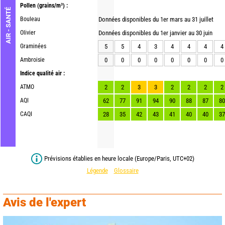
Pollen
(grains/m³) :
AIR - SANTÉ
Bouleau
Données disponibles du 1er mars au 31 juillet
Olivier
Données disponibles du 1er janvier au 30 juin
Graminées
5
5
4
3
4
4
4
4
Ambroisie
0
0
0
0
0
0
0
0
Indice qualité air :
ATMO
2
2
3
3
2
2
2
2
AQI
62
77
91
94
90
88
87
80
CAQI
28
35
42
43
41
40
40
37
Prévisions établies en heure locale (Europe/Paris, UTC+02)
Légende
Glossaire
Avis de l'expert