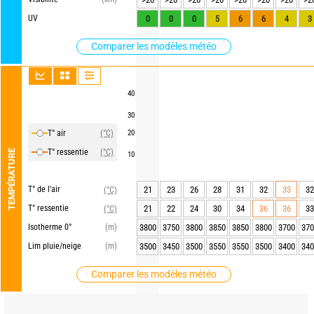
UV
0
0
0
5
6
6
4
3
Comparer les modèles météo
40
30
T° air
(°C)
20
T° ressentie
(°C)
TEMPÉRATURE
10
T° de l'air
21
23
26
28
31
32
33
32
(°C)
T° ressentie
21
22
24
30
34
36
36
33
(°C)
Isotherme 0°
(m)
3800
3750
3800
3850
3850
3800
3700
370
Lim pluie/neige
(m)
3500
3450
3500
3550
3550
3500
3400
340
Comparer les modèles météo