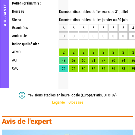
Pollen
(grains/m³) :
AIR - SANTÉ
Bouleau
Données disponibles du 1er mars au 31 juillet
Olivier
Données disponibles du 1er janvier au 30 juin
Graminées
6
6
6
5
5
5
5
4
Ambroisie
0
0
0
0
0
0
0
0
Indice qualité air :
ATMO
2
2
2
2
2
2
2
2
AQI
48
58
66
71
77
80
84
86
CAQI
22
26
30
32
35
36
38
39
Prévisions établies en heure locale (Europe/Paris, UTC+02)
Légende
Glossaire
Avis de l'expert