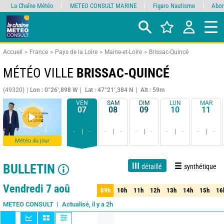
La Chaîne Météo
METEO CONSULT MARINE
Figaro Nautisme
Abon
Accueil
France
Pays de la Loire
Maine-et-Loire
Brissac-Quincé
MÉTÉO VILLE
BRISSAC-QUINCÉ
(49320)
Lon : 0°26’,898 W
Lat : 47°21’,384 N
Alt : 59m
VEN
SAM
DIM
LUN
MAR
07
08
09
10
11
-
-
-
-
-
-
-
-
-
-
Météo du jour
BULLETIN
détaillé
synthétique
Live
1 jour
3 jours
7 jours
15 jours
80%
Fiabilité
Vendredi 7 aoû
09h
10h
11h
12h
13h
14h
15h
16
09h
10h
11h
12h
13h
14h
15h
16
Actualisé, il y a 2h
METEO CONSULT