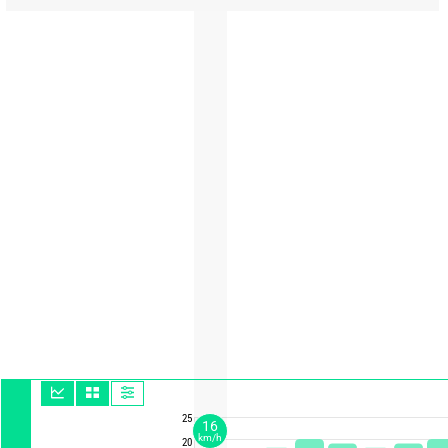
25
16
km/h
20