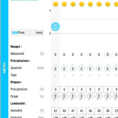
3
0
mm
Pluie
(mm)
0
Nuages :
Nébulosité
(%)
0
0
0
0
0
0
5
0
Précipitations :
MÉTÉO
Quantité
(mm)
0
0
0
0
0
0
0
0
Type
-
-
-
-
-
-
-
-
Risques :
Précipitation
(%)
0
0
0
0
0
0
0
0
0
0
0
0
0
0
0
0
Orage
(%)
Luminosité :
Humidité
(%)
61
55
47
41
36
33
30
27
Visibilité
(km)
>20
>20
>20
>20
>20
>20
>20
>2