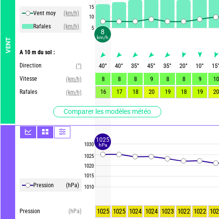
15
Vent moy
(km/h)
10
Rafales
(km/h)
5
8
km/h
VENT
A 10 m du sol :
Direction
40
°
40
°
35
°
45
°
35
°
20
°
10
°
15
(°)
Vitesse
8
8
8
9
8
8
9
10
(km/h)
16
17
18
20
19
18
19
20
Rafales
(km/h)
Comparer les modèles météo
1025
1030
hPa
1025
1020
1015
Pression
(hPa)
1010
1025
1025
1024
1024
1023
1022
1022
102
Pression
(hPa)