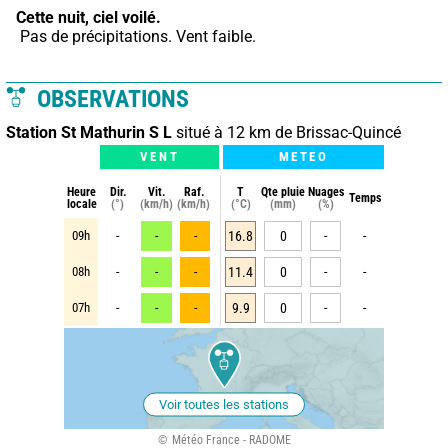
Cette nuit,
ciel voilé.
 Pas de précipitations. Vent faible.
OBSERVATIONS
Station St Mathurin S L
situé à 12 km de Brissac-Quincé
VENT
METEO
Heure
Dir.
Vit.
Raf.
T
Qte pluie
Nuages
Temps
locale
(°)
(km/h)
(km/h)
(°C)
(mm)
(%)
09h
-
-
-
16.8
0
-
-
08h
-
-
-
11.4
0
-
-
07h
-
-
-
9.9
0
-
-
Voir toutes les stations
Météo France - RADOME