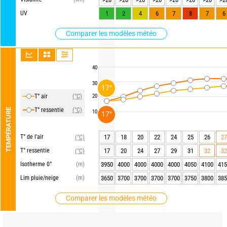
UV
1
2
4
6
7
8
7
6
Comparer les modèles météo
40
30
17°
T° air
(°C)
20
T° ressentie
(°C)
TEMPÉRATURE
10
17°
T° de l'air
17
18
20
22
24
25
26
27
(°C)
T° ressentie
17
20
24
27
29
31
32
32
(°C)
Isotherme 0°
(m)
3950
4000
4000
4000
4000
4050
4100
415
Lim pluie/neige
(m)
3650
3700
3700
3700
3700
3750
3800
385
Comparer les modèles météo