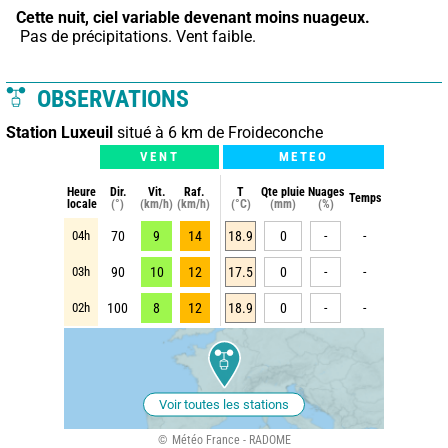
Cette nuit,
ciel variable devenant moins nuageux.
 Pas de précipitations. Vent faible.
OBSERVATIONS
Station Luxeuil
situé à 6 km de Froideconche
VENT
METEO
Heure
Dir.
Vit.
Raf.
T
Qte pluie
Nuages
Temps
locale
(°)
(km/h)
(km/h)
(°C)
(mm)
(%)
04h
70
9
14
18.9
0
-
-
03h
90
10
12
17.5
0
-
-
02h
100
8
12
18.9
0
-
-
Voir toutes les stations
Météo France - RADOME