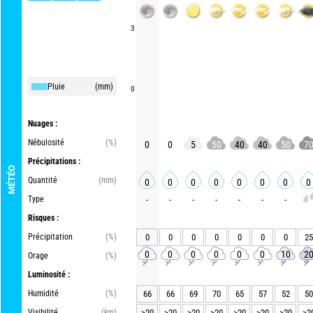
3
Pluie
(mm)
0
Nuages :
Nébulosité
(%)
0
0
5
50
40
40
50
7
Précipitations :
MÉTÉO
Quantité
(mm)
0
0
0
0
0
0
0
0
Type
-
-
-
-
-
-
-
Risques :
Précipitation
(%)
0
0
0
0
0
0
0
25
0
0
0
0
0
0
10
2
Orage
(%)
Luminosité :
Humidité
(%)
66
66
69
70
65
57
52
50
Visibilité
(km)
>20
>20
>20
>20
>20
>20
>20
>2