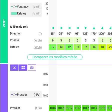
20
Vent moy
(km/h)
10
Rafales
(km/h)
0
VENT
A 10 m du sol :
Direction
85
°
95
°
90
°
95
°
125
°
170
°
200
°
205
(°)
Vitesse
6
5
5
6
3
3
6
6
(km/h)
12
13
12
13
15
14
18
20
Rafales
(km/h)
Comparer les modèles météo
1020
1015
Pression
(hPa)
1010
1016
1016
1017
1017
1017
1017
1018
101
Pression
(hPa)