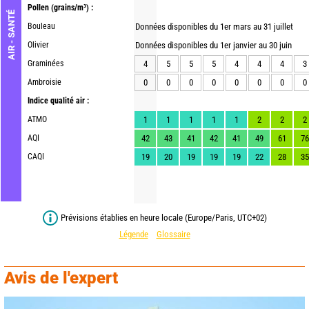
Pollen
(grains/m³) :
AIR - SANTÉ
Bouleau
Données disponibles du 1er mars au 31 juillet
Olivier
Données disponibles du 1er janvier au 30 juin
Graminées
4
5
5
5
4
4
4
3
Ambroisie
0
0
0
0
0
0
0
0
Indice qualité air :
ATMO
1
1
1
1
1
2
2
2
AQI
42
43
41
42
41
49
61
76
CAQI
19
20
19
19
19
22
28
35
Prévisions établies en heure locale (Europe/Paris, UTC+02)
Légende
Glossaire
Avis de l'expert