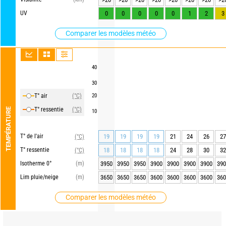
UV
0
0
0
0
0
1
2
3
Comparer les modèles météo
40
30
T° air
(°C)
20
T° ressentie
(°C)
TEMPÉRATURE
10
T° de l'air
19
19
19
19
21
24
26
27
(°C)
T° ressentie
18
18
18
18
24
28
30
32
(°C)
Isotherme 0°
(m)
3950
3950
3950
3900
3900
3900
3900
390
Lim pluie/neige
(m)
3650
3650
3650
3600
3600
3600
3600
360
Comparer les modèles météo