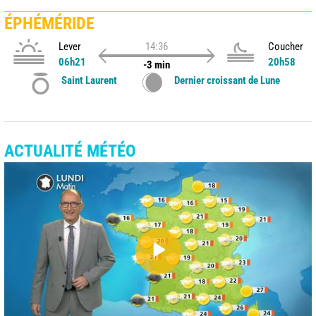
ÉPHÉMÉRIDE
Lever
14:36
Coucher
06h21
20h58
-3 min
Saint Laurent
Dernier croissant de Lune
ACTUALITÉ MÉTÉO