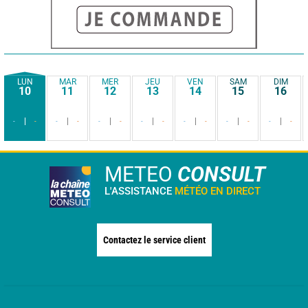
LUN
MAR
MER
JEU
VEN
SAM
DIM
10
11
12
13
14
15
16
-
-
-
-
-
-
-
-
-
-
-
-
-
-
METEO
CONSULT
L'ASSISTANCE
MÉTÉO EN DIRECT
Contactez le service client