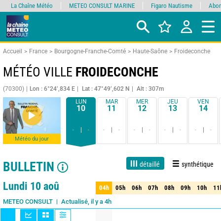
La Chaîne Météo
METEO CONSULT MARINE
Figaro Nautisme
Abon
Accueil
France
Bourgogne-Franche-Comté
Haute-Saône
Froideconche
MÉTÉO VILLE
FROIDECONCHE
(70300)
Lon : 6°24’,834 E
Lat : 47°49’,602 N
Alt : 307m
LUN
MAR
MER
JEU
VEN
10
11
12
13
14
-
-
-
-
-
-
-
-
-
-
Météo du jour
BULLETIN
détaillé
synthétique
Live
1 jour
3 jours
7 jours
15 jours
80%
Fiabilité
Lundi 10 aoû
04h
05h
06h
07h
08h
09h
10h
11
04h
05h
06h
07h
08h
09h
10h
11
Actualisé, il y a 4h
METEO CONSULT