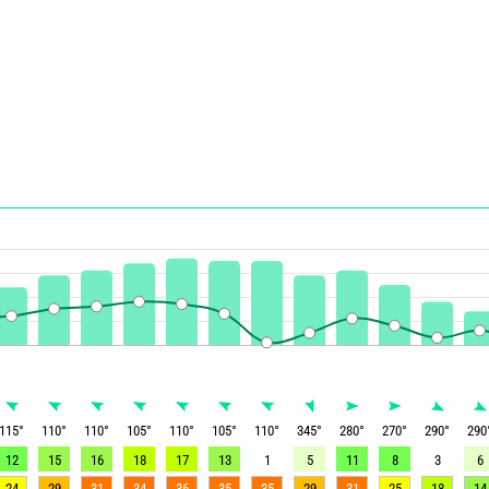
115
°
110
°
110
°
105
°
110
°
105
°
110
°
345
°
280
°
270
°
290
°
290
12
15
16
18
17
13
1
5
11
8
3
6
24
29
31
34
36
35
35
29
31
25
18
14