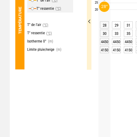
T° de l'air
(°C)
25
28°
T° ressentie
(°C)
TEMPÉRATURE
20
T° de l'air
(°C)
28
29
31
T° ressentie
(°C)
30
33
35
Isotherme 0°
(m)
4450
4450
4450
Limite pluie/neige
(m)
4150
4150
4150