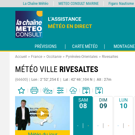
La Chaîne Météo
METEO CONSULT MARINE
Figaro Nautisme
L'ASSISTANCE
MÉTÉO EN DIRECT
PRÉVISIONS
CARTE MÉTÉO
MONTAGNE
Accueil
France
Occitanie
Pyrénées-Orientales
Rivesaltes
MÉTÉO VILLE
RIVESALTES
(66600)
Lon : 2°52’,254 E
Lat : 42°46’,104 N
Alt : 27m
SAM
DIM
LUN
08
09
10
-
-
-
-
-
-
Météo du jour