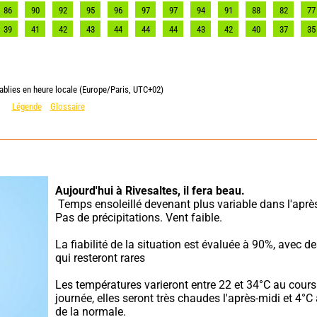
86
90
92
95
96
97
97
94
91
88
82
77
39
41
42
43
44
44
44
43
42
40
37
35
ablies en heure locale (Europe/Paris, UTC+02)
Légende
Glossaire
Aujourd'hui à Rivesaltes,
il fera beau.
 Temps ensoleillé devenant plus variable dans l'après-midi. 
Pas de précipitations. Vent faible.
La fiabilité de la situation est évaluée à 90%, avec d
qui resteront rares
Les températures varieront entre 22 et 34°C au cours 
journée, elles seront très chaudes l'après-midi et 4°C
de la normale.