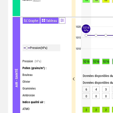
Graphe
Tableau
1020
1016
hPa
1015
Pression
(hPa)
1010
Pression
(hPa)
1016
1016
1016
Pollen
(grains/m³) :
AIR - SANTÉ
Bouleau
Données disponibles du 
Olivier
Données disponibles du 
Graminées
6
4
3
Ambroisie
0
0
0
Indice qualité air :
ATMO
2
2
2