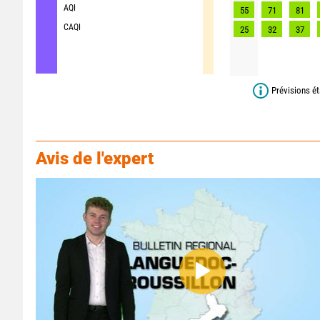
AQI
55
71
81
CAQI
25
32
37
Prévisions ét
Avis de l'expert