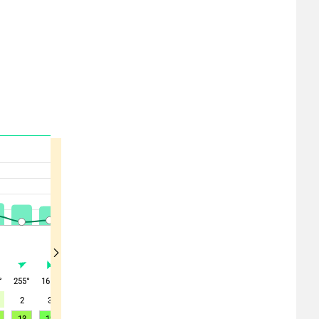
°
255
°
165
°
155
°
195
°
285
°
295
°
220
°
315
°
10
°
2
3
1
0
2
1
2
2
3
13
12
11
12
6
7
8
8
10