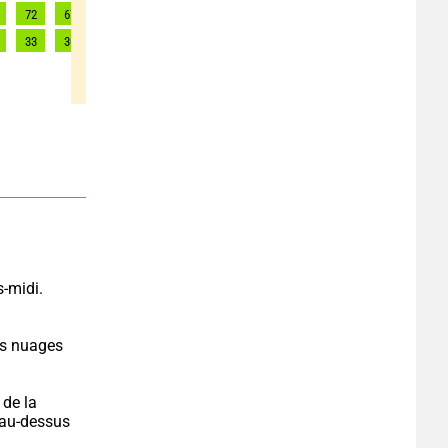
72
67
67
65
61
58
56
54
56
33
30
30
30
28
26
25
25
25
es nuages 
de la 
 au-dessus 