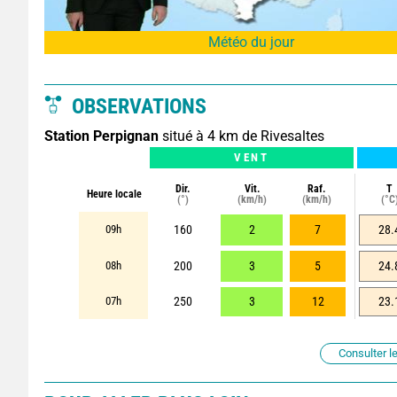
Météo du jour
OBSERVATIONS
Station Perpignan
situé à 4 km de Rivesaltes
VENT
Dir.
Vit.
Raf.
T
Heure locale
(°)
(km/h)
(km/h)
(°C
09h
160
2
7
28.
08h
200
3
5
24.
07h
250
3
12
23.
Consulter le