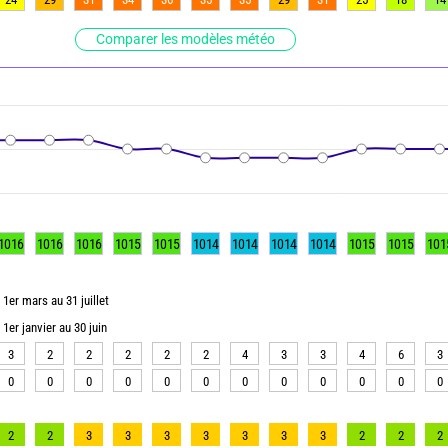
Comparer les modèles météo
1016
1016
1016
1015
1015
1014
1014
1014
1014
1015
1015
101
1er mars au 31 juillet
1er janvier au 30 juin
3
2
2
2
2
2
4
3
3
4
6
3
0
0
0
0
0
0
0
0
0
0
0
0
2
2
3
3
3
3
3
3
3
2
2
2