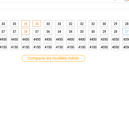
33
33
34
34
33
33
32
32
32
30
29
28
37
37
38
37
36
34
34
33
30
29
28
27
4450
4450
4450
4450
4450
4450
4400
4400
4400
4350
4350
435
4150
4150
4150
4150
4150
4150
4100
4100
4100
4050
4050
405
Comparer les modèles météo