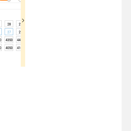
28
27
26
26
25
25
24
24
25
27
29
29
29
28
28
27
27
28
0
4350
4400
4350
4350
4350
4350
4400
4350
4400
0
4050
4100
4050
4050
4050
4050
4100
4050
4100