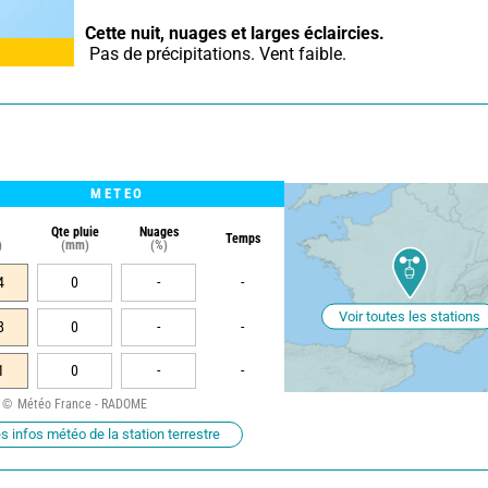
Cette nuit,
nuages et larges éclaircies.
 Pas de précipitations. Vent faible.
METEO
Qte pluie
Nuages
Temps
)
(mm)
(%)
4
0
-
-
Voir toutes les stations
8
0
-
-
1
0
-
-
Météo France - RADOME
s infos météo de la station terrestre