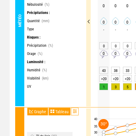
Nébulosité
(%)
0
0
0
Précipitations :
MÉTÉO
Quantité
(mm)
0
0
0
Type
-
-
-
Risques :
Précipitation
(%)
0
0
0
0
0
0
Orage
(%)
Luminosité :
Humidité
(%)
43
38
33
Visibilité
(km)
>20
>20
>20
UV
1
3
5
Graphe
Tableau
40
30°
35
30