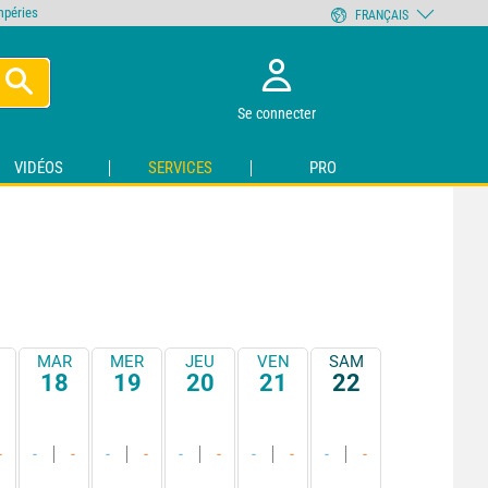
empéries
FRANÇAIS
Se connecter
VIDÉOS
SERVICES
PRO
MAR
MER
JEU
VEN
SAM
18
19
20
21
22
-
-
-
-
-
-
-
-
-
-
-