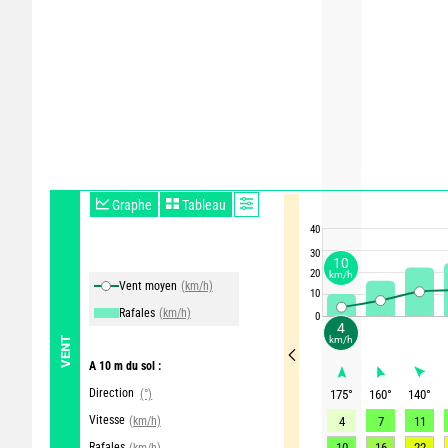
Graphe
Tableau
40
30
10
20
km/h
Vent moyen
(km/h)
10
Rafales
(km/h)
0
4
km/h
VENT
A 10 m du sol :
Direction
(°)
175
°
160
°
140
°
Vitesse
(km/h)
4
7
11
Rafales
10
16
22
(km/h)