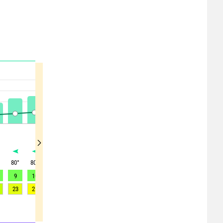
°
80
°
80
°
80
°
80
°
85
°
85
°
80
°
75
°
65
°
9
10
9
9
9
9
11
11
11
23
25
24
23
23
24
28
30
28