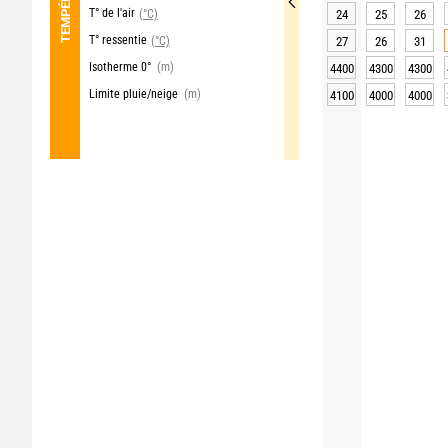
T° de l'air
(°C)
24
25
26
T° ressentie
(°C)
27
26
31
Isotherme 0°
(m)
4400
4300
4300
Limite pluie/neige
(m)
4100
4000
4000