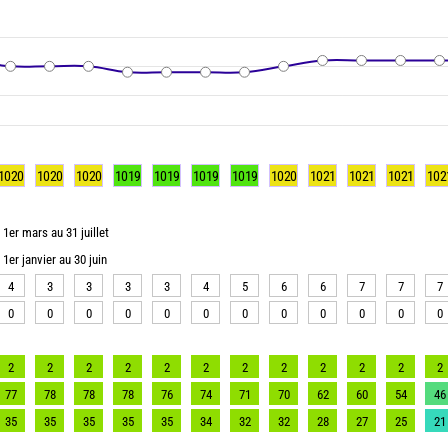
1020
1020
1020
1019
1019
1019
1019
1020
1021
1021
1021
102
1er mars au 31 juillet
1er janvier au 30 juin
4
3
3
3
3
4
5
6
6
7
7
7
0
0
0
0
0
0
0
0
0
0
0
0
2
2
2
2
2
2
2
2
2
2
2
2
77
78
78
78
76
74
71
70
62
60
54
46
35
35
35
35
35
34
32
32
28
27
25
21