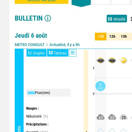
BULLETIN
détaillé
Jeudi 6 août
11h
12h
13h
11h
12h
13h
Actualisé, il y a 3h
METEO CONSULT
Graphe
Tableau
3
0
mm
Pluie
(mm)
0
Nuages :
Nébulosité
(%)
65
65
25
Précipitations :
MÉTÉO