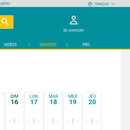
empéries
FRANÇAIS
Se connecter
VIDÉOS
SERVICES
PRO
DIM
LUN
MAR
MER
JEU
16
17
18
19
20
-
-
-
-
-
-
-
-
-
-
-