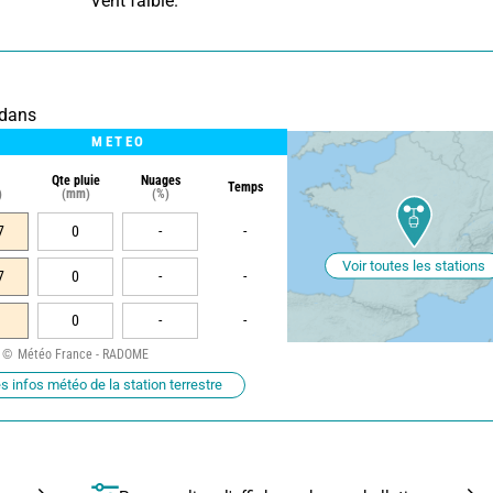
 Vent faible.
ndans
METEO
Qte pluie
Nuages
Temps
)
(mm)
(%)
7
0
-
-
Voir toutes les stations
7
0
-
-
0
-
-
Météo France - RADOME
s infos météo de la station terrestre