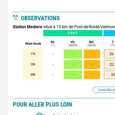
OBSERVATIONS
Station Mediere
situé à 15 km de Pont-de-Roide-Vermo
VENT
Dir.
Vit.
Raf.
T
Heure locale
(°)
(km/h)
(km/h)
(°C
11h
-
-
-
26.
10h
-
-
-
22.
09h
-
-
-
20
Consulter le
POUR ALLER PLUS LOIN