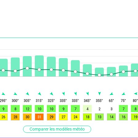
295
°
300
°
305
°
315
°
325
°
335
°
335
°
345
°
355
°
65
°
75
°
80
9
8
12
10
10
9
7
4
2
3
7
8
26
28
30
31
29
27
24
18
13
14
16
19
Comparer les modèles météo