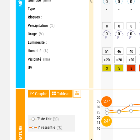
Quantité
(mm)
0
0
0
Type
-
-
-
Risques :
Précipitation
(%)
0
0
0
0
0
0
Orage
(%)
Luminosité :
Humidité
(%)
51
46
40
Visibilité
(km)
>20
>20
>20
UV
3
5
8
Graphe
Tableau
27°
35
30
25
20
T° de l'air
(°C)
24°
15
T° ressentie
(°C)
TEMPÉRATURE
10