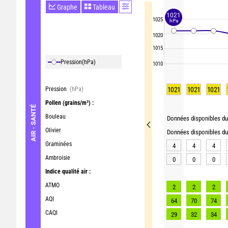
Graphe
Tableau
1021
1025
hPa
1020
1015
Pression
(hPa)
1010
Pression
(hPa)
1021
1021
1021
Pollen
(grains/m³) :
AIR - SANTÉ
Bouleau
Données disponibles du 
Olivier
Données disponibles du 
Graminées
4
4
4
Ambroisie
0
0
0
Indice qualité air :
ATMO
2
2
2
AQI
64
70
74
CAQI
29
32
34