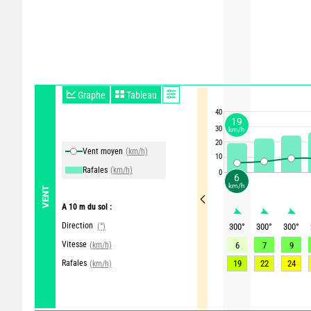
Graphe
Tableau
40
19
30
km/h
20
Vent moyen
(km/h)
10
Rafales
(km/h)
0
6
km/h
VENT
A 10 m du sol :
Direction
(°)
300
°
300
°
300
°
Vitesse
(km/h)
6
7
9
Rafales
19
22
24
(km/h)