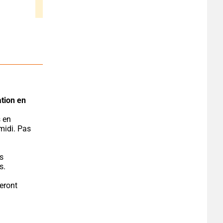
tion en 
idi. Pas 
s 
s.
eront 
.