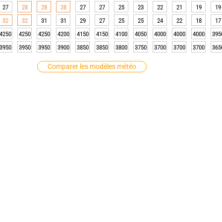
27
28
28
28
27
27
25
23
22
21
19
19
32
32
31
31
29
27
25
25
24
22
18
17
4250
4250
4250
4200
4150
4150
4100
4050
4000
4000
4000
395
3950
3950
3950
3900
3850
3850
3800
3750
3700
3700
3700
365
Comparer les modèles météo