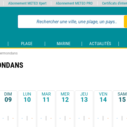
Abonnement METEO Xpert
Abonnement METEO PRO
Certificats d'int
PLAGE
MARINE
ACTUALITÉS
-Vermondans
ONDANS
DIM
LUN
MAR
MER
JEU
VEN
SAM
09
10
11
12
13
14
15
-
-
-
-
-
-
-
-
-
-
-
-
-