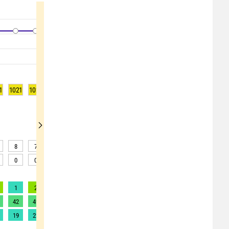
1
1021
1021
1021
1021
1021
1022
1022
1022
1021
8
7
6
6
6
5
5
4
3
0
0
0
0
0
0
0
0
0
1
2
2
2
2
2
2
2
2
42
49
52
57
58
57
54
58
66
19
22
24
26
26
26
25
26
30