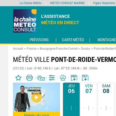
La Chaîne Météo
METEO CONSULT MARINE
Figaro Nautisme
L'ASSISTANCE
MÉTÉO EN DIRECT
PRÉVISIONS
CARTE MÉTÉO
MONTAGNE
Accueil
France
Bourgogne-Franche-Comté
Doubs
Pont-de-Roide
MÉTÉO VILLE
PONT-DE-ROIDE-VERM
(25150)
Lon : 6°46’,146 E
Lat : 47°23’,184 N
Alt : 355m
JEU
VEN
SAM
06
07
08
-
-
-
-
-
-
Météo du jour