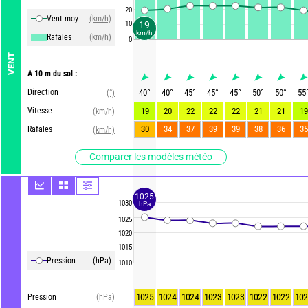
20
Vent moy
(km/h)
10
19
km/h
Rafales
(km/h)
0
VENT
A 10 m du sol :
Direction
40
°
40
°
45
°
45
°
45
°
50
°
50
°
55
(°)
Vitesse
19
20
22
22
22
21
21
19
(km/h)
30
34
37
39
39
38
36
35
Rafales
(km/h)
Comparer les modèles météo
1025
1030
hPa
1025
1020
1015
Pression
(hPa)
1010
1025
1024
1024
1023
1023
1022
1022
102
Pression
(hPa)