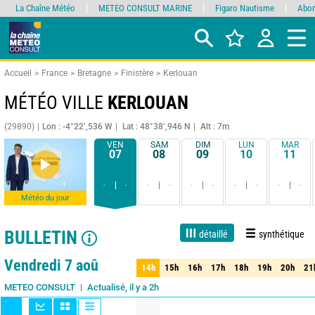
La Chaîne Météo
METEO CONSULT MARINE
Figaro Nautisme
Abon
Accueil
France
Bretagne
Finistère
Kerlouan
MÉTÉO VILLE
KERLOUAN
(29890)
Lon : -4°22’,536 W
Lat : 48°38’,946 N
Alt : 7m
VEN
SAM
DIM
LUN
MAR
07
08
09
10
11
-
-
-
-
-
-
-
-
-
-
Météo du jour
BULLETIN
détaillé
synthétique
Live
1 jour
3 jours
7 jours
15 jours
90%
Fiabilité
Vendredi 7 aoû
14h
15h
16h
17h
18h
19h
20h
21
14h
15h
16h
17h
18h
19h
20h
21
Actualisé, il y a 2h
METEO CONSULT