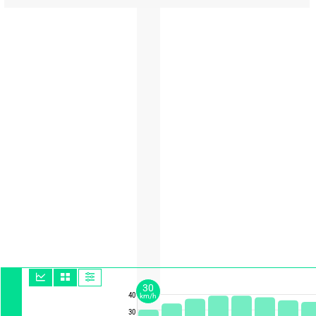
30
40
km/h
30