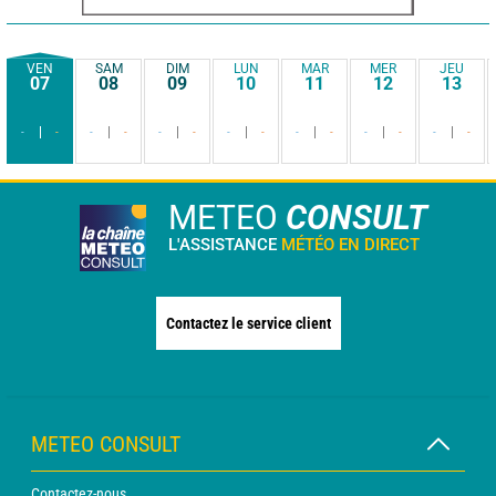
VEN
SAM
DIM
LUN
MAR
MER
JEU
07
08
09
10
11
12
13
-
-
-
-
-
-
-
-
-
-
-
-
-
-
METEO
CONSULT
L'ASSISTANCE
MÉTÉO EN DIRECT
Contactez le service client
METEO CONSULT
Contactez-nous