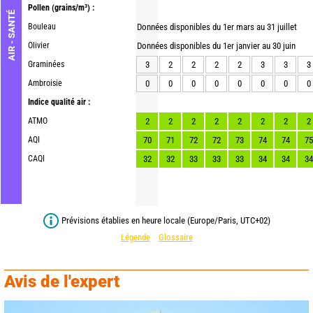
Pollen
(grains/m³) :
AIR - SANTÉ
Bouleau
Données disponibles du 1er mars au 31 juillet
Olivier
Données disponibles du 1er janvier au 30 juin
Graminées
3
2
2
2
2
3
3
3
Ambroisie
0
0
0
0
0
0
0
0
Indice qualité air :
ATMO
2
2
2
2
2
2
2
2
AQI
70
71
72
72
73
74
74
75
CAQI
32
32
33
33
33
34
34
34
Prévisions établies en heure locale (Europe/Paris, UTC+02)
Légende
Glossaire
Avis de l'expert