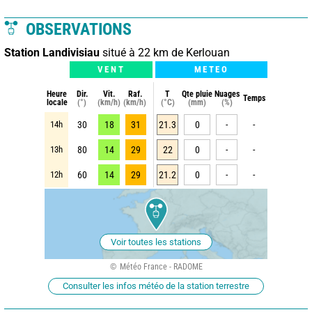
OBSERVATIONS
Station Landivisiau
situé à 22 km de Kerlouan
VENT
METEO
Heure
Dir.
Vit.
Raf.
T
Qte pluie
Nuages
Temps
locale
(°)
(km/h)
(km/h)
(°C)
(mm)
(%)
14h
30
18
31
21.3
0
-
-
13h
80
14
29
22
0
-
-
12h
60
14
29
21.2
0
-
-
Voir toutes les stations
Météo France - RADOME
Consulter les infos météo de la station terrestre