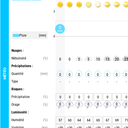
3
0
mm
Pluie
(mm)
0
Nuages :
Nébulosité
(%)
0
0
5
5
10
15
20
2
Précipitations :
MÉTÉO
Quantité
(mm)
0
0
0
0
0
0
0
0
Type
-
-
-
-
-
-
-
-
Risques :
Précipitation
(%)
0
0
0
0
0
0
0
0
0
0
0
0
0
0
0
0
Orage
(%)
Luminosité :
Humidité
(%)
57
60
64
64
65
67
69
71
Visibilité
(km)
>20
>20
>20
>20
>20
>20
>20
>2