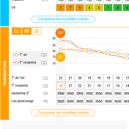
UV
7
7
6
4
3
1
0
0
Comparer les modèles météo
28°
30
25
20
T° air
(°C)
21°
15
T° ressentie
(°C)
TEMPÉRATURE
10
T° de l'air
21
21
20
19
19
19
18
17
(°C)
T° ressentie
28
27
22
21
19
17
16
14
(°C)
Isotherme 0°
(m)
3900
3900
3900
3950
3950
3950
3950
395
Lim pluie/neige
(m)
3600
3600
3600
3650
3650
3650
3650
365
Comparer les modèles météo