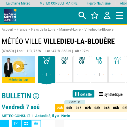
La Chaîne Météo
METEO CONSULT MARINE
Figaro Nautisme
Abon
Accueil
France
Pays de la Loire
Maine-et-Loire
Villedieu-la-Blouère
MÉTÉO VILLE
VILLEDIEU-LA-BLOUÈRE
(49450)
Lon : -1°3’,75 W
Lat : 47°8’,868 N
Alt : 97m
VEN
SAM
DIM
LUN
MAR
07
08
09
10
11
-
-
-
-
-
-
-
-
-
-
Météo du jour
BULLETIN
détaillé
synthétique
Sam. 8
Sam. 8
Live
1 jour
3 jours
7 jours
15 jours
90%
Fiabilité
Vendredi 7 aoû
23h
00h
01h
02h
03h
04h
05h
06
23h
00h
01h
02h
03h
04h
05h
06
Actualisé, il y a 19min
METEO CONSULT