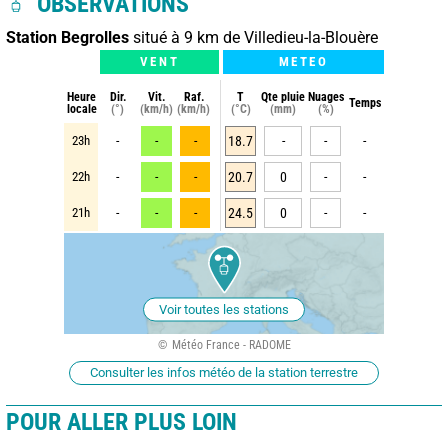
OBSERVATIONS
Station Begrolles
situé à 9 km de Villedieu-la-Blouère
VENT
METEO
Heure
Dir.
Vit.
Raf.
T
Qte pluie
Nuages
Temps
locale
(°)
(km/h)
(km/h)
(°C)
(mm)
(%)
23h
-
-
-
18.7
-
-
-
22h
-
-
-
20.7
0
-
-
21h
-
-
-
24.5
0
-
-
Voir toutes les stations
Météo France - RADOME
Consulter les infos météo de la station terrestre
POUR ALLER PLUS LOIN