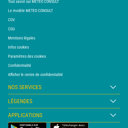
Tout savoir sur METEO CONSULT
Le modèle METEO CONSULT
CGV
CGU
Mentions légales
Infos cookies
Paramètres des cookies
Confidentialité
Afficher le centre de confidentialité
NOS SERVICES
Abonnement METEO Xpert
LÉGENDES
Abonnement METEO PRO
Légende des cartes
APPLICATIONS
Consultation avec un prévisionniste
Légende des pictogrammes
Bulletin PRO
Application Météo Terrestre