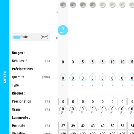
3
0
mm
Pluie
(mm)
0
Nuages :
Nébulosité
(%)
0
0
5
5
5
10
10
5
Précipitations :
MÉTÉO
Quantité
(mm)
0
0
0
0
0
0
0
0
Type
-
-
-
-
-
-
-
-
Risques :
Précipitation
(%)
0
0
0
0
0
0
0
0
0
0
0
0
0
0
0
0
Orage
(%)
Luminosité :
Humidité
(%)
37
39
42
43
49
52
53
54
Visibilité
(km)
>20
>20
>20
>20
>20
>20
>20
>2