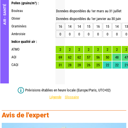
Pollen
(grains/m³) :
AIR - SANTÉ
Bouleau
Données disponibles du 1er mars au 31 juillet
Olivier
Données disponibles du 1er janvier au 30 juin
Graminées
16
14
14
15
16
15
14
13
Ambroisie
0
0
0
0
0
0
0
0
Indice qualité air :
ATMO
2
2
2
2
2
2
2
2
AQI
69
62
62
57
56
50
48
47
CAQI
31
28
28
26
25
22
22
21
Prévisions établies en heure locale (Europe/Paris, UTC+02)
Légende
Glossaire
Avis de l'expert