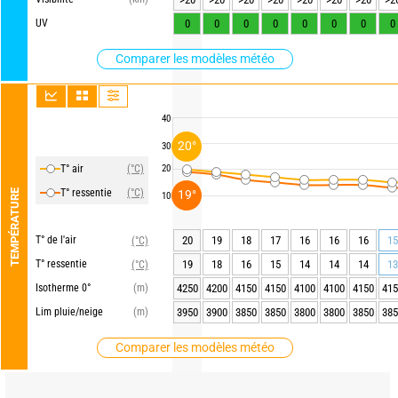
UV
0
0
0
0
0
0
0
0
Comparer les modèles météo
40
20°
30
T° air
(°C)
20
T° ressentie
(°C)
TEMPÉRATURE
19°
10
T° de l'air
20
19
18
17
16
16
16
15
(°C)
T° ressentie
19
18
16
15
14
14
14
13
(°C)
Isotherme 0°
(m)
4250
4200
4150
4150
4100
4100
4150
415
Lim pluie/neige
(m)
3950
3900
3850
3850
3800
3800
3850
385
Comparer les modèles météo