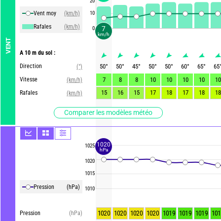
20
Vent moy
(km/h)
10
Rafales
(km/h)
7
0
km/h
VENT
A 10 m du sol :
Direction
50
°
50
°
45
°
50
°
50
°
60
°
65
°
65
(°)
Vitesse
7
8
8
10
10
10
10
10
(km/h)
15
16
15
17
18
17
18
18
Rafales
(km/h)
Comparer les modèles météo
1020
1025
hPa
1020
1015
Pression
(hPa)
1010
1020
1020
1020
1020
1019
1019
1019
101
Pression
(hPa)