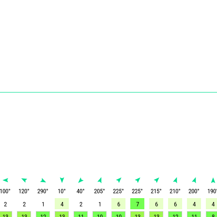
100
°
120
°
290
°
10
°
40
°
205
°
225
°
225
°
215
°
210
°
200
°
190
2
2
1
4
2
1
6
7
6
6
4
4
13
13
12
13
11
10
10
13
13
12
11
8