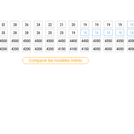
32
28
26
24
22
21
20
19
19
19
19
18
33
28
28
26
25
23
19
18
18
18
18
18
4500
4500
4500
4500
4500
4450
4400
4450
4350
4350
4350
435
4200
4200
4200
4200
4200
4150
4100
4150
4050
4050
4050
405
Comparer les modèles météo