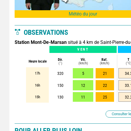
Météo du jour
OBSERVATIONS
Station Mont-De-Marsan
situé à 4 km de Saint-Pierre-d
VENT
Dir.
Vit.
Raf.
T
Heure locale
(°)
(km/h)
(km/h)
(°C
17h
320
5
21
34.
16h
150
12
22
33.
15h
130
11
25
32.
Consulter le
POUR ALLER PLUS LOIN