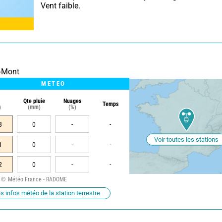
 Vent faible.
u-Mont
METEO
Qte pluie
Nuages
Temps
)
(mm)
(%)
3
0
-
-
Voir toutes les stations
1
0
-
-
2
0
-
-
Météo France - RADOME
s infos météo de la station terrestre