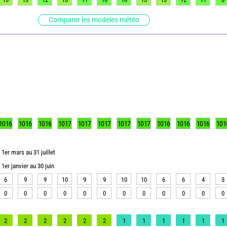
Comparer les modèles météo
1016
1016
1016
1017
1017
1017
1017
1017
1016
1016
1016
101
1er mars au 31 juillet
1er janvier au 30 juin
6
9
9
10
9
9
10
10
6
6
4
3
0
0
0
0
0
0
0
0
0
0
0
0
2
2
2
2
2
2
1
1
1
1
1
1