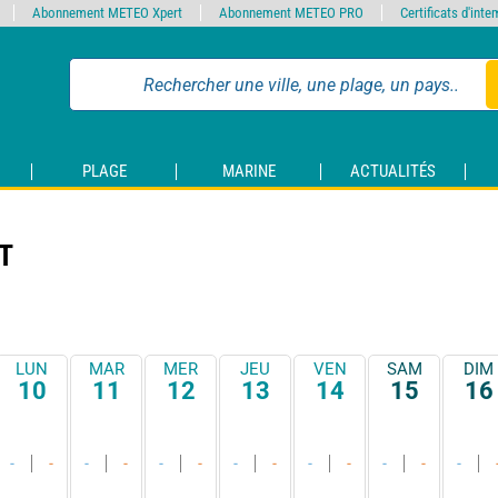
Abonnement METEO Xpert
Abonnement METEO PRO
Certificats d'int
PLAGE
MARINE
ACTUALITÉS
T
LUN
MAR
MER
JEU
VEN
SAM
DIM
10
11
12
13
14
15
16
-
-
-
-
-
-
-
-
-
-
-
-
-