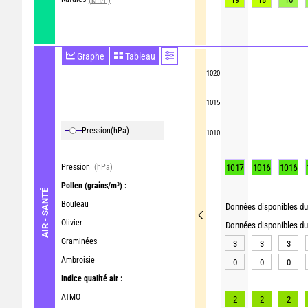
Graphe
Tableau
1020
1015
Pression
(hPa)
1010
Pression
(hPa)
1017
1016
1016
Pollen
(grains/m³) :
AIR - SANTÉ
Bouleau
Données disponibles du 
Olivier
Données disponibles du 
Graminées
3
3
3
Ambroisie
0
0
0
Indice qualité air :
ATMO
2
2
2