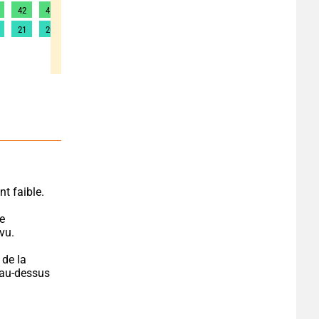
42
41
56
64
75
82
85
88
90
21
20
25
29
34
37
39
40
41
ent faible.
e 
vu.
de la 
 au-dessus 