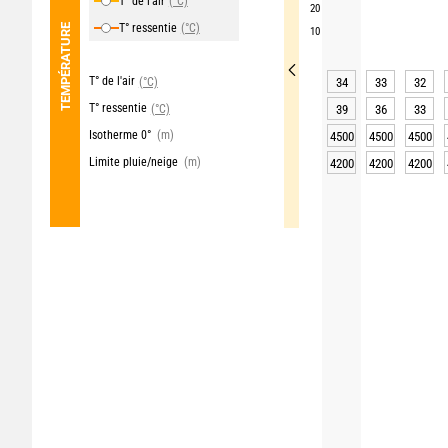
T° de l'air
(°C)
20
T° ressentie
(°C)
TEMPÉRATURE
10
T° de l'air
(°C)
34
33
32
T° ressentie
(°C)
39
36
33
Isotherme 0°
(m)
4500
4500
4500
Limite pluie/neige
(m)
4200
4200
4200