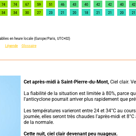
74
74
67
59
51
46
43
40
42
42
40
42
34
34
30
27
23
21
20
18
21
21
20
21
ablies en heure locale (Europe/Paris, UTC+02)
Légende
Glossaire
Cet après-midi à Saint-Pierre-du-Mont,
 Ciel clair. V
La fiabilité de la situation est limitée à 80%, parce qu
l'anticyclone pourrait arriver plus rapidement que pré
Les températures varieront entre 24 et 34°C au cours 
journée, elles seront très chaudes l'après-midi et 8°C
de la normale.
Cette nuit,
ciel clair devenant peu nuageux.