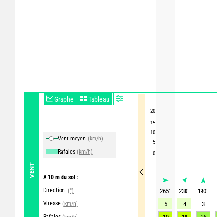
Graphe
Tableau
20
15
10
Vent moyen
(km/h)
5
Rafales
(km/h)
0
VENT
A 10 m du sol :
Direction
(°)
265
°
230
°
190
°
Vitesse
(km/h)
5
4
3
Rafales
19
18
16
(km/h)