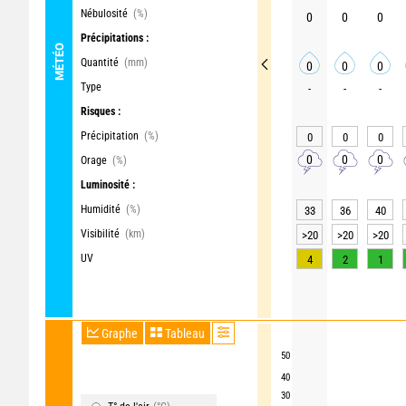
Nébulosité
(%)
0
0
0
Précipitations :
MÉTÉO
Quantité
(mm)
0
0
0
Type
-
-
-
Risques :
Précipitation
(%)
0
0
0
0
0
0
Orage
(%)
Luminosité :
Humidité
(%)
33
36
40
Visibilité
(km)
>20
>20
>20
UV
4
2
1
Graphe
Tableau
50
40
30