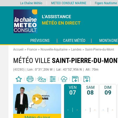
La Chaîne Météo
METEO CONSULT MARINE
Figaro Nautisme
L'ASSISTANCE
MÉTÉO EN DIRECT
PRÉVISIONS
CARTE MÉTÉO
MONTAGNE
Accueil
France
Nouvelle-Aquitaine
Landes
Saint-Pierre-du-Mont
MÉTÉO VILLE
SAINT-PIERRE-DU-MON
(40280)
Lon : 0°31’,206 W
Lat : 43°52’,956 N
Alt : 70m
VEN
SAM
DIM
07
08
09
-
-
-
-
-
-
Météo du jour