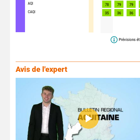
AQI
78
79
79
CAQI
35
36
36
Prévisions ét
Avis de l'expert