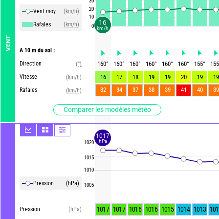
30
20
Vent moy
(km/h)
10
16
Rafales
(km/h)
0
km/h
VENT
A 10 m du sol :
Direction
160
°
160
°
160
°
160
°
160
°
160
°
155
°
155
(°)
Vitesse
16
17
18
19
19
20
19
19
(km/h)
32
34
37
38
39
41
40
39
Rafales
(km/h)
Comparer les modèles météo
1017
hPa
1020
1015
1010
Pression
(hPa)
1005
1017
1017
1016
1016
1015
1014
1013
101
Pression
(hPa)