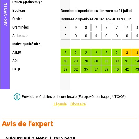
Pollen
(grains/m³) :
AIR - SANTÉ
Bouleau
Données disponibles du 1er mars au 31 juillet
Olivier
Données disponibles du 1er janvier au 30 juin
Graminées
8
9
8
7
7
7
7
8
Ambroisie
0
0
0
0
0
0
0
0
Indice qualité air :
ATMO
2
2
2
2
2
2
3
3
AQI
63
70
78
80
86
89
91
94
CAQI
29
32
35
37
39
40
42
43
Prévisions établies en heure locale (Europe/Copenhagen, UTC+02)
Légende
Glossaire
Avis de l'expert
Aujourd'hui à Høng,
il fera beau.