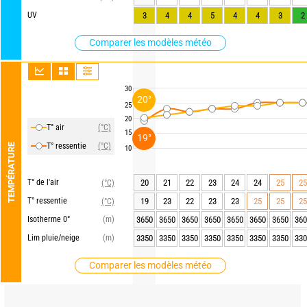
UV
3
4
4
5
4
4
3
2
Comparer les modèles météo
30
20°
25
20
T° air
(°C)
15
19°
T° ressentie
(°C)
TEMPÉRATURE
10
T° de l'air
20
21
22
23
24
24
25
25
(°C)
T° ressentie
19
23
22
23
23
25
25
25
(°C)
Isotherme 0°
(m)
3650
3650
3650
3650
3650
3650
3650
360
Lim pluie/neige
(m)
3350
3350
3350
3350
3350
3350
3350
330
Comparer les modèles météo