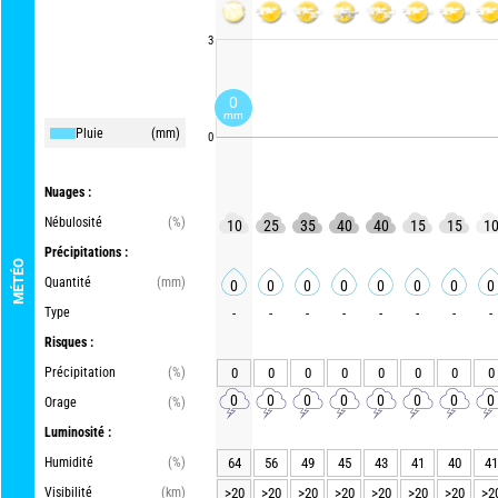
3
0
mm
Pluie
(mm)
0
Nuages :
Nébulosité
(%)
10
25
35
40
40
15
15
1
Précipitations :
MÉTÉO
Quantité
(mm)
0
0
0
0
0
0
0
0
Type
-
-
-
-
-
-
-
-
Risques :
Précipitation
(%)
0
0
0
0
0
0
0
0
0
0
0
0
0
0
0
0
Orage
(%)
Luminosité :
Humidité
(%)
64
56
49
45
43
41
40
41
Visibilité
(km)
>20
>20
>20
>20
>20
>20
>20
>2