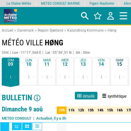
La Chaîne Météo
METEO CONSULT MARINE
Figaro Nautisme
Abon
Accueil
Danemark
Region Sjælland
Kalundborg Kommune
Høng
MÉTÉO VILLE
HØNG
DNK
Lon : 11°17’,568 E
Lat : 55°30’,51 N
Alt : 30m
DIM
LUN
MAR
MER
JEU
VEN
SAM
09
10
11
12
13
14
15
-
-
-
-
-
-
-
-
-
-
-
-
-
-
BULLETIN
détaillé
synthétique
1 jour
3 jours
7 jours
15 jours
90%
Fiabilité
Dimanche 9 aoû
10h
11h
12h
13h
14h
15h
16h
17
10h
11h
12h
13h
14h
15h
16h
17
Actualisé, il y a 3h
METEO CONSULT