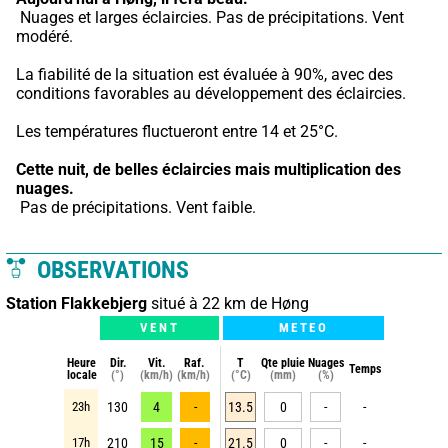
 Nuages et larges éclaircies. Pas de précipitations. Vent 
modéré.
La fiabilité de la situation est évaluée à 90%, avec des 
conditions favorables au développement des éclaircies.
Les températures fluctueront entre 14 et 25°C.
Cette nuit,
de belles éclaircies mais multiplication des 
nuages.
 Pas de précipitations. Vent faible.
OBSERVATIONS
Station Flakkebjerg
situé à 22 km de Høng
VENT
METEO
Heure
Dir.
Vit.
Raf.
T
Qte pluie
Nuages
Temps
locale
(°)
(km/h)
(km/h)
(°C)
(mm)
(%)
23h
130
4
-
13.5
0
-
-
17h
210
15
-
21.5
0
-
-