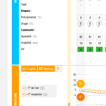
Type
-
-
-
Risques :
Précipitation
(%)
0
0
0
0
0
0
Orage
(%)
Luminosité :
Humidité
(%)
82
81
81
Visibilité
(km)
10
10
10
UV
0
0
0
Graphe
Tableau
20
15
5°
10
T° de l'air
(°C)
5
T° ressentie
(°C)
TEMPÉRATURE
0
4°