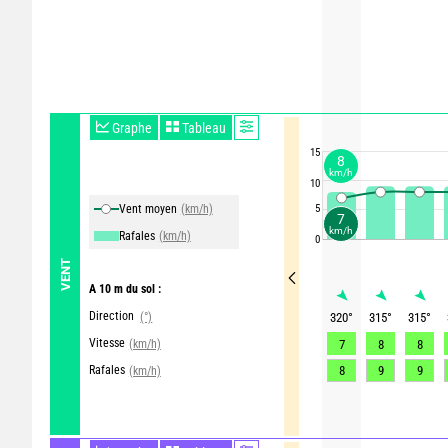
Graphe
Tableau
15
8
km/h
10
Vent moyen
(km/h)
5
7
km/h
Rafales
(km/h)
0
VENT
A 10 m du sol :
Direction
(°)
320
°
315
°
315
°
Vitesse
(km/h)
7
8
8
Rafales
8
9
9
(km/h)