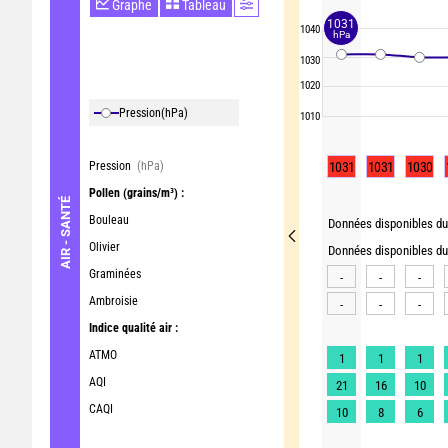
Graphe
Tableau
1031
1040
hPa
1030
1020
Pression
(hPa)
1010
Pression
(hPa)
1031
1031
1030
Pollen
(grains/m³) :
AIR - SANTÉ
Bouleau
Données disponibles du 
Olivier
Données disponibles du 
Graminées
-
-
-
Ambroisie
-
-
-
Indice qualité air :
ATMO
1
1
1
AQI
21
16
10
CAQI
10
8
6