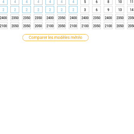
4
4
4
4
4
4
4
5
6
8
10
11
2
2
2
2
2
2
2
3
6
9
13
14
2400
2350
2350
2350
2400
2350
2400
2400
2350
2400
2350
235
2100
2050
2050
2050
2100
2050
2100
2100
2050
2100
2050
205
Comparer les modèles météo