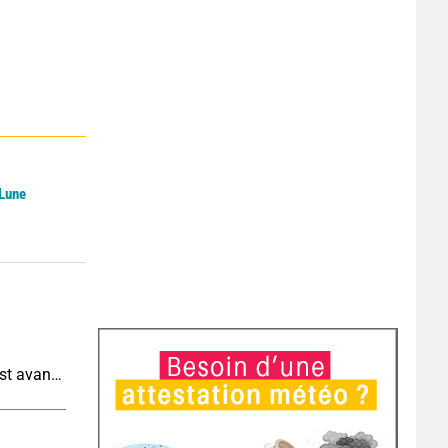
 Lune
Météo demain : très fortes chaleurs au sud-ouest avant des orages, jusqu'à 39°C