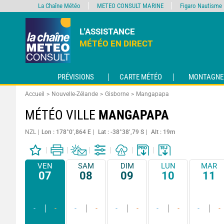
La Chaîne Météo
METEO CONSULT MARINE
Figaro Nautisme
L'ASSISTANCE
MÉTÉO EN DIRECT
PRÉVISIONS
CARTE MÉTÉO
MONTAGNE
Accueil
Nouvelle-Zélande
Gisborne
Mangapapa
MÉTÉO VILLE
MANGAPAPA
NZL
Lon : 178°0’,864 E
Lat : -38°38’,79 S
Alt : 19m
VEN
SAM
DIM
LUN
MAR
07
08
09
10
11
-
-
-
-
-
-
-
-
-
-