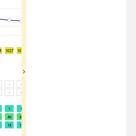
8
1027
1026
1026
1026
1026
1026
1026
1026
1026
-
-
-
-
-
-
-
-
-
-
-
-
-
-
-
-
-
-
1
1
1
1
1
1
1
1
1
40
40
40
35
30
26
22
20
17
18
18
18
16
14
12
10
9
7