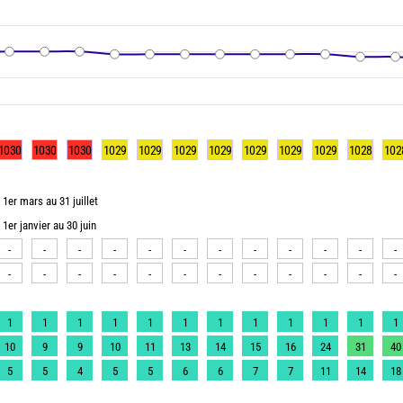
1030
1030
1030
1029
1029
1029
1029
1029
1029
1029
1028
102
1er mars au 31 juillet
1er janvier au 30 juin
-
-
-
-
-
-
-
-
-
-
-
-
-
-
-
-
-
-
-
-
-
-
-
-
1
1
1
1
1
1
1
1
1
1
1
1
10
9
9
10
11
13
14
15
16
24
31
40
5
5
4
5
5
6
6
7
7
11
14
18