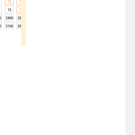
12
12
12
12
11
10
10
9
9
15
16
15
12
10
9
8
8
7
0
2400
2350
2350
2350
2400
2450
2450
2450
2450
0
2100
2050
2050
2050
2100
2150
2150
2150
2150