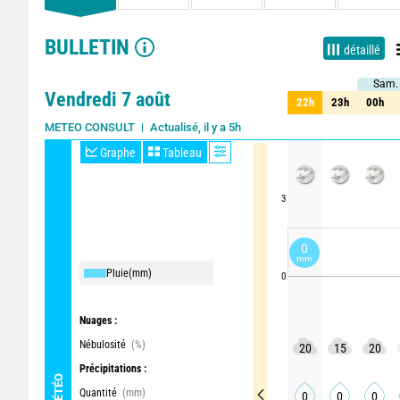
BULLETIN
détaillé
Sam.
Sam
Vendredi 7 août
22h
23h
00h
22h
23h
00h
Actualisé, il y a 5h
METEO CONSULT
Graphe
Tableau
3
0
mm
Pluie
(mm)
0
Nuages :
Nébulosité
(%)
20
15
20
Précipitations :
MÉTÉO
Quantité
(mm)
0
0
0