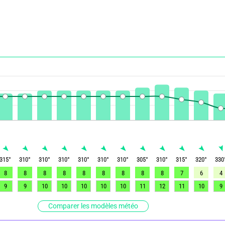
315
°
310
°
310
°
310
°
310
°
310
°
310
°
305
°
310
°
315
°
320
°
330
8
8
8
8
8
8
8
8
8
7
6
4
9
9
10
10
10
10
10
11
12
11
10
9
Comparer les modèles météo