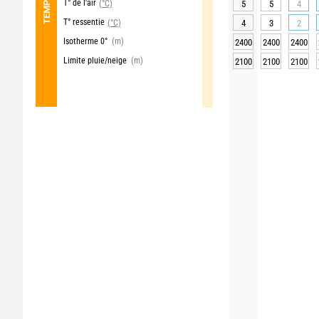
T° de l'air
(°C)
5
5
4
T° ressentie
(°C)
4
3
2
Isotherme 0°
(m)
2400
2400
2400
Limite pluie/neige
(m)
2100
2100
2100