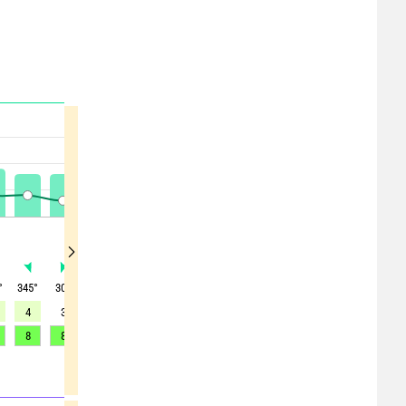
°
345
°
30
°
60
°
60
°
50
°
35
°
20
°
0
°
340
°
4
3
4
5
6
7
7
7
8
8
8
7
7
7
-
-
-
-