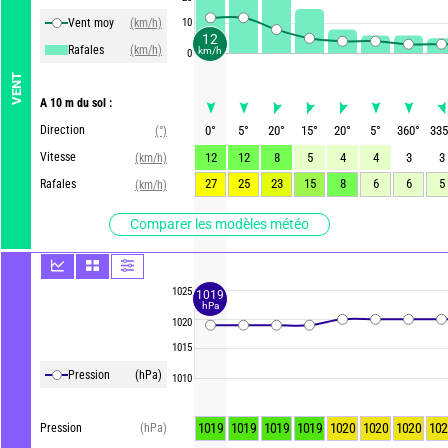
Vent moy
(km/h)
10
12
Rafales
(km/h)
km/h
0
VENT
A 10 m du sol :
Direction
0
°
5
°
20
°
15
°
20
°
5
°
360
°
335
(°)
Vitesse
12
12
8
5
4
4
3
3
(km/h)
27
25
23
15
8
6
6
5
Rafales
(km/h)
Comparer les modèles météo
1025
1019
hPa
1020
1015
Pression
(hPa)
1010
1019
1019
1019
1019
1020
1020
1020
102
Pression
(hPa)