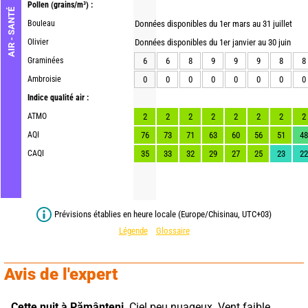
Pollen
(grains/m³) :
AIR - SANTÉ
Bouleau
Données disponibles du 1er mars au 31 juillet
Olivier
Données disponibles du 1er janvier au 30 juin
Graminées
6
6
8
9
9
9
8
8
Ambroisie
0
0
0
0
0
0
0
0
Indice qualité air :
ATMO
2
2
2
2
2
2
2
2
AQI
76
73
71
63
60
56
51
48
CAQI
35
33
32
29
27
25
23
22
Prévisions établies en heure locale (Europe/Chisinau, UTC+03)
Légende
Glossaire
Avis de l'expert
Cette nuit à Pământeni,
 Ciel peu nuageux. Vent faible.