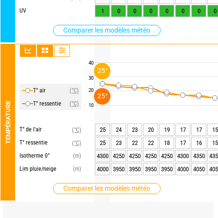
UV
1
0
0
0
0
0
0
0
Comparer les modèles météo
40
25°
30
T° air
(°C)
20
25°
T° ressentie
(°C)
TEMPÉRATURE
10
T° de l'air
25
24
23
20
19
17
17
15
(°C)
T° ressentie
25
23
22
22
18
17
16
15
(°C)
Isotherme 0°
(m)
4300
4250
4250
4250
4250
4300
4350
435
Lim pluie/neige
(m)
4000
3950
3950
3950
3950
4000
4050
405
Comparer les modèles météo