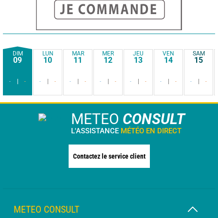
DIM
LUN
MAR
MER
JEU
VEN
SAM
09
10
11
12
13
14
15
-
-
-
-
-
-
-
-
-
-
-
-
-
-
METEO
CONSULT
L'ASSISTANCE
MÉTÉO EN DIRECT
Contactez le service client
METEO CONSULT