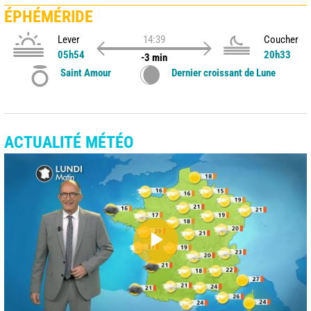
ÉPHÉMÉRIDE
Lever
14:39
Coucher
05h54
20h33
-3 min
Saint Amour
Dernier croissant de Lune
ACTUALITÉ MÉTÉO