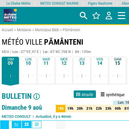
La Chaîne Météo
METEO CONSULT MARINE
Figaro Nautisme
Abon
Accueil
Moldavie
Municipiul Bălți
Pământeni
MÉTÉO VILLE
PĂMÂNTENI
MDA
Lon : 27°53’,97 E
Lat : 47°45’,708 N
Alt : 135m
DIM
LUN
MAR
MER
JEU
VEN
SAM
09
10
11
12
13
14
15
-
-
-
-
-
-
-
-
-
-
-
-
-
-
BULLETIN
détaillé
synthétique
Lun. 1
Lun. 1
1 jour
3 jours
7 jours
15 jours
90%
Fiabilité
Dimanche 9 aoû
18h
19h
20h
21h
22h
23h
00h
01
18h
19h
20h
21h
22h
23h
00h
01
Actualisé, il y a 46min
METEO CONSULT