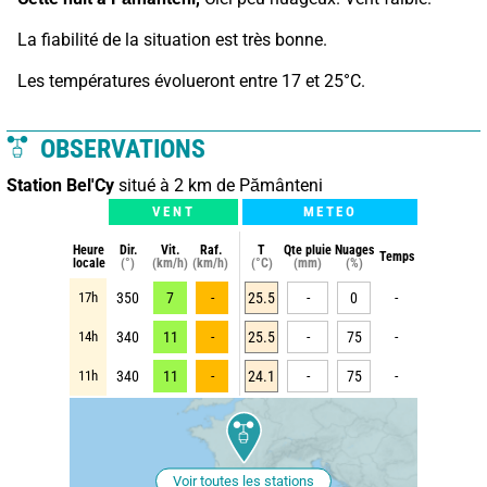
La fiabilité de la situation est très bonne.
Les températures évolueront entre 17 et 25°C.
OBSERVATIONS
Station Bel'Cy
situé à 2 km de Pământeni
VENT
METEO
Heure
Dir.
Vit.
Raf.
T
Qte pluie
Nuages
Temps
locale
(°)
(km/h)
(km/h)
(°C)
(mm)
(%)
17h
350
7
-
25.5
-
0
-
14h
340
11
-
25.5
-
75
-
11h
340
11
-
24.1
-
75
-
Voir toutes les stations