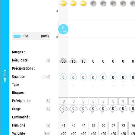
3
0
mm
Pluie
(mm)
0
Nuages :
Nébulosité
(%)
30
15
10
0
0
0
0
0
Précipitations :
MÉTÉO
Quantité
(mm)
0
0
0
0
0
0
0
0
Type
-
-
-
-
-
-
-
-
Risques :
Précipitation
(%)
0
0
0
0
0
0
0
0
0
0
0
0
0
0
0
0
Orage
(%)
Luminosité :
Humidité
(%)
41
40
44
52
60
67
72
76
Visibilité
(km)
>20
>20
>20
>20
>20
>20
>20
>2