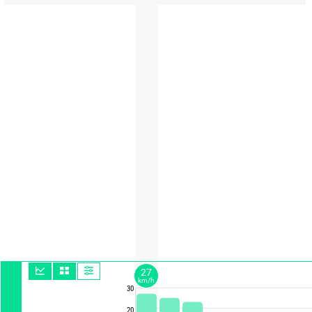
27
km/h
30
20