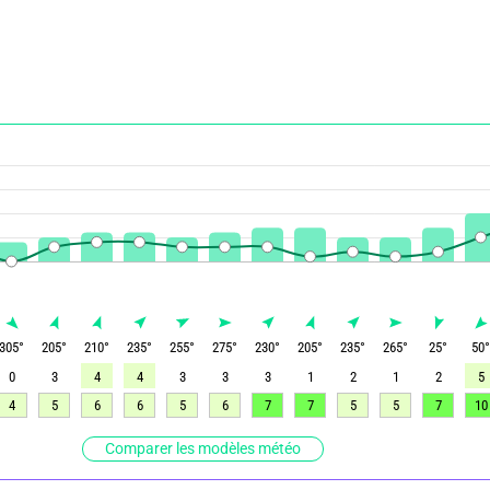
305
°
205
°
210
°
235
°
255
°
275
°
230
°
205
°
235
°
265
°
25
°
50
0
3
4
4
3
3
3
1
2
1
2
5
4
5
6
6
5
6
7
7
5
5
7
10
Comparer les modèles météo