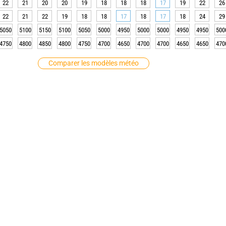
22
21
20
20
19
18
18
18
17
19
22
26
22
21
22
19
18
18
17
18
17
18
24
29
5050
5100
5150
5100
5050
5000
4950
5000
5000
4950
4950
500
4750
4800
4850
4800
4750
4700
4650
4700
4700
4650
4650
470
Comparer les modèles météo