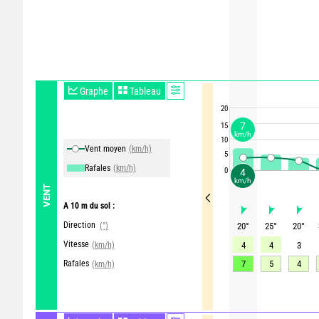
Graphe
Tableau
20
7
15
km/h
10
Vent moyen
(km/h)
5
Rafales
(km/h)
0
4
km/h
VENT
A 10 m du sol :
Direction
(°)
20
°
25
°
20
°
Vitesse
(km/h)
4
4
3
Rafales
7
5
4
(km/h)