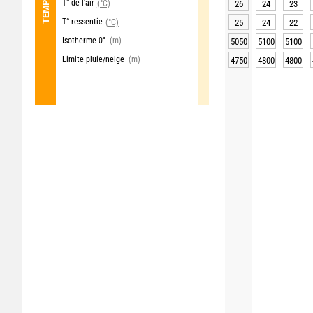
T° de l'air
(°C)
26
24
23
T° ressentie
(°C)
25
24
22
Isotherme 0°
(m)
5050
5100
5100
Limite pluie/neige
(m)
4750
4800
4800