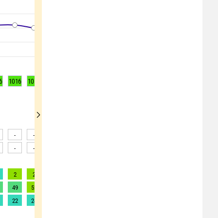
6
1016
1015
1014
1013
1011
1010
1010
1010
1011
-
-
-
-
-
-
-
-
-
-
-
-
-
-
-
-
-
-
2
2
2
2
2
2
2
2
2
49
52
56
56
57
57
54
51
49
22
24
25
25
26
26
25
23
22