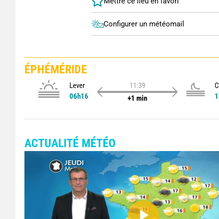
Configurer un météomail
ÉPHÉMÉRIDE
Lever
11:39
C
06h16
1
+1 min
ACTUALITÉ MÉTÉO