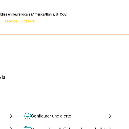
ablies en heure locale (America/Bahia, UTC-03)
Légende
Glossaire
la 
Configurer une alerte