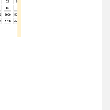
28
30
33
34
34
34
33
32
29
32
36
38
40
40
39
37
33
28
0
5000
5050
5050
5100
5100
5100
5100
5050
5050
0
4700
4750
4750
4800
4800
4800
4800
4750
4750