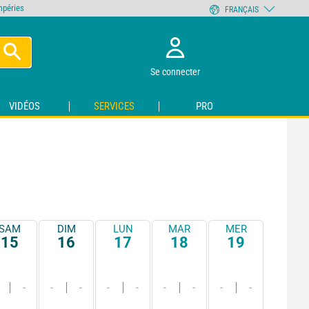
empéries
FRANÇAIS
Se connecter
VIDÉOS
SERVICES
PRO
SAM
DIM
LUN
MAR
MER
15
16
17
18
19
-
-
-
-
-
-
-
-
-