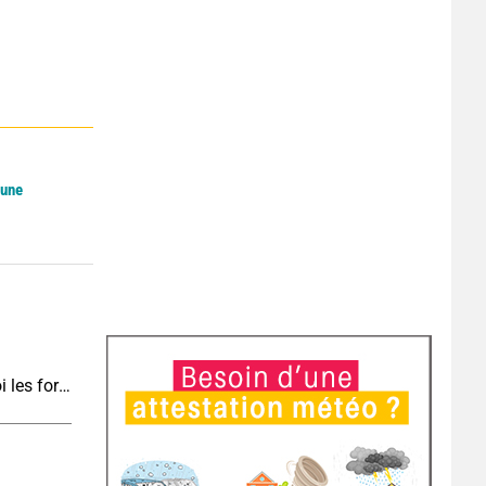
Lune
Vers une cinquième vague de chaleur : pourquoi les fortes chaleurs vont rapidement revenir en France