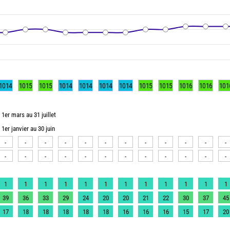
1014
1015
1015
1014
1014
1014
1014
1015
1015
1016
1016
101
1er mars au 31 juillet
1er janvier au 30 juin
-
-
-
-
-
-
-
-
-
-
-
-
-
-
-
-
-
-
-
-
-
-
-
-
1
1
1
1
1
1
1
1
1
1
1
1
39
36
33
29
24
20
20
21
22
30
37
45
17
18
18
18
18
18
16
16
16
15
17
20