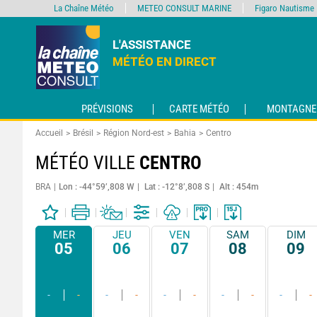
La Chaîne Météo
METEO CONSULT MARINE
Figaro Nautisme
L'ASSISTANCE
MÉTÉO EN DIRECT
PRÉVISIONS
CARTE MÉTÉO
MONTAGNE
Accueil
Brésil
Région Nord-est
Bahia
Centro
MÉTÉO VILLE
CENTRO
BRA
Lon : -44°59’,808 W
Lat : -12°8’,808 S
Alt : 454m
MER
JEU
VEN
SAM
DIM
05
06
07
08
09
-
-
-
-
-
-
-
-
-
-