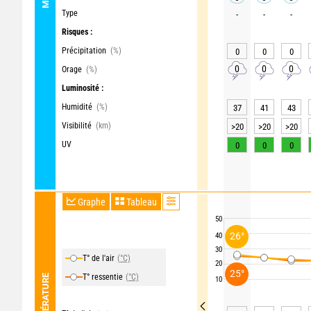
Type
-
-
-
Risques :
Précipitation
(%)
0
0
0
0
0
0
Orage
(%)
Luminosité :
Humidité
(%)
37
41
43
Visibilité
(km)
>20
>20
>20
UV
0
0
0
Graphe
Tableau
50
26°
40
30
T° de l'air
(°C)
20
25°
T° ressentie
(°C)
TEMPÉRATURE
10