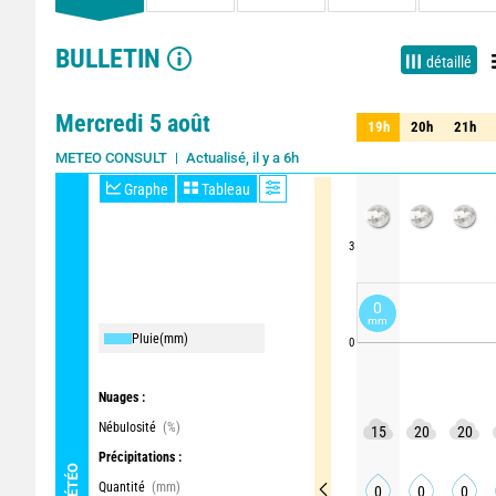
BULLETIN
détaillé
Mercredi 5 août
19h
20h
21h
19h
20h
21h
Actualisé, il y a 6h
METEO CONSULT
Graphe
Tableau
3
0
mm
Pluie
(mm)
0
Nuages :
Nébulosité
(%)
15
20
20
Précipitations :
MÉTÉO
Quantité
(mm)
0
0
0