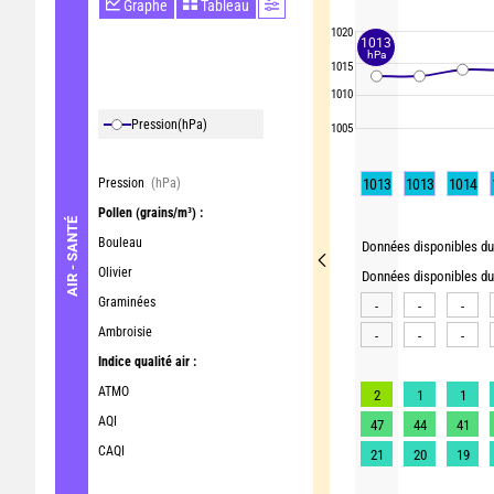
Graphe
Tableau
1020
1013
hPa
1015
1010
Pression
(hPa)
1005
Pression
(hPa)
1013
1013
1014
Pollen
(grains/m³) :
AIR - SANTÉ
Bouleau
Données disponibles du 
Olivier
Données disponibles du 
Graminées
-
-
-
Ambroisie
-
-
-
Indice qualité air :
ATMO
2
1
1
AQI
47
44
41
CAQI
21
20
19