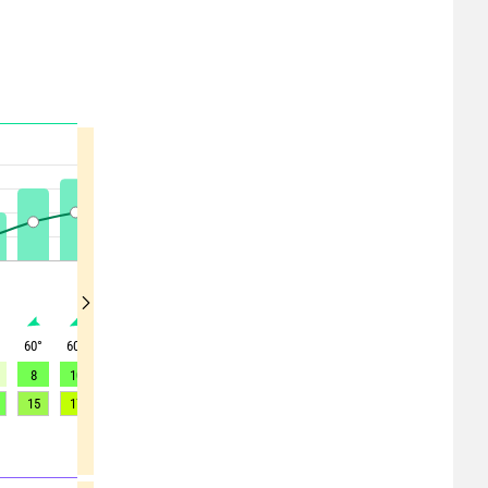
°
60
°
60
°
60
°
65
°
65
°
60
°
60
°
65
°
65
°
8
10
12
10
7
5
4
5
4
15
17
17
17
14
11
9
8
7