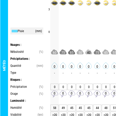
3
Pluie
(mm)
0
Nuages :
Nébulosité
(%)
60
75
85
50
40
75
45
5
Précipitations :
MÉTÉO
Quantité
(mm)
0
0
0
0
0
0
0
0
Type
-
-
-
-
-
-
-
-
Risques :
Précipitation
(%)
0
0
0
0
0
0
0
0
0
0
0
0
0
0
0
0
Orage
(%)
Luminosité :
Humidité
(%)
58
49
45
45
45
44
48
51
Visibilité
(km)
>20
>20
>20
>20
>20
>20
>20
>2