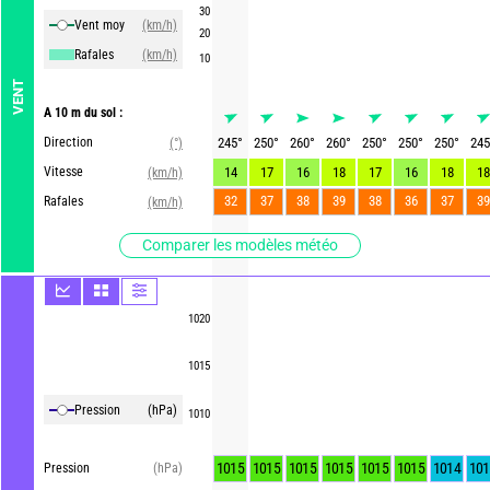
30
Vent moy
(km/h)
20
Rafales
(km/h)
10
VENT
A 10 m du sol :
Direction
245
°
250
°
260
°
260
°
250
°
250
°
250
°
245
(°)
Vitesse
14
17
16
18
17
16
18
18
(km/h)
32
37
38
39
38
36
37
39
Rafales
(km/h)
Comparer les modèles météo
1020
1015
Pression
(hPa)
1010
1015
1015
1015
1015
1015
1015
1014
101
Pression
(hPa)