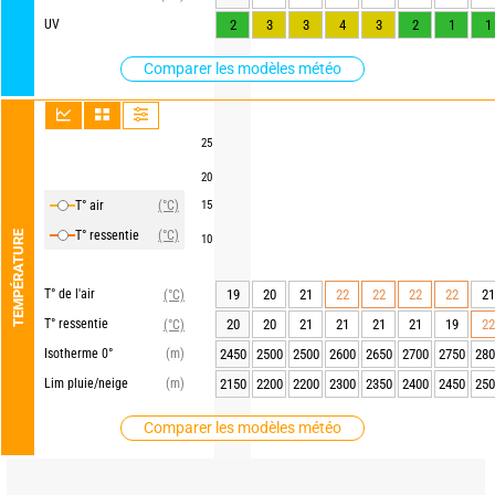
UV
2
3
3
4
3
2
1
1
Comparer les modèles météo
25
20
T° air
(°C)
15
T° ressentie
(°C)
TEMPÉRATURE
10
T° de l'air
19
20
21
22
22
22
22
21
(°C)
T° ressentie
20
20
21
21
21
21
19
22
(°C)
Isotherme 0°
(m)
2450
2500
2500
2600
2650
2700
2750
280
Lim pluie/neige
(m)
2150
2200
2200
2300
2350
2400
2450
250
Comparer les modèles météo