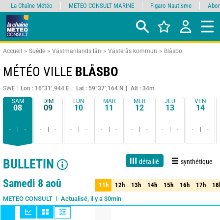
La Chaîne Météo
METEO CONSULT MARINE
Figaro Nautisme
Abon
Accueil
Suède
Västmanlands län
Västerås kommun
Blåsbo
MÉTÉO VILLE
BLÅSBO
SWE
Lon : 16°31’,944 E
Lat : 59°37’,164 N
Alt : 34m
SAM
DIM
LUN
MAR
MER
JEU
VEN
08
09
10
11
12
13
14
-
-
-
-
-
-
-
-
-
-
-
-
-
-
BULLETIN
détaillé
synthétique
1 jour
3 jours
7 jours
15 jours
90%
Fiabilité
Samedi 8 aoû
11h
12h
13h
14h
15h
16h
17h
18
11h
12h
13h
14h
15h
16h
17h
18
Actualisé, il y a 30min
METEO CONSULT