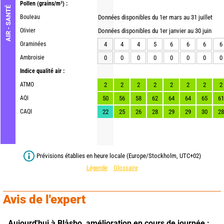
Pollen
(grains/m³) :
AIR - SANTÉ
Bouleau
Données disponibles du 1er mars au 31 juillet
Olivier
Données disponibles du 1er janvier au 30 juin
Graminées
4
4
4
5
6
6
6
6
Ambroisie
0
0
0
0
0
0
0
0
Indice qualité air :
ATMO
2
2
2
2
2
2
2
2
AQI
50
56
58
62
64
64
65
61
CAQI
22
25
26
28
29
29
30
28
Prévisions établies en heure locale (Europe/Stockholm, UTC+02)
Légende
Glossaire
Avis de l'expert
Aujourd'hui à Blåsbo,
amélioration en cours de journée : 