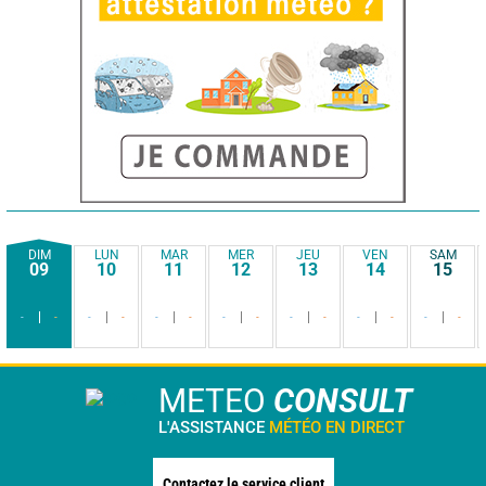
DIM
LUN
MAR
MER
JEU
VEN
SAM
09
10
11
12
13
14
15
-
-
-
-
-
-
-
-
-
-
-
-
-
-
METEO
CONSULT
L'ASSISTANCE
MÉTÉO EN DIRECT
Contactez le service client