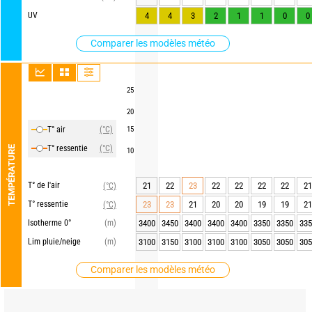
UV
4
4
3
2
1
1
0
0
Comparer les modèles météo
25
20
T° air
(°C)
15
T° ressentie
(°C)
TEMPÉRATURE
10
T° de l'air
21
22
23
22
22
22
22
21
(°C)
T° ressentie
23
23
21
20
20
19
19
21
(°C)
Isotherme 0°
(m)
3400
3450
3400
3400
3400
3350
3350
335
Lim pluie/neige
(m)
3100
3150
3100
3100
3100
3050
3050
305
Comparer les modèles météo