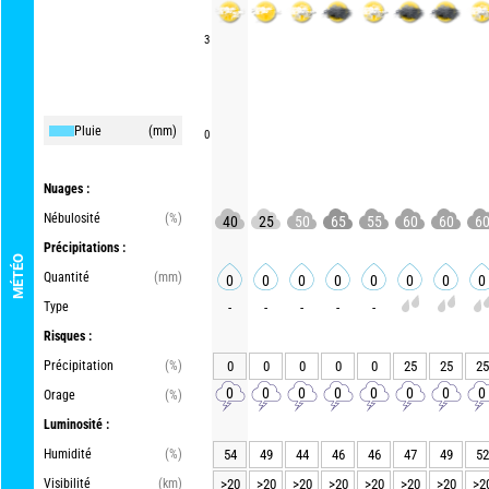
3
Pluie
(mm)
0
Nuages :
Nébulosité
(%)
40
25
50
65
55
60
60
6
Précipitations :
MÉTÉO
Quantité
(mm)
0
0
0
0
0
0
0
0
Type
-
-
-
-
-
Risques :
Précipitation
(%)
0
0
0
0
0
25
25
25
0
0
0
0
0
0
0
0
Orage
(%)
Luminosité :
Humidité
(%)
54
49
44
46
46
47
49
52
Visibilité
(km)
>20
>20
>20
>20
>20
>20
>20
>2