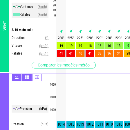
30
20
Vent moy
(km/h)
10
Rafales
(km/h)
0
VENT
A 10 m du sol :
Direction
230
°
225
°
225
°
220
°
220
°
220
°
220
°
205
(°)
Vitesse
19
19
19
18
16
16
13
9
(km/h)
41
41
40
41
38
36
34
28
Rafales
(km/h)
Comparer les modèles météo
1020
1010
Pression
(hPa)
1000
1014
1013
1013
1012
1011
1010
1010
100
Pression
(hPa)