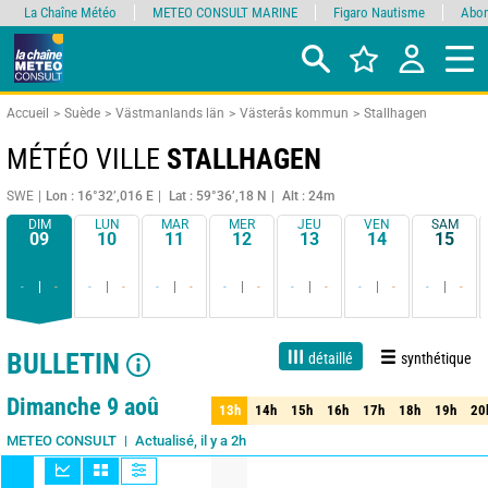
La Chaîne Météo
METEO CONSULT MARINE
Figaro Nautisme
Abon
Accueil
Suède
Västmanlands län
Västerås kommun
Stallhagen
MÉTÉO VILLE
STALLHAGEN
SWE
Lon : 16°32’,016 E
Lat : 59°36’,18 N
Alt : 24m
DIM
LUN
MAR
MER
JEU
VEN
SAM
09
10
11
12
13
14
15
-
-
-
-
-
-
-
-
-
-
-
-
-
-
BULLETIN
détaillé
synthétique
1 jour
3 jours
7 jours
15 jours
90%
Fiabilité
Dimanche 9 aoû
13h
14h
15h
16h
17h
18h
19h
20
13h
14h
15h
16h
17h
18h
19h
20
Actualisé, il y a 2h
METEO CONSULT