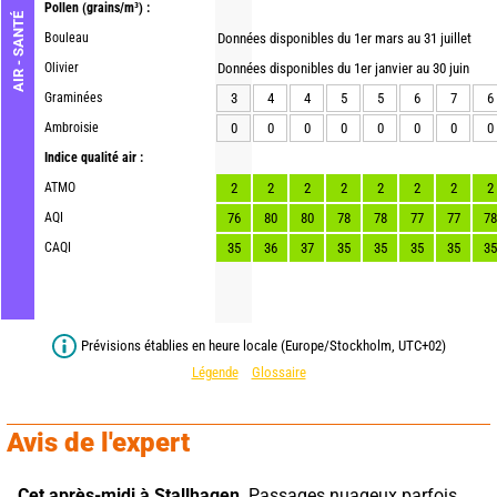
Pollen
(grains/m³) :
AIR - SANTÉ
Bouleau
Données disponibles du 1er mars au 31 juillet
Olivier
Données disponibles du 1er janvier au 30 juin
Graminées
3
4
4
5
5
6
7
6
Ambroisie
0
0
0
0
0
0
0
0
Indice qualité air :
ATMO
2
2
2
2
2
2
2
2
AQI
76
80
80
78
78
77
77
78
CAQI
35
36
37
35
35
35
35
35
Prévisions établies en heure locale (Europe/Stockholm, UTC+02)
Légende
Glossaire
Avis de l'expert
Cet après-midi à Stallhagen,
 Passages nuageux parfois 