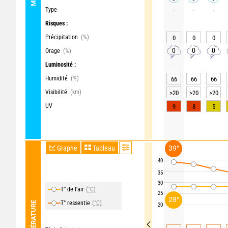
Type
-
-
-
Risques :
Précipitation
(%)
0
0
0
0
0
0
Orage
(%)
Luminosité :
Humidité
(%)
66
66
66
Visibilité
(km)
>20
>20
>20
UV
9
8
5
Graphe
Tableau
39°
40
35
30
T° de l'air
(°C)
25
28°
T° ressentie
(°C)
TEMPÉRATURE
20