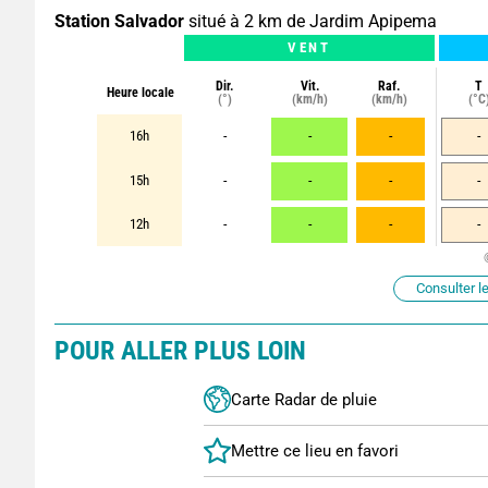
Station Salvador
situé à 2 km de Jardim Apipema
VENT
Dir.
Vit.
Raf.
T
Heure locale
(°)
(km/h)
(km/h)
(°C
16h
-
-
-
-
15h
-
-
-
-
12h
-
-
-
-
Consulter le
POUR ALLER PLUS LOIN
Carte Radar de pluie