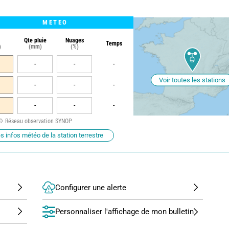
METEO
Qte pluie
Nuages
Temps
)
(mm)
(%)
-
-
-
Voir toutes les stations
-
-
-
-
-
-
Réseau observation SYNOP
s infos météo de la station terrestre
Configurer une alerte
Personnaliser l'affichage de mon bulletin