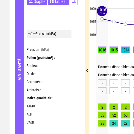
Graphe
Tableau
1020
1016
hPa
1015
Pression
(hPa)
1010
Pression
(hPa)
1016
1015
1014
Pollen
(grains/m³) :
AIR - SANTÉ
Bouleau
Données disponibles du 
Olivier
Données disponibles du 
Graminées
-
-
-
Ambroisie
-
-
-
Indice qualité air :
ATMO
2
2
2
AQI
55
52
50
CAQI
25
24
23