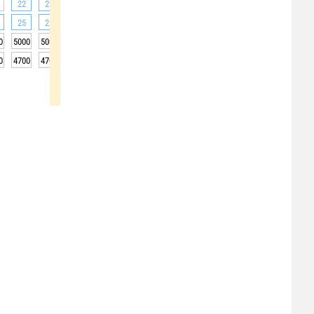
22
22
22
22
23
25
26
27
28
25
25
25
25
26
29
33
36
39
0
5000
5000
5000
5050
5050
5100
5100
5100
5150
0
4700
4700
4700
4750
4750
4800
4800
4800
4850