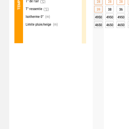
T° de l'air
(°C)
28
28
28
T° ressentie
(°C)
39
38
36
Isotherme 0°
(m)
4950
4950
4950
Limite pluie/neige
(m)
4650
4650
4650