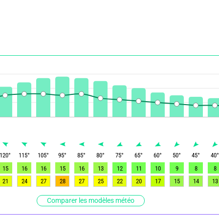
120
°
115
°
105
°
95
°
85
°
80
°
75
°
65
°
60
°
50
°
45
°
40
15
16
16
15
16
13
12
11
10
9
8
8
21
24
27
28
27
25
22
20
17
15
14
13
Comparer les modèles météo