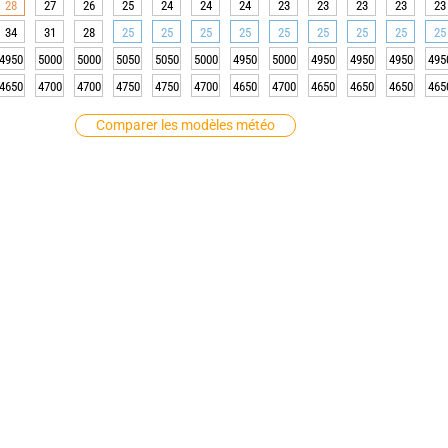
28
27
26
25
24
24
24
23
23
23
23
23
34
31
28
25
25
25
25
25
25
25
25
25
4950
5000
5000
5050
5050
5000
4950
5000
4950
4950
4950
495
4650
4700
4700
4750
4750
4700
4650
4700
4650
4650
4650
465
Comparer les modèles météo