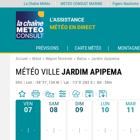
La Chaîne Météo
METEO CONSULT MARINE
Figaro Nautisme
L'ASSISTANCE
MÉTÉO EN DIRECT
PRÉVISIONS
CARTE MÉTÉO
MONTAGNE
Accueil
Brésil
Région Nord-est
Bahia
Jardim Apipema
MÉTÉO VILLE
JARDIM APIPEMA
BRA
Lon : -38°31’,134 W
Lat : -13°0’,282 S
Alt : 39m
VEN
SAM
DIM
LUN
MAR
07
08
09
10
11
-
-
-
-
-
-
-
-
-
-