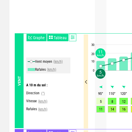
Graphe
Tableau
30
11
20
km/h
Vent moyen
(km/h)
10
Rafales
(km/h)
0
5
km/h
VENT
A 10 m du sol :
Direction
(°)
95
°
110
°
120
°
Vitesse
(km/h)
5
8
12
Rafales
11
14
16
(km/h)