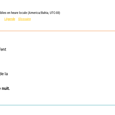
ablies en heure locale (America/Bahia, UTC-03)
Légende
Glossaire
ent 
e la 
 nuit.