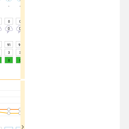
-
-
-
-
-
-
-
-
-
0
0
0
0
0
0
0
0
0
0
0
0
0
0
0
0
0
0
91
91
90
89
87
83
79
75
72
3
3
3
4
5
10
15
>20
>20
0
0
0
0
0
2
5
7
9