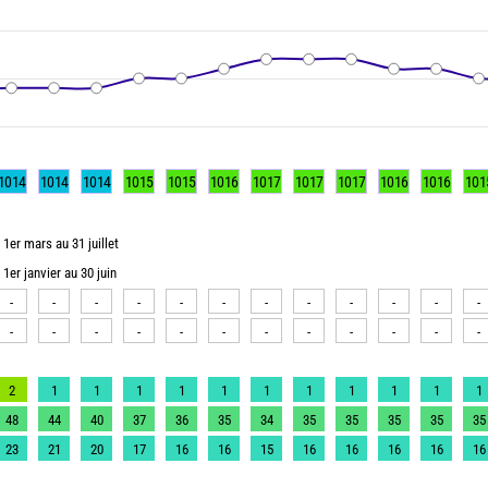
1014
1014
1014
1015
1015
1016
1017
1017
1017
1016
1016
101
1er mars au 31 juillet
1er janvier au 30 juin
-
-
-
-
-
-
-
-
-
-
-
-
-
-
-
-
-
-
-
-
-
-
-
-
2
1
1
1
1
1
1
1
1
1
1
1
48
44
40
37
36
35
34
35
35
35
35
35
23
21
20
17
16
16
15
16
16
16
16
16