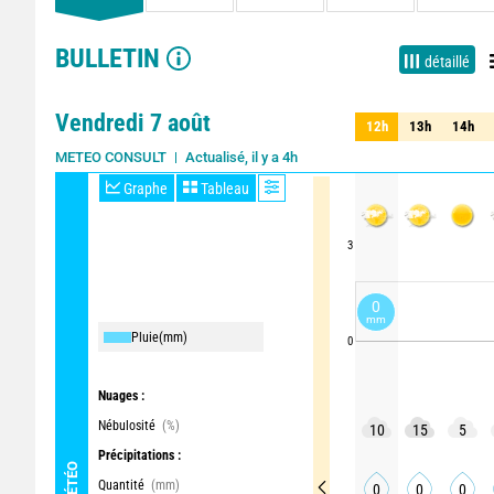
BULLETIN
détaillé
Vendredi 7 août
12h
13h
14h
12h
13h
14h
Actualisé, il y a 4h
METEO CONSULT
Graphe
Tableau
3
0
mm
Pluie
(mm)
0
Nuages :
Nébulosité
(%)
10
15
5
Précipitations :
MÉTÉO
Quantité
(mm)
0
0
0