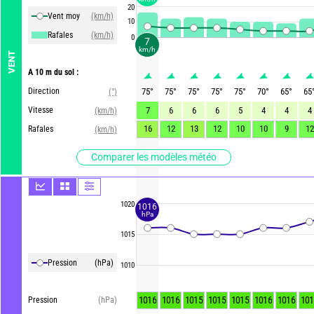
20
Vent moy
(km/h)
10
Rafales
(km/h)
0
7
km/h
VENT
A 10 m du sol :
Direction
75
°
75
°
75
°
75
°
75
°
70
°
65
°
65
(°)
Vitesse
7
6
6
6
5
4
4
4
(km/h)
16
12
13
12
10
10
9
12
Rafales
(km/h)
Comparer les modèles météo
1020
1016
hPa
1015
Pression
(hPa)
1010
1016
1016
1015
1015
1015
1016
1016
101
Pression
(hPa)