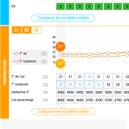
UV
0
0
0
0
0
0
0
0
Comparer les modèles météo
40
35
23°
30
25
T° air
(°C)
20
T° ressentie
(°C)
TEMPÉRATURE
15
21°
T° de l'air
21
21
21
20
21
21
21
22
(°C)
T° ressentie
23
23
23
23
23
24
24
25
(°C)
Isotherme 0°
(m)
4950
4950
4950
5000
5000
5000
5050
505
Lim pluie/neige
(m)
4650
4650
4650
4700
4700
4700
4750
475
Comparer les modèles météo