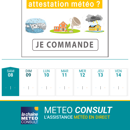
SAM
DIM
LUN
MAR
MER
JEU
VEN
08
09
10
11
12
13
14
-
-
-
-
-
-
-
-
-
-
-
-
-
-
METEO
CONSULT
L'ASSISTANCE
MÉTÉO EN DIRECT