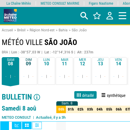
La Chaîne Météo
METEO CONSULT MARINE
Figaro Nautisme
Abon
Accueil
Brésil
Région Nord-est
Bahia
São João
MÉTÉO VILLE
SÃO JOÃO
BRA
Lon : -38°57’,03 W
Lat : -12°14’,316 S
Alt : 237m
SAM
DIM
LUN
MAR
MER
JEU
VEN
08
09
10
11
12
13
14
-
-
-
-
-
-
-
-
-
-
-
-
-
-
BULLETIN
détaillé
synthétique
Sam. 8
Sam. 8
1 jour
3 jours
7 jours
15 jours
85%
Fiabilité
Samedi 8 aoû
00h
01h
02h
03h
04h
05h
06h
07
00h
01h
02h
03h
04h
05h
06h
07
Actualisé, il y a 3h
METEO CONSULT