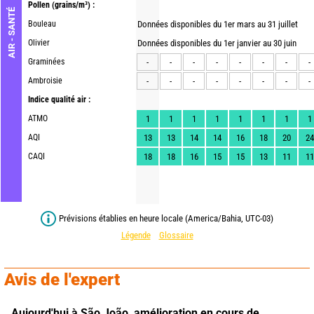
Pollen
(grains/m³) :
AIR - SANTÉ
Bouleau
Données disponibles du 1er mars au 31 juillet
Olivier
Données disponibles du 1er janvier au 30 juin
Graminées
-
-
-
-
-
-
-
-
Ambroisie
-
-
-
-
-
-
-
-
Indice qualité air :
ATMO
1
1
1
1
1
1
1
1
AQI
13
13
14
14
16
18
20
24
CAQI
18
18
16
15
15
13
11
11
Prévisions établies en heure locale (America/Bahia, UTC-03)
Légende
Glossaire
Avis de l'expert
Aujourd'hui à São João,
amélioration en cours de 