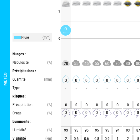
3
0
mm
Pluie
(mm)
0
Nuages :
Nébulosité
(%)
20
55
45
55
60
70
80
8
Précipitations :
MÉTÉO
Quantité
(mm)
0
0
0
0
0
0
0
0
Type
-
-
-
-
-
-
-
-
Risques :
Précipitation
(%)
0
0
0
0
0
0
0
0
0
0
0
0
0
0
0
0
Orage
(%)
Luminosité :
Humidité
(%)
93
95
95
95
95
94
93
87
Visibilité
(km)
2
0.6
0.6
0.8
0.9
1
2
5