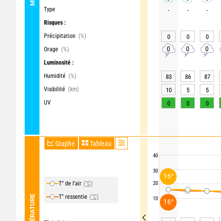
Type
-
-
-
Risques :
Précipitation
(%)
0
0
0
0
0
0
Orage
(%)
Luminosité :
Humidité
(%)
83
86
87
Visibilité
(km)
10
5
5
UV
0
0
0
Graphe
Tableau
40
30
16°
T° de l'air
(°C)
20
T° ressentie
(°C)
TEMPÉRATURE
10
16°