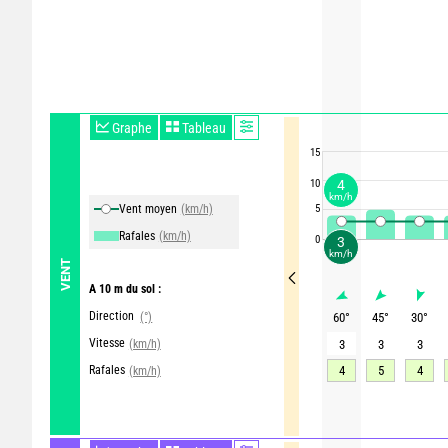
Graphe
Tableau
15
4
10
km/h
Vent moyen
(km/h)
5
Rafales
(km/h)
0
3
km/h
VENT
A 10 m du sol :
Direction
(°)
60
°
45
°
30
°
Vitesse
(km/h)
3
3
3
Rafales
4
5
4
(km/h)