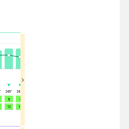
°
245
°
245
°
245
°
245
°
245
°
250
°
310
°
5
°
40
°
8
7
7
7
6
4
2
2
3
12
12
12
11
11
8
6
4
-