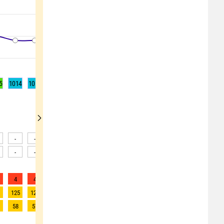
5
1014
1014
1014
1013
1013
1013
1013
1014
1014
-
-
-
-
-
-
-
-
-
-
-
-
-
-
-
-
-
-
4
4
4
4
4
4
4
5
5
1
125
128
131
100
93
101
120
140
152
58
57
57
56
57
61
70
76
79