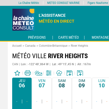
La Chaîne Météo
METEO CONSULT MARINE
Figaro Nautisme
L'ASSISTANCE
MÉTÉO EN DIRECT
PRÉVISIONS
CARTE MÉTÉO
MONTAGNE
Accueil
Canada
Colombie-Britannique
River Heights
MÉTÉO VILLE
RIVER HEIGHTS
CAN
Lon : -122°48’,864 W
Lat : 49°15’,45 N
Alt : 167m
JEU
VEN
SAM
DIM
LUN
06
07
08
09
10
-
-
-
-
-
-
-
-
-
-