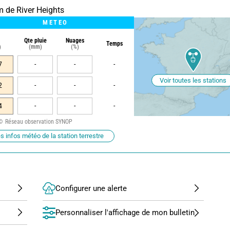
m de River Heights
METEO
Qte pluie
Nuages
Temps
)
(mm)
(%)
7
-
-
-
Voir toutes les stations
2
-
-
-
4
-
-
-
Réseau observation SYNOP
s infos météo de la station terrestre
Configurer une alerte
Personnaliser l'affichage de mon bulletin