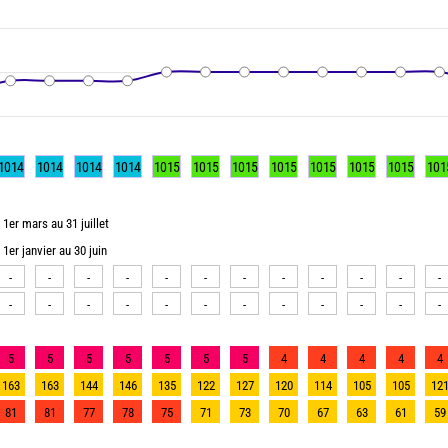
1014
1014
1014
1014
1015
1015
1015
1015
1015
1015
1015
101
1er mars au 31 juillet
1er janvier au 30 juin
-
-
-
-
-
-
-
-
-
-
-
-
-
-
-
-
-
-
-
-
-
-
-
-
5
5
5
5
5
5
5
4
4
4
4
4
163
163
144
146
135
122
127
120
114
105
105
12
81
81
77
78
75
71
73
70
67
63
61
59