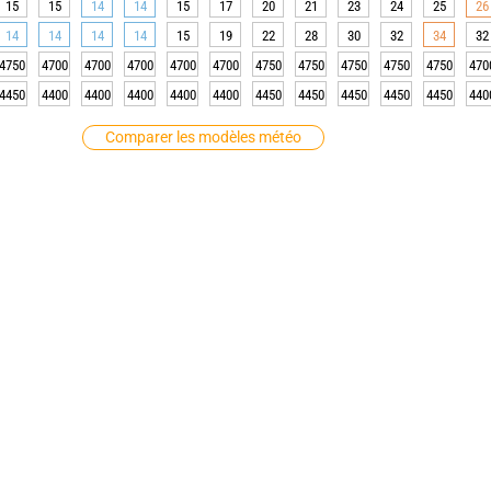
15
15
14
14
15
17
20
21
23
24
25
26
14
14
14
14
15
19
22
28
30
32
34
32
4750
4700
4700
4700
4700
4700
4750
4750
4750
4750
4750
470
4450
4400
4400
4400
4400
4400
4450
4450
4450
4450
4450
440
Comparer les modèles météo