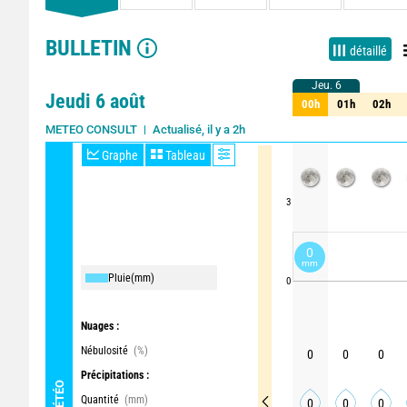
BULLETIN
détaillé
Jeu. 6
Jeu. 6
Jeudi 6 août
00h
01h
02h
00h
01h
02h
Actualisé, il y a 2h
METEO CONSULT
Graphe
Tableau
3
0
mm
Pluie
(mm)
0
Nuages :
Nébulosité
(%)
0
0
0
Précipitations :
MÉTÉO
Quantité
(mm)
0
0
0