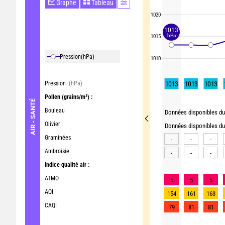
Graphe
Tableau
1020
1013
hPa
1015
Pression
(hPa)
1010
Pression
(hPa)
1013
1013
1013
Pollen
(grains/m³) :
AIR - SANTÉ
Bouleau
Données disponibles du 
Olivier
Données disponibles du 
Graminées
-
-
-
Ambroisie
-
-
-
Indice qualité air :
ATMO
5
5
5
AQI
154
161
163
CAQI
79
81
81