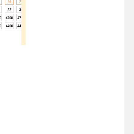
26
26
26
26
25
22
20
18
17
32
32
31
29
29
25
19
18
17
0
4700
4750
4750
4750
4750
4750
4700
4700
4700
0
4400
4450
4450
4450
4450
4450
4400
4400
4400