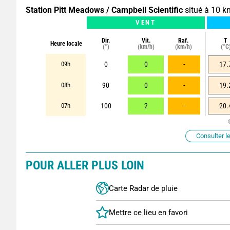
Station Pitt Meadows / Campbell Scientific
situé à 10 k
VENT
Dir.
Vit.
Raf.
T
Heure locale
(°)
(km/h)
(km/h)
(°C
09h
0
0
-
17.
08h
90
0
-
19.
07h
100
2
-
20.
Consulter le
POUR ALLER PLUS LOIN
Carte Radar de pluie