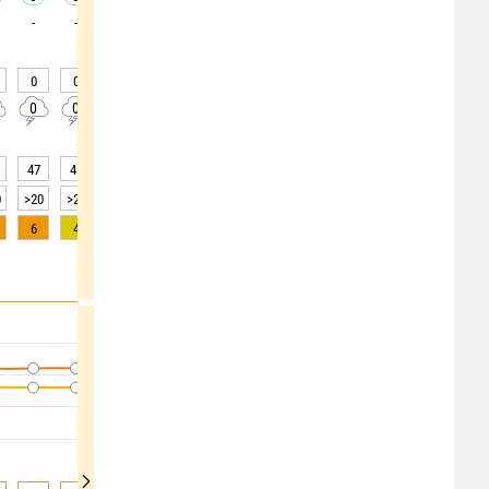
-
-
-
-
-
-
-
-
-
0
0
0
0
0
0
0
0
0
0
0
0
0
0
0
0
0
0
47
45
45
47
52
59
66
72
77
0
>20
>20
>20
>20
>20
>20
>20
>20
>20
6
4
2
1
0
0
0
0
0