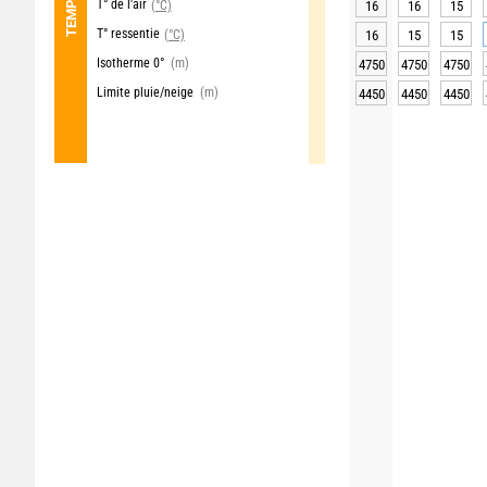
T° de l'air
(°C)
16
16
15
T° ressentie
(°C)
16
15
15
Isotherme 0°
(m)
4750
4750
4750
Limite pluie/neige
(m)
4450
4450
4450