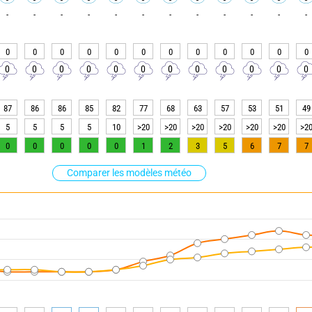
-
-
-
-
-
-
-
-
-
-
-
-
0
0
0
0
0
0
0
0
0
0
0
0
0
0
0
0
0
0
0
0
0
0
0
0
87
86
86
85
82
77
68
63
57
53
51
49
5
5
5
5
10
>20
>20
>20
>20
>20
>20
>2
0
0
0
0
0
1
2
3
5
6
7
7
Comparer les modèles météo