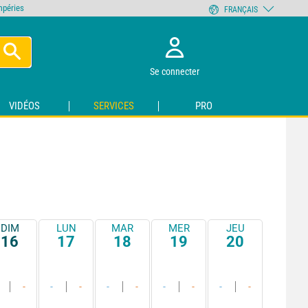
empéries
FRANÇAIS
Se connecter
VIDÉOS
SERVICES
PRO
DIM
LUN
MAR
MER
JEU
16
17
18
19
20
-
-
-
-
-
-
-
-
-