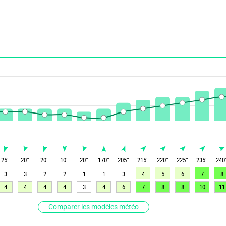
25
°
20
°
20
°
10
°
20
°
170
°
205
°
215
°
220
°
225
°
235
°
240
3
3
2
2
1
1
3
4
5
6
7
8
4
4
4
4
3
4
6
7
8
8
10
11
Comparer les modèles météo