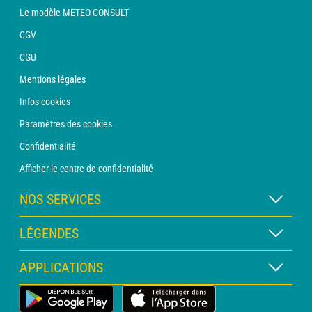
Le modèle METEO CONSULT
CGV
CGU
Mentions légales
Infos cookies
Paramètres des cookies
Confidentialité
Afficher le centre de confidentialité
NOS SERVICES
Abonnement METEO Xpert
LÉGENDES
Abonnement METEO PRO
Légende des cartes
APPLICATIONS
Consultation avec un prévisionniste
Légende des pictogrammes
Bulletin PRO
Application Météo Terrestre
Glossaire