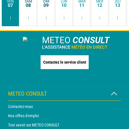
VEN
SAM
DIM
LUN
MAR
MER
JEU
07
08
09
10
11
12
13
-
-
-
-
-
-
-
-
-
-
-
-
-
-
METEO
CONSULT
L'ASSISTANCE
MÉTÉO EN DIRECT
Contactez le service client
METEO CONSULT
Contactez-nous
Nos offres d'emploi
Tout savoir sur METEO CONSULT