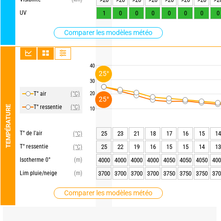
UV
1
0
0
0
0
0
0
0
Comparer les modèles météo
40
25°
30
T° air
(°C)
20
25°
T° ressentie
(°C)
TEMPÉRATURE
10
T° de l'air
25
23
21
18
17
16
15
14
(°C)
T° ressentie
25
22
19
16
15
15
14
13
(°C)
Isotherme 0°
(m)
4000
4000
4000
4000
4050
4050
4050
400
Lim pluie/neige
(m)
3700
3700
3700
3700
3750
3750
3750
370
Comparer les modèles météo