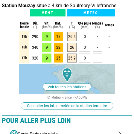
Station Mouzay
situé à 4 km de Saulmory-Villefranche
VENT
METEO
Heure
Dir.
Vit.
Raf.
T
Qte pluie
Nuages
Temps
locale
(°)
(km/h)
(km/h)
(°C)
(mm)
(%)
19h
290
9
17
26.4
0
-
-
18h
340
9
22
26
0
-
-
17h
320
9
25
25.9
0
-
-
Voir toutes les stations
Météo France - RADOME
Consulter les infos météo de la station terrestre
POUR ALLER PLUS LOIN
Carte Radar de pluie