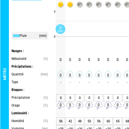
3
0
mm
Pluie
(mm)
0
Nuages :
Nébulosité
(%)
0
0
0
0
0
0
0
0
Précipitations :
MÉTÉO
Quantité
(mm)
0
0
0
0
0
0
0
0
Type
-
-
-
-
-
-
-
-
Risques :
Précipitation
(%)
0
0
0
0
0
0
0
0
0
0
0
0
0
0
0
0
Orage
(%)
Luminosité :
Humidité
(%)
36
42
48
53
56
60
65
68
Visibilité
(km)
>20
>20
>20
>20
>20
>20
>20
>2