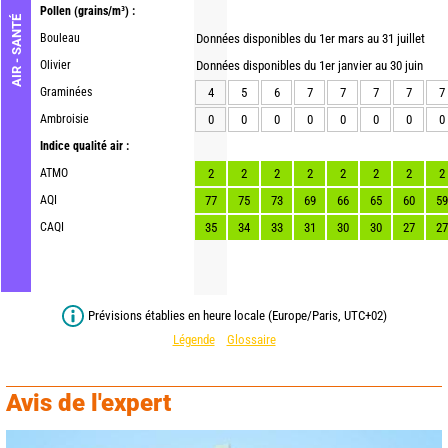
Pollen
(grains/m³) :
AIR - SANTÉ
Bouleau
Données disponibles du 1er mars au 31 juillet
Olivier
Données disponibles du 1er janvier au 30 juin
Graminées
4
5
6
7
7
7
7
7
Ambroisie
0
0
0
0
0
0
0
0
Indice qualité air :
ATMO
2
2
2
2
2
2
2
2
AQI
77
75
73
69
66
65
60
59
CAQI
35
34
33
31
30
30
27
27
Prévisions établies en heure locale (Europe/Paris, UTC+02)
Légende
Glossaire
Avis de l'expert