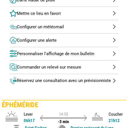
Configurer un météomail
Configurer une alerte
Personnaliser l'affichage de mon bulletin
Commander un relevé sur mesure
Réservez une consultation avec un prévisionniste
ÉPHÉMÉRIDE
Lever
14:55
Coucher
06h17
21h12
-3 min
Saint Gaétan
Dernier croissant de Lune