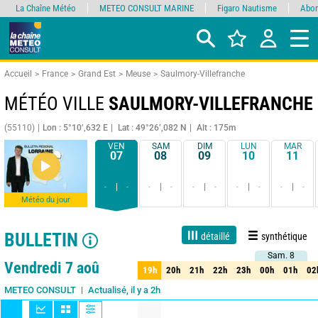
La Chaîne Météo
METEO CONSULT MARINE
Figaro Nautisme
Abon
Accueil
France
Grand Est
Meuse
Saulmory-Villefranche
MÉTÉO VILLE
SAULMORY-VILLEFRANCHE
(55110)
Lon : 5°10’,632 E
Lat : 49°26’,082 N
Alt : 175m
VEN
SAM
DIM
LUN
MAR
07
08
09
10
11
-
-
-
-
-
-
-
-
-
-
Météo du jour
BULLETIN
détaillé
synthétique
Sam. 8
Sam. 8
Live
1 jour
3 jours
7 jours
15 jours
90%
Fiabilité
Vendredi 7 aoû
19h
20h
21h
22h
23h
00h
01h
02
19h
20h
21h
22h
23h
00h
01h
02
Actualisé, il y a 2h
METEO CONSULT