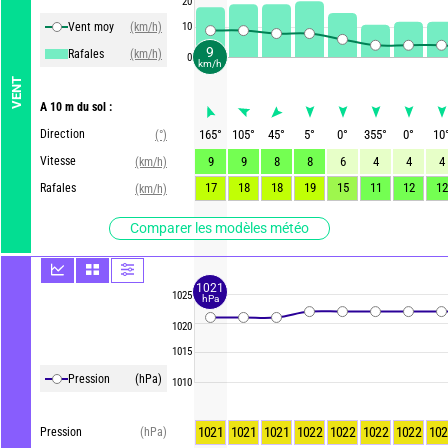
20
Vent moy
(km/h)
10
9
Rafales
(km/h)
0
km/h
VENT
A 10 m du sol :
Direction
165
°
105
°
45
°
5
°
0
°
355
°
0
°
10
(°)
Vitesse
9
9
8
8
6
4
4
4
(km/h)
17
18
18
19
15
11
12
12
Rafales
(km/h)
Comparer les modèles météo
1021
1025
hPa
1020
1015
Pression
(hPa)
1010
1021
1021
1021
1022
1022
1022
1022
102
Pression
(hPa)