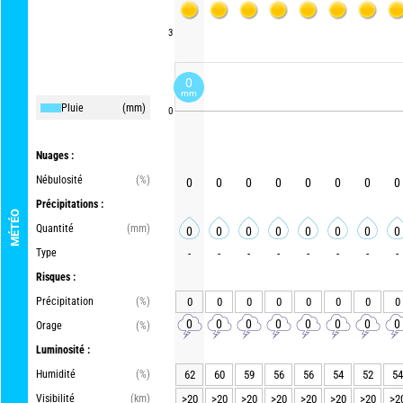
3
0
mm
Pluie
(mm)
0
Nuages :
Nébulosité
(%)
0
0
0
0
0
0
0
0
Précipitations :
MÉTÉO
Quantité
(mm)
0
0
0
0
0
0
0
0
Type
-
-
-
-
-
-
-
-
Risques :
Précipitation
(%)
0
0
0
0
0
0
0
0
0
0
0
0
0
0
0
0
Orage
(%)
Luminosité :
Humidité
(%)
62
60
59
56
56
54
52
54
Visibilité
(km)
>20
>20
>20
>20
>20
>20
>20
>2