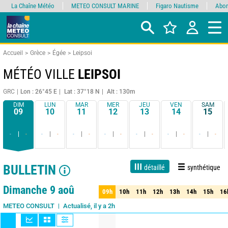
La Chaîne Météo
METEO CONSULT MARINE
Figaro Nautisme
Abon
Accueil
Grèce
Égée
Leipsoi
MÉTÉO VILLE
LEIPSOI
GRC
Lon : 26°45 E
Lat : 37°18 N
Alt : 130m
DIM
LUN
MAR
MER
JEU
VEN
SAM
09
10
11
12
13
14
15
-
-
-
-
-
-
-
-
-
-
-
-
-
-
BULLETIN
détaillé
synthétique
1 jour
3 jours
7 jours
15 jours
90%
Fiabilité
Dimanche 9 aoû
09h
10h
11h
12h
13h
14h
15h
16
09h
10h
11h
12h
13h
14h
15h
16
Actualisé, il y a 2h
METEO CONSULT