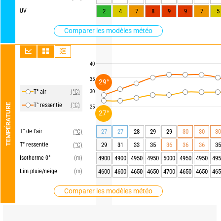
UV
2
4
7
8
9
9
7
5
Comparer les modèles météo
40
35
29°
T° air
(°C)
30
T° ressentie
(°C)
TEMPÉRATURE
25
27°
T° de l'air
27
27
28
29
29
30
30
30
(°C)
T° ressentie
29
31
33
35
36
36
36
35
(°C)
Isotherme 0°
(m)
4900
4900
4950
4950
5000
4950
4950
495
Lim pluie/neige
(m)
4600
4600
4650
4650
4700
4650
4650
465
Comparer les modèles météo