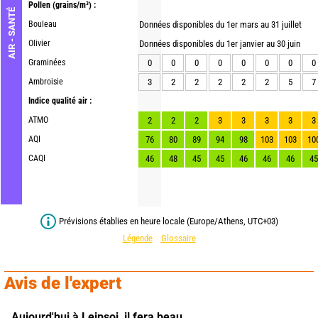
Pollen
(grains/m³) :
AIR - SANTÉ
Bouleau
Données disponibles du 1er mars au 31 juillet
Olivier
Données disponibles du 1er janvier au 30 juin
Graminées
0
0
0
0
0
0
0
0
Ambroisie
3
2
2
2
2
2
5
7
Indice qualité air :
ATMO
2
2
2
3
3
3
3
3
AQI
76
80
89
94
98
103
103
10
CAQI
46
48
45
45
46
46
46
45
Prévisions établies en heure locale (Europe/Athens, UTC+03)
Légende
Glossaire
Avis de l'expert
Aujourd'hui à Leipsoi,
il fera beau.