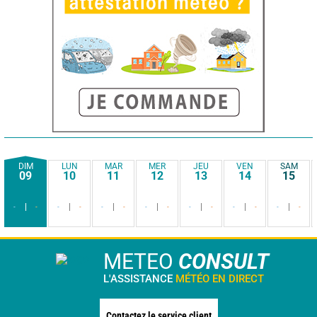
DIM
LUN
MAR
MER
JEU
VEN
SAM
09
10
11
12
13
14
15
-
-
-
-
-
-
-
-
-
-
-
-
-
-
METEO
CONSULT
L'ASSISTANCE
MÉTÉO EN DIRECT
Contactez le service client