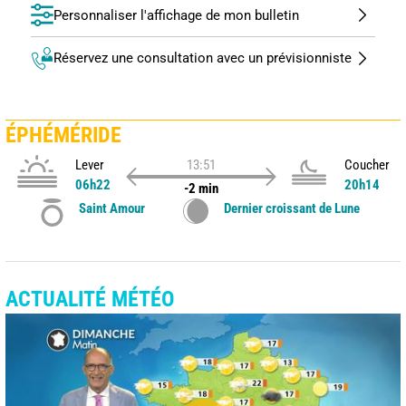
Personnaliser l'affichage de mon bulletin
Réservez une consultation avec un prévisionniste
ÉPHÉMÉRIDE
Lever
13:51
Coucher
06h22
20h14
-2 min
Saint Amour
Dernier croissant de Lune
ACTUALITÉ MÉTÉO