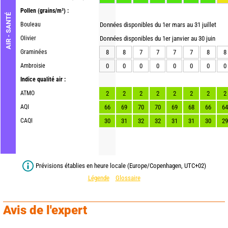
Pollen
(grains/m³) :
AIR - SANTÉ
Bouleau
Données disponibles du 1er mars au 31 juillet
Olivier
Données disponibles du 1er janvier au 30 juin
Graminées
8
8
7
7
7
7
8
8
Ambroisie
0
0
0
0
0
0
0
0
Indice qualité air :
ATMO
2
2
2
2
2
2
2
2
AQI
66
69
70
70
69
68
66
64
CAQI
30
31
32
32
31
31
30
29
Prévisions établies en heure locale (Europe/Copenhagen, UTC+02)
Légende
Glossaire
Avis de l'expert