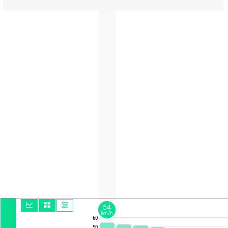
54
km/h
60
50