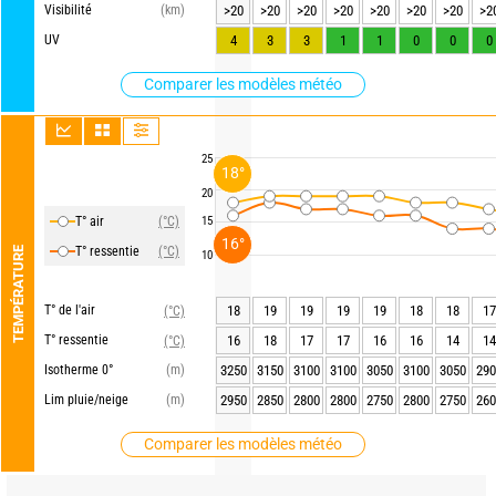
Visibilité
(km)
>20
>20
>20
>20
>20
>20
>20
>2
UV
4
3
3
1
1
0
0
0
Comparer les modèles météo
25
18°
20
T° air
(°C)
15
16°
T° ressentie
(°C)
TEMPÉRATURE
10
T° de l'air
18
19
19
19
19
18
18
17
(°C)
T° ressentie
16
18
17
17
16
16
14
14
(°C)
Isotherme 0°
(m)
3250
3150
3100
3100
3050
3100
3050
290
Lim pluie/neige
(m)
2950
2850
2800
2800
2750
2800
2750
260
Comparer les modèles météo