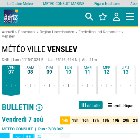
La Chaîne Météo
METEO CONSULT MARINE
Figaro Nautisme
Abon
Accueil
Danemark
Region Hovedstaden
Frederikssund Kommune
Venslev
MÉTÉO VILLE
VENSLEV
DNK
Lon : 11°54’,324 E
Lat : 55°46’,614 N
Alt : 41m
VEN
SAM
DIM
LUN
MAR
MER
JEU
07
08
09
10
11
12
13
-
-
-
-
-
-
-
-
-
-
-
-
-
-
BULLETIN
détaillé
synthétique
1 jour
3 jours
7 jours
15 jours
90%
Fiabilité
Vendredi 7 aoû
14h
15h
16h
17h
18h
19h
20h
21
14h
15h
16h
17h
18h
19h
20h
21
Run : 7/08 06Z
METEO CONSULT