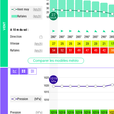
40
30
Vent moy
(km/h)
20
27
Rafales
(km/h)
10
km/h
VENT
A 10 m du sol :
Direction
280
°
280
°
280
°
285
°
290
°
285
°
290
°
285
(°)
Vitesse
27
25
25
24
23
23
21
17
(km/h)
54
52
51
49
47
45
42
38
Rafales
(km/h)
Comparer les modèles météo
1025
1019
hPa
1020
1015
Pression
(hPa)
1010
1019
1019
1019
1019
1019
1019
1019
102
Pression
(hPa)