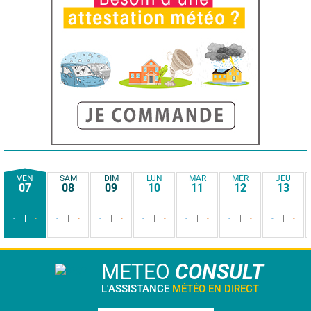
VEN
SAM
DIM
LUN
MAR
MER
JEU
07
08
09
10
11
12
13
-
-
-
-
-
-
-
-
-
-
-
-
-
-
METEO
CONSULT
L'ASSISTANCE
MÉTÉO EN DIRECT