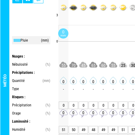
3
0
mm
Pluie
(mm)
0
Nuages :
Nébulosité
(%)
55
70
45
65
60
55
25
3
Précipitations :
MÉTÉO
Quantité
(mm)
0
0
0
0
0
0
0
0
Type
-
-
-
-
-
-
-
-
Risques :
Précipitation
(%)
0
0
0
0
0
0
0
0
0
0
0
0
0
0
0
0
Orage
(%)
Luminosité :
Humidité
(%)
51
50
49
48
49
49
51
57