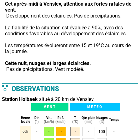
Cet après-midi à Venslev,
attention aux fortes rafales de 
vent.
 Développement des éclaircies. Pas de précipitations.
La fiabilité de la situation est évaluée à 90%, avec des 
conditions favorables au développement des éclaircies.
Les températures évolueront entre 15 et 19°C au cours de 
la journée.
Cette nuit,
nuages et larges éclaircies.
 Pas de précipitations. Vent modéré.
OBSERVATIONS
Station Holbaek
situé à 20 km de Venslev
VENT
METEO
Heure
Dir.
Vit.
Raf.
T
Qte pluie
Nuages
Temps
locale
(°)
(km/h)
(km/h)
(°C)
(mm)
(%)
00h
-
-
-
-
-
100
-