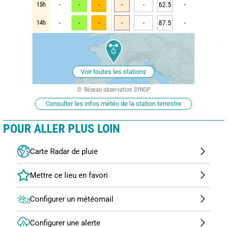
15h
-
-
-
-
-
62.5
-
14h
-
-
-
-
-
87.5
-
Voir toutes les stations
Réseau observation SYNOP
Consulter les infos météo de la station terrestre
POUR ALLER PLUS LOIN
Carte Radar de pluie
Configurer un météomail
Configurer une alerte