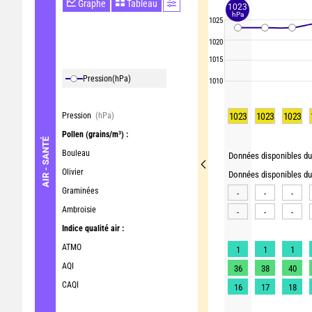
Graphe
Tableau
1023
hPa
1025
1020
1015
Pression
(hPa)
1010
Pression
(hPa)
1023
1023
1023
Pollen
(grains/m³) :
AIR - SANTÉ
Bouleau
Données disponibles du 
Olivier
Données disponibles du 
Graminées
-
-
-
Ambroisie
-
-
-
Indice qualité air :
ATMO
1
1
1
AQI
36
38
40
CAQI
16
17
18