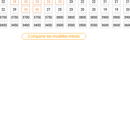
22
24
24
24
24
24
23
22
22
21
21
21
22
29
30
30
27
25
23
20
20
19
19
20
3750
3750
3700
3750
3750
3800
3800
3800
3850
3900
3900
390
3450
3450
3400
3450
3450
3500
3500
3500
3550
3600
3600
360
Comparer les modèles météo