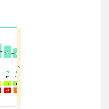
°
85
°
55
°
80
°
30
°
80
°
60
°
85
°
80
°
355
°
18
13
8
10
11
12
17
13
5
41
32
19
17
21
26
31
33
27