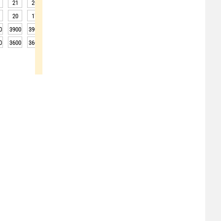
21
20
19
19
19
19
20
19
19
20
17
18
17
17
17
16
17
18
0
3900
3900
3900
3850
3800
3800
3800
3900
3850
0
3600
3600
3600
3550
3500
3500
3500
3600
3550