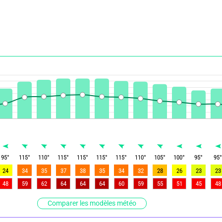
95
°
115
°
110
°
115
°
115
°
115
°
115
°
110
°
105
°
100
°
95
°
95
24
34
35
37
38
35
34
32
28
26
23
23
48
59
62
64
64
64
60
59
55
51
45
48
Comparer les modèles météo