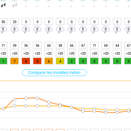
-
-
-
-
-
-
-
-
-
-
50
20
0
0
0
0
0
0
0
0
0
0
0
0
0
0
0
0
0
0
0
0
0
0
71
59
56
56
60
58
66
67
71
69
64
67
>20
>20
>20
>20
>20
>20
>20
>20
>20
>20
>20
>2
1
7
8
8
6
4
2
0
0
0
0
0
Comparer les modèles météo