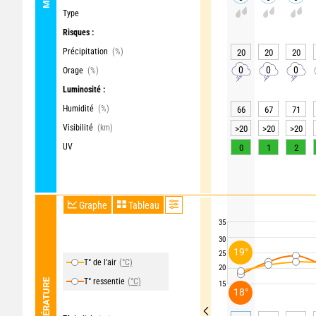
Type
Risques :
Précipitation
(%)
20
20
20
0
0
0
Orage
(%)
Luminosité :
Humidité
(%)
66
67
71
Visibilité
(km)
>20
>20
>20
UV
0
1
2
Graphe
Tableau
35
30
19°
25
T° de l'air
(°C)
20
T° ressentie
(°C)
TEMPÉRATURE
15
18°