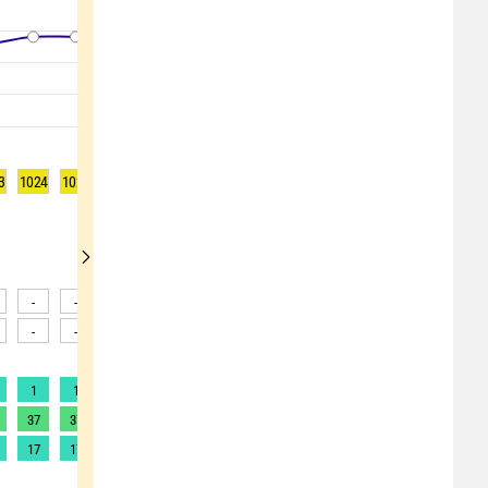
3
1024
1024
1024
1023
1023
1022
1022
1022
1022
-
-
-
-
-
-
-
-
-
-
-
-
-
-
-
-
-
-
1
1
1
1
1
1
1
1
1
37
37
36
36
36
36
36
37
37
17
17
16
16
16
16
16
17
17