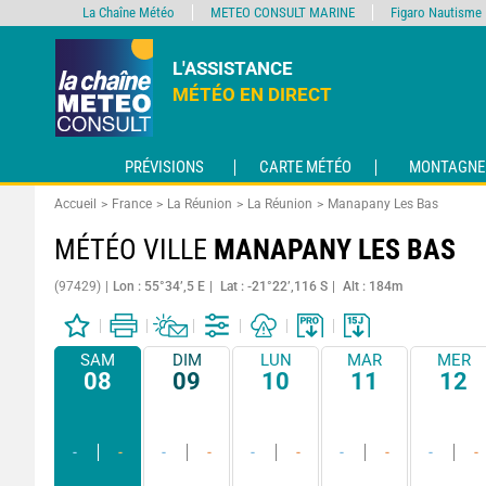
La Chaîne Météo
METEO CONSULT MARINE
Figaro Nautisme
L'ASSISTANCE
MÉTÉO EN DIRECT
PRÉVISIONS
CARTE MÉTÉO
MONTAGNE
Accueil
France
La Réunion
La Réunion
Manapany Les Bas
MÉTÉO VILLE
MANAPANY LES BAS
(97429)
Lon : 55°34’,5 E
Lat : -21°22’,116 S
Alt : 184m
SAM
DIM
LUN
MAR
MER
08
09
10
11
12
-
-
-
-
-
-
-
-
-
-