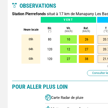
OBSERVATIONS
Station Pierrefonds
situé à 17 km de Manapany Les Ba
VENT
Dir.
Vit.
Raf.
T
Heure locale
(°)
(km/h)
(km/h)
(°C
05h
80
10
26
20.
04h
120
12
27
20.
03h
120
27
38
21.
Consulter le
POUR ALLER PLUS LOIN
Carte Radar de pluie