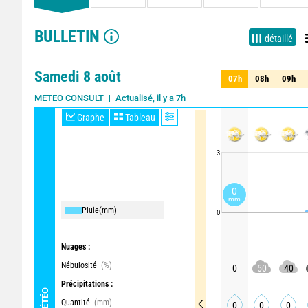
BULLETIN
détaillé
Samedi 8 août
07h
08h
09h
07h
08h
09h
Actualisé, il y a 7h
METEO CONSULT
Graphe
Tableau
3
0
mm
Pluie
(mm)
0
Nuages :
Nébulosité
(%)
0
50
40
Précipitations :
MÉTÉO
Quantité
(mm)
0
0
0