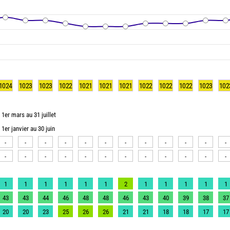
1024
1023
1023
1022
1021
1021
1021
1022
1022
1022
1023
102
1er mars au 31 juillet
1er janvier au 30 juin
-
-
-
-
-
-
-
-
-
-
-
-
-
-
-
-
-
-
-
-
-
-
-
-
1
1
1
1
1
1
2
1
1
1
1
1
43
43
44
46
48
48
46
43
40
39
38
37
20
20
23
25
26
26
21
21
18
18
17
17