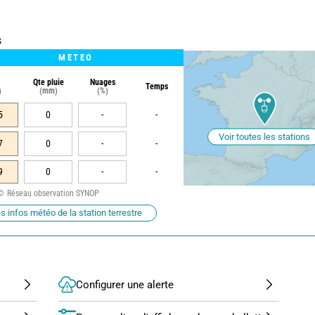
s
METEO
Qte pluie
Nuages
Temps
)
(mm)
(%)
5
0
-
-
Voir toutes les stations
7
0
-
-
9
0
-
-
Réseau observation SYNOP
s infos météo de la station terrestre
Configurer une alerte