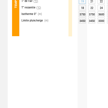
T° de l'air
(°C)
19
21
22
T° ressentie
(°C)
18
22
24
Isotherme 0°
(m)
3750
3750
3600
Limite pluie/neige
(m)
3450
3450
3300