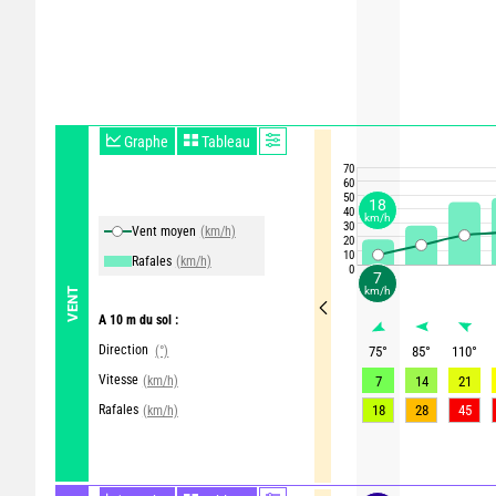
Graphe
Tableau
70
60
50
18
40
km/h
30
Vent moyen
(km/h)
20
10
Rafales
(km/h)
0
7
km/h
VENT
A 10 m du sol :
Direction
(°)
75
°
85
°
110
°
Vitesse
(km/h)
7
14
21
Rafales
18
28
45
(km/h)