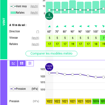
20
Vent moy
(km/h)
10
Rafales
(km/h)
0
5
km/h
VENT
A 10 m du sol :
Direction
65
°
70
°
80
°
90
°
90
°
100
°
105
°
125
(°)
Vitesse
5
5
5
6
5
5
5
7
(km/h)
17
17
17
19
17
17
18
19
Rafales
(km/h)
Comparer les modèles météo
1022
hPa
1025
1020
1015
Pression
(hPa)
1010
1022
1022
1021
1021
1021
1020
1019
101
Pression
(hPa)