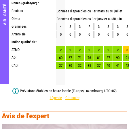
Pollen
(grains/m³) :
AIR - SANTÉ
Bouleau
Données disponibles du 1er mars au 31 juillet
Olivier
Données disponibles du 1er janvier au 30 juin
Graminées
4
3
3
2
3
3
3
3
Ambroisie
0
0
0
0
0
0
0
0
Indice qualité air :
ATMO
2
2
2
2
2
2
2
3
AQI
60
67
71
76
81
87
90
91
CAQI
27
30
32
35
37
40
41
42
Prévisions établies en heure locale (Europe/Luxembourg, UTC+02)
Légende
Glossaire
Avis de l'expert