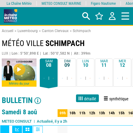
La Chaîne Météo
METEO CONSULT MARINE
Figaro Nautisme
Abon
Accueil
Luxembourg
Canton Clervaux
Schimpach
MÉTÉO VILLE
SCHIMPACH
LUX
Lon : 5°50’,898 E
Lat : 50°0’,582 N
Alt : 399m
SAM
DIM
LUN
MAR
MER
08
09
10
11
12
-
-
-
-
-
-
-
-
-
-
Météo du jour
BULLETIN
détaillé
synthétique
1 jour
3 jours
7 jours
15 jours
90%
Fiabilité
Samedi 8 aoû
09h
10h
11h
12h
13h
14h
15h
16
09h
10h
11h
12h
13h
14h
15h
16
Actualisé, il y a 2h
METEO CONSULT