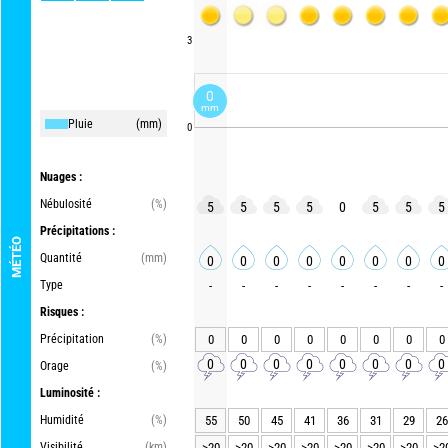
3
0
mm
Pluie
(mm)
0
Nuages :
Nébulosité
(%)
5
5
5
5
0
5
5
5
Précipitations :
MÉTÉO
Quantité
(mm)
0
0
0
0
0
0
0
0
Type
-
-
-
-
-
-
-
-
Risques :
Précipitation
(%)
0
0
0
0
0
0
0
0
0
0
0
0
0
0
0
0
Orage
(%)
Luminosité :
Humidité
(%)
55
50
45
41
36
31
29
26
Visibilité
(km)
>20
>20
>20
>20
>20
>20
>20
>2