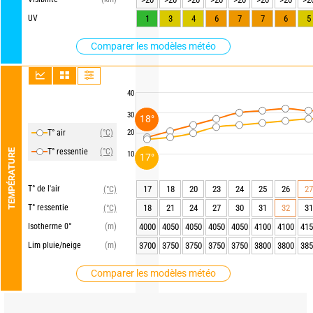
UV
1
3
4
6
7
7
6
5
Comparer les modèles météo
40
30
18°
T° air
(°C)
20
T° ressentie
(°C)
TEMPÉRATURE
10
17°
T° de l'air
17
18
20
23
24
25
26
27
(°C)
T° ressentie
18
21
24
27
30
31
32
31
(°C)
Isotherme 0°
(m)
4000
4050
4050
4050
4050
4100
4100
415
Lim pluie/neige
(m)
3700
3750
3750
3750
3750
3800
3800
385
Comparer les modèles météo