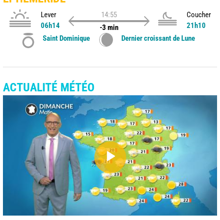
Lever
14:55
Coucher
06h14
21h10
-3 min
Saint Dominique
Dernier croissant de Lune
ACTUALITÉ MÉTÉO