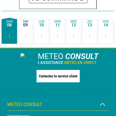
SAM
DIM
LUN
MAR
MER
JEU
VEN
08
09
10
11
12
13
14
-
-
-
-
-
-
-
-
-
-
-
-
-
-
METEO
CONSULT
L'ASSISTANCE
MÉTÉO EN DIRECT
Contactez le service client
METEO CONSULT
Contactez-nous