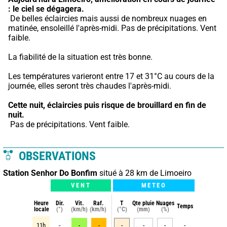
: le ciel se dégagera.
 De belles éclaircies mais aussi de nombreux nuages en 
matinée, ensoleillé l'après-midi. Pas de précipitations. Vent 
faible.
La fiabilité de la situation est très bonne.
Les températures varieront entre 17 et 31°C au cours de la 
journée, elles seront très chaudes l'après-midi.
Cette nuit,
éclaircies puis risque de brouillard en fin de 
nuit.
 Pas de précipitations. Vent faible.
OBSERVATIONS
Station Senhor Do Bonfim
situé à 28 km de Limoeiro
VENT
METEO
Heure
Dir.
Vit.
Raf.
T
Qte pluie
Nuages
Temps
locale
(°)
(km/h)
(km/h)
(°C)
(mm)
(%)
11h
-
-
-
-
-
-
-