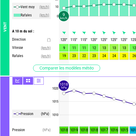
Vent moy
(km/h)
10
9
Rafales
(km/h)
0
km/h
VENT
A 10 m du sol :
Direction
120
°
115
°
115
°
120
°
125
°
125
°
125
°
125
(°)
Vitesse
9
11
11
12
13
13
13
12
(km/h)
19
23
22
23
24
24
25
26
Rafales
(km/h)
Comparer les modèles météo
1018
hPa
1020
1015
Pression
(hPa)
1010
1018
1019
1018
1018
1017
1016
1015
101
Pression
(hPa)