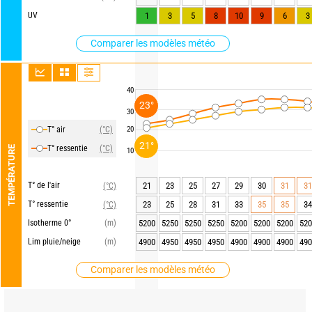
UV
1
3
5
8
10
9
6
3
Comparer les modèles météo
40
23°
30
T° air
(°C)
20
21°
T° ressentie
(°C)
TEMPÉRATURE
10
T° de l'air
21
23
25
27
29
30
31
31
(°C)
T° ressentie
23
25
28
31
33
35
35
34
(°C)
Isotherme 0°
(m)
5200
5250
5250
5250
5200
5200
5200
520
Lim pluie/neige
(m)
4900
4950
4950
4950
4900
4900
4900
490
Comparer les modèles météo