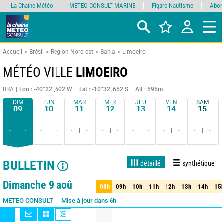
La Chaîne Météo
METEO CONSULT MARINE
Figaro Nautisme
Abon
Accueil
Brésil
Région Nord-est
Bahia
Limoeiro
MÉTÉO VILLE
LIMOEIRO
BRA
Lon : -40°22’,602 W
Lat : -10°32’,652 S
Alt : 595m
DIM
LUN
MAR
MER
JEU
VEN
SAM
09
10
11
12
13
14
15
-
-
-
-
-
-
-
-
-
-
-
-
-
-
BULLETIN
détaillé
synthétique
1 jour
3 jours
7 jours
15 jours
90%
Fiabilité
Dimanche 9 aoû
08h
09h
10h
11h
12h
13h
14h
15
08h
09h
10h
11h
12h
13h
14h
15
Mise à jour dans 6h
METEO CONSULT