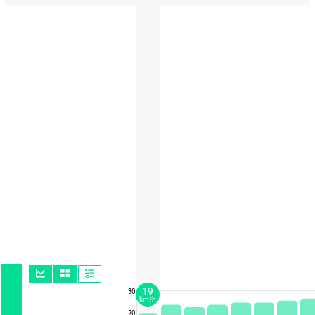
19
30
km/h
20