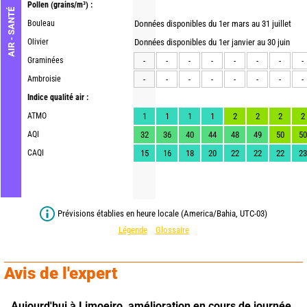
Pollen
(grains/m³) :
AIR - SANTÉ
Bouleau
Données disponibles du 1er mars au 31 juillet
Olivier
Données disponibles du 1er janvier au 30 juin
Graminées
-
-
-
-
-
-
-
-
Ambroisie
-
-
-
-
-
-
-
-
Indice qualité air :
ATMO
1
1
1
1
2
2
2
2
AQI
32
36
40
44
48
49
50
50
CAQI
15
16
18
20
22
22
22
23
Prévisions établies en heure locale (America/Bahia, UTC-03)
Légende
Glossaire
Avis de l'expert
Aujourd'hui à Limoeiro,
amélioration en cours de journée 