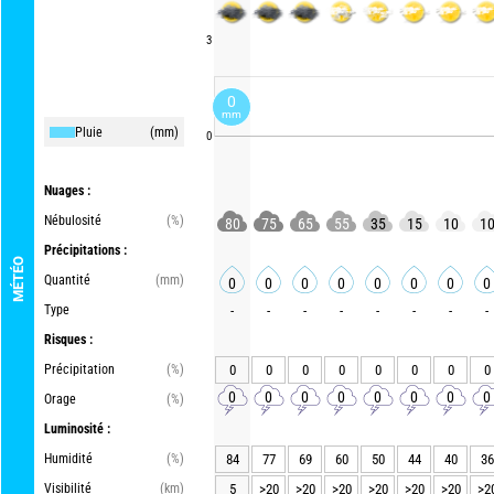
3
0
mm
Pluie
(mm)
0
Nuages :
Nébulosité
(%)
80
75
65
55
35
15
10
1
Précipitations :
MÉTÉO
Quantité
(mm)
0
0
0
0
0
0
0
0
Type
-
-
-
-
-
-
-
-
Risques :
Précipitation
(%)
0
0
0
0
0
0
0
0
0
0
0
0
0
0
0
0
Orage
(%)
Luminosité :
Humidité
(%)
84
77
69
60
50
44
40
36
Visibilité
(km)
5
>20
>20
>20
>20
>20
>20
>2