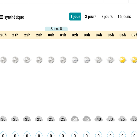
1 jour
3 jours
7 jours
15 jours
synthétique
Sam. 8
Sam. 8
20h
21h
22h
23h
00h
01h
02h
03h
04h
05h
06h
07
20h
21h
22h
23h
00h
01h
02h
03h
04h
05h
06h
07
30
25
35
25
25
25
50
45
40
30
25
35
0
0
0
0
0
0
0
0
0
0
0
0