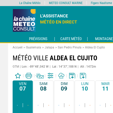
La Chaîne Météo
METEO CONSULT MARINE
Figaro Nautisme
L'ASSISTANCE
MÉTÉO EN DIRECT
PRÉVISIONS
CARTE MÉTÉO
MONTAGNE
Accueil
Guatemala
Jalapa
San Pedro Pinula
Aldea El Cujito
MÉTÉO VILLE
ALDEA EL CUJITO
GTM
Lon : -89°48’,042 W
Lat : 14°37’,188 N
Alt : 1472m
VEN
SAM
DIM
LUN
MAR
07
08
09
10
11
-
-
-
-
-
-
-
-
-
-