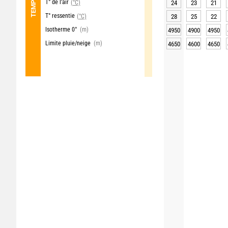
T° de l'air
(°C)
24
23
21
T° ressentie
(°C)
28
25
22
Isotherme 0°
(m)
4950
4900
4950
Limite pluie/neige
(m)
4650
4600
4650