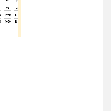
20
22
24
25
26
27
27
26
24
24
28
31
31
32
33
32
30
29
0
4950
4950
4900
4900
4900
4850
4800
4800
4850
0
4650
4650
4600
4600
4600
4550
4500
4500
4550