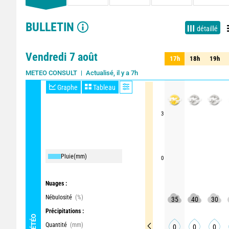
BULLETIN
détaillé
Vendredi 7 août
17h
18h
19h
17h
18h
19h
Actualisé, il y a 7h
Mise à jour imminente
METEO CONSULT
Graphe
Tableau
3
Pluie
(mm)
0
Nuages :
Nébulosité
(%)
35
40
30
Précipitations :
MÉTÉO
Quantité
(mm)
0
0
0