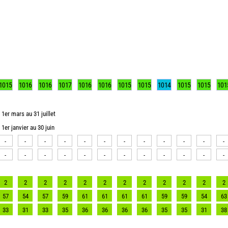
1015
1016
1016
1017
1016
1016
1015
1015
1014
1015
1015
101
1er mars au 31 juillet
1er janvier au 30 juin
-
-
-
-
-
-
-
-
-
-
-
-
-
-
-
-
-
-
-
-
-
-
-
-
2
2
2
2
2
2
2
2
2
2
2
2
57
54
57
59
61
61
61
61
59
59
54
63
33
31
33
35
36
36
36
36
35
35
31
38