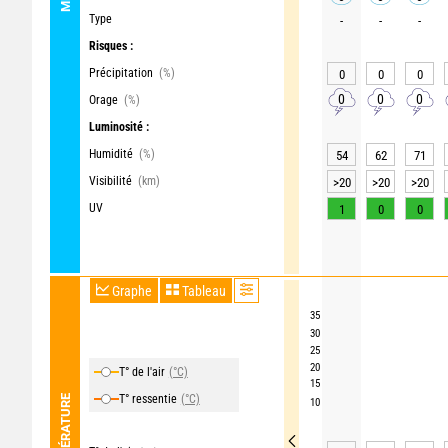
Type
-
-
-
Risques :
Précipitation
(%)
0
0
0
0
0
0
Orage
(%)
Luminosité :
Humidité
(%)
54
62
71
Visibilité
(km)
>20
>20
>20
UV
1
0
0
Graphe
Tableau
35
30
25
20
T° de l'air
(°C)
15
T° ressentie
(°C)
TEMPÉRATURE
10