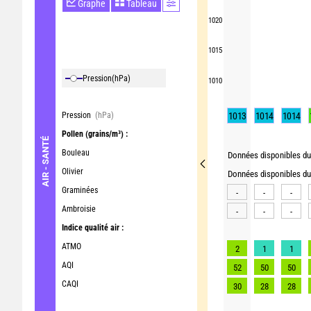
Graphe
Tableau
1020
1015
Pression
(hPa)
1010
Pression
(hPa)
1013
1014
1014
Pollen
(grains/m³) :
AIR - SANTÉ
Bouleau
Données disponibles du 
Olivier
Données disponibles du 
Graminées
-
-
-
Ambroisie
-
-
-
Indice qualité air :
ATMO
2
1
1
AQI
52
50
50
CAQI
30
28
28