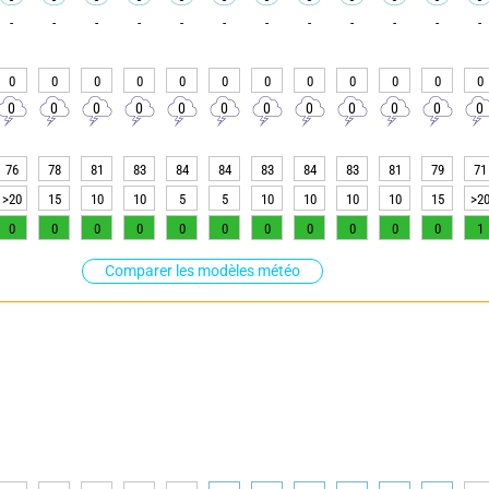
-
-
-
-
-
-
-
-
-
-
-
-
0
0
0
0
0
0
0
0
0
0
0
0
0
0
0
0
0
0
0
0
0
0
0
0
76
78
81
83
84
84
83
84
83
81
79
71
>20
15
10
10
5
5
10
10
10
10
15
>2
0
0
0
0
0
0
0
0
0
0
0
1
Comparer les modèles météo