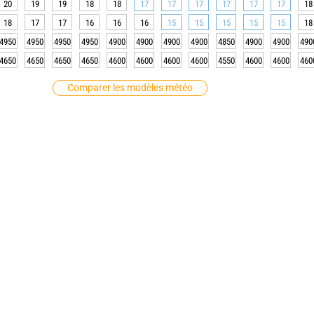
20
19
19
18
18
17
17
17
17
17
17
18
18
17
17
16
16
16
15
15
15
15
15
18
4950
4950
4950
4950
4900
4900
4900
4900
4850
4900
4900
490
4650
4650
4650
4650
4600
4600
4600
4600
4550
4600
4600
460
Comparer les modèles météo