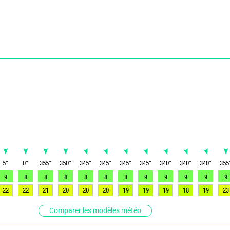
5
°
0
°
355
°
350
°
345
°
345
°
345
°
345
°
340
°
340
°
340
°
355
9
8
8
8
8
8
8
9
9
9
9
9
22
22
21
20
20
20
19
19
19
18
19
23
Comparer les modèles météo