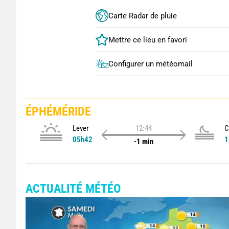
Carte Radar de pluie
Configurer un météomail
ÉPHÉMÉRIDE
Lever
12:44
C
05h42
1
-1 min
ACTUALITÉ MÉTÉO