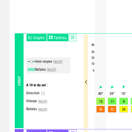
Graphe
Tableau
40
30
20
Vent moyen
(km/h)
10
Rafales
(km/h)
0
VENT
A 10 m du sol :
Direction
(°)
40
°
35
°
15
°
Vitesse
(km/h)
15
11
9
Rafales
36
32
26
(km/h)