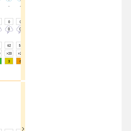
-
-
-
-
-
-
-
-
0
0
0
0
0
0
0
0
25
0
0
0
0
0
0
0
0
20
62
55
52
48
44
43
44
46
52
0
>20
>20
>20
>20
>20
>20
>20
>20
>20
3
6
9
12
13
11
8
5
2