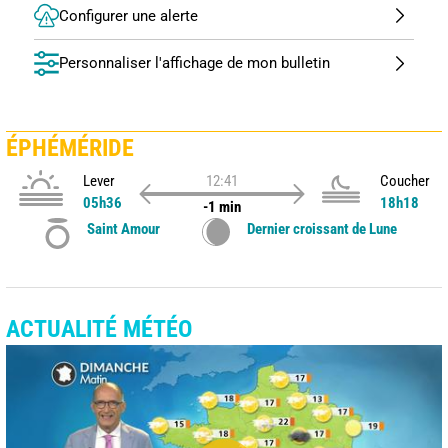
Configurer une alerte
Personnaliser l'affichage de mon bulletin
ÉPHÉMÉRIDE
Lever
12:41
Coucher
05h36
18h18
-1 min
Saint Amour
Dernier croissant de Lune
ACTUALITÉ MÉTÉO