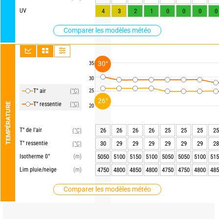
UV
4
3
2
1
0
0
0
0
Comparer les modèles météo
30°
35
30
T° air
(°C)
25
26°
T° ressentie
(°C)
TEMPÉRATURE
20
T° de l'air
26
26
26
26
25
25
25
25
(°C)
T° ressentie
30
29
29
29
29
29
29
28
(°C)
Isotherme 0°
(m)
5050
5100
5150
5100
5050
5050
5100
515
Lim pluie/neige
(m)
4750
4800
4850
4800
4750
4750
4800
485
Comparer les modèles météo