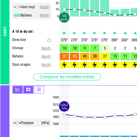
20
Vent moy
(km/h)
10
Rafales
(km/h)
10
0
km/h
VENT
A 10 m du sol :
Direction
275
°
270
°
270
°
270
°
275
°
280
°
320
°
305
(°)
Vitesse
10
10
9
7
5
2
2
3
(km/h)
37
35
30
28
27
10
11
12
Rafales
(km/h)
>80
>70
>70
>60
>65
>60
>55
>5
Sous orages
(km/h)
Comparer les modèles météo
1020
1015
1007
hPa
1010
1005
Pression
(hPa)
1000