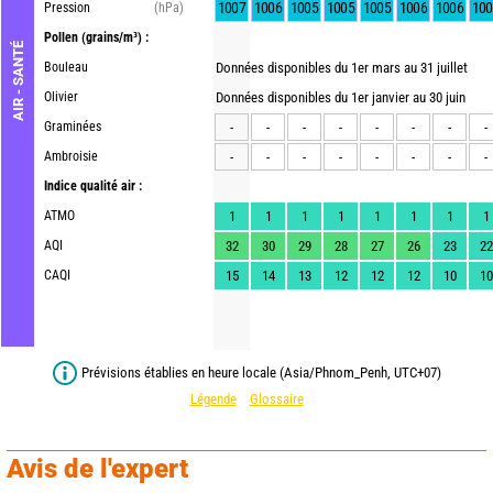
1007
1006
1005
1005
1005
1006
1006
100
Pression
(hPa)
Pollen
(grains/m³) :
AIR - SANTÉ
Bouleau
Données disponibles du 1er mars au 31 juillet
Olivier
Données disponibles du 1er janvier au 30 juin
Graminées
-
-
-
-
-
-
-
-
Ambroisie
-
-
-
-
-
-
-
-
Indice qualité air :
ATMO
1
1
1
1
1
1
1
1
AQI
32
30
29
28
27
26
23
22
CAQI
15
14
13
12
12
12
10
10
Prévisions établies en heure locale (Asia/Phnom_Penh, UTC+07)
Légende
Glossaire
Avis de l'expert