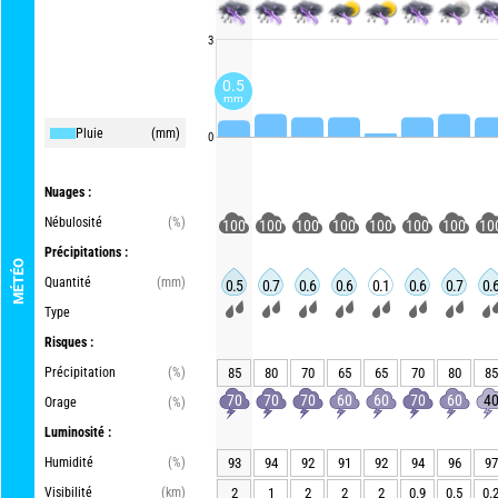
3
0.5
mm
Pluie
(mm)
0
Nuages :
Nébulosité
(%)
100
100
100
100
100
100
100
10
Précipitations :
MÉTÉO
Quantité
(mm)
0.5
0.7
0.6
0.6
0.1
0.6
0.7
0.
Type
Risques :
Précipitation
(%)
85
80
70
65
65
70
80
85
70
70
70
60
60
70
60
4
Orage
(%)
Luminosité :
Humidité
(%)
93
94
92
91
92
94
96
97
Visibilité
(km)
2
1
2
2
2
0.9
0.5
0.