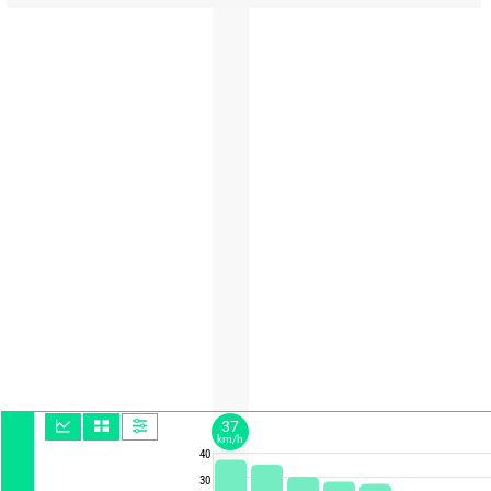
37
km/h
40
30