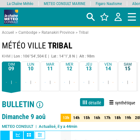
La Chaîne Météo
METEO CONSULT MARINE
Figaro Nautisme
Abon
Accueil
Cambodge
Ratanakiri Province
Tribal
MÉTÉO VILLE
TRIBAL
KHM
Lon : 106°54’,504 E
Lat : 14°1’,8 N
Alt : 98m
DIM
LUN
MAR
MER
JEU
VEN
SAM
09
10
11
12
13
14
15
-
-
-
-
-
-
-
-
-
-
-
-
-
-
BULLETIN
détaillé
synthétique
1 jour
3 jours
7 jours
15 jours
90%
Fiabilité
Dimanche 9 aoû
13h
14h
15h
16h
17h
18h
19h
20
13h
14h
15h
16h
17h
18h
19h
20
Actualisé, il y a 44min
METEO CONSULT