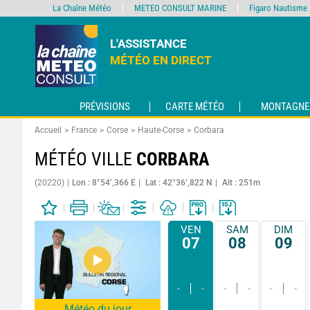
La Chaîne Météo
METEO CONSULT MARINE
Figaro Nautisme
L'ASSISTANCE
MÉTÉO EN DIRECT
PRÉVISIONS
CARTE MÉTÉO
MONTAGNE
Accueil
France
Corse
Haute-Corse
Corbara
MÉTÉO VILLE
CORBARA
(20220)
Lon : 8°54’,366 E
Lat : 42°36’,822 N
Alt : 251m
VEN
SAM
DIM
07
08
09
-
-
-
-
-
-
Météo du jour