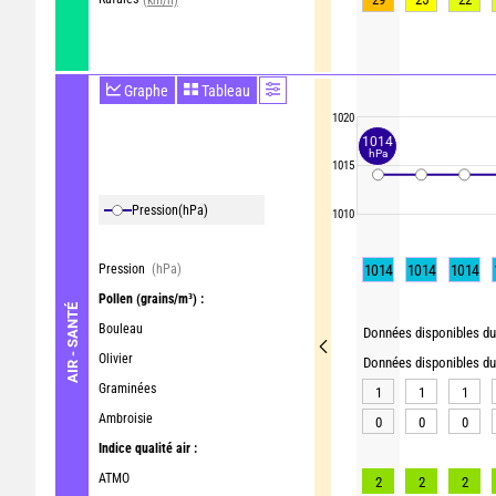
Graphe
Tableau
1020
1014
hPa
1015
Pression
(hPa)
1010
Pression
(hPa)
1014
1014
1014
Pollen
(grains/m³) :
AIR - SANTÉ
Bouleau
Données disponibles du 
Olivier
Données disponibles du 
Graminées
1
1
1
Ambroisie
0
0
0
Indice qualité air :
ATMO
2
2
2