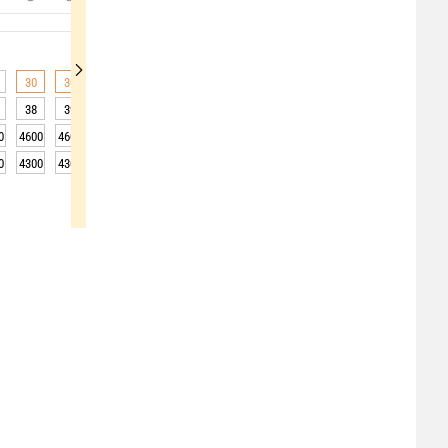
30
30
30
30
30
30
29
28
27
38
39
40
39
38
37
35
34
31
0
4600
4600
4600
4600
4650
4700
4700
4700
4700
0
4300
4300
4300
4300
4350
4400
4400
4400
4400