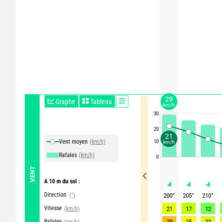
29
Graphe
Tableau
km/h
30
20
21
Vent moyen
(km/h)
10
km/h
Rafales
(km/h)
0
VENT
A 10 m du sol :
Direction
(°)
200
°
205
°
210
°
Vitesse
(km/h)
21
17
12
Rafales
29
25
22
(km/h)