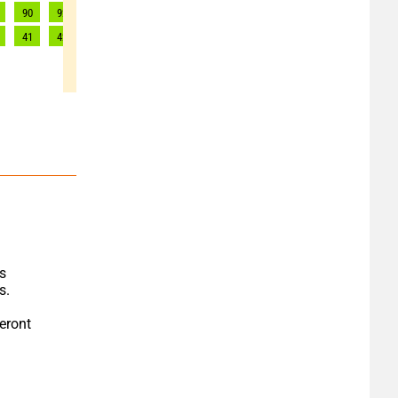
90
92
94
95
96
96
98
97
101
41
42
43
43
44
44
45
44
46
s 
s.
eront 