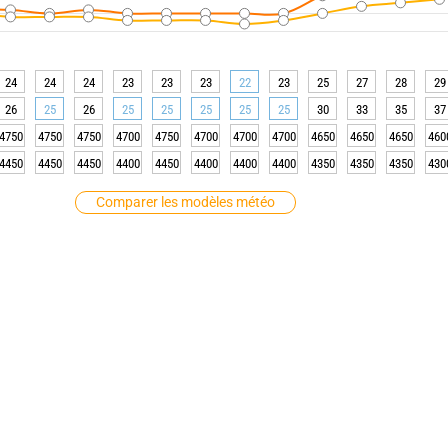
24
24
24
23
23
23
22
23
25
27
28
29
26
25
26
25
25
25
25
25
30
33
35
37
4750
4750
4750
4700
4750
4700
4700
4700
4650
4650
4650
460
4450
4450
4450
4400
4450
4400
4400
4400
4350
4350
4350
430
Comparer les modèles météo