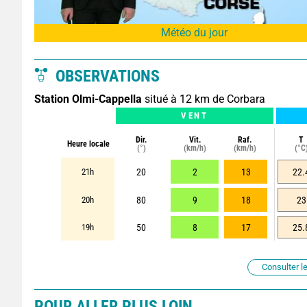
Météo du jour
OBSERVATIONS
Station Olmi-Cappella
situé à 12 km de Corbara
VENT
Dir.
Vit.
Raf.
T
Heure locale
(°)
(km/h)
(km/h)
(°C
21h
20
2
13
22.
20h
80
9
18
23
19h
50
8
17
25.
Consulter le
POUR ALLER PLUS LOIN