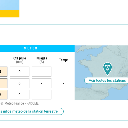
METEO
Qte pluie
Nuages
Temps
)
(mm)
(%)
4
0
-
-
Voir toutes les stations
0
-
-
8
0
-
-
Météo France - RADOME
s infos météo de la station terrestre