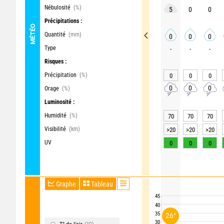
Nébulosité
(%)
5
0
0
Précipitations :
MÉTÉO
Quantité
(mm)
0
0
0
Type
-
-
-
Risques :
Précipitation
(%)
0
0
0
0
0
0
Orage
(%)
Luminosité :
Humidité
(%)
70
70
70
Visibilité
(km)
>20
>20
>20
UV
0
0
0
Graphe
Tableau
45
40
35
26°
30