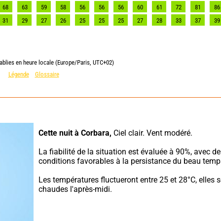
68
63
59
58
56
56
56
60
61
72
81
86
31
29
27
26
25
25
25
27
28
33
37
39
ablies en heure locale (Europe/Paris, UTC+02)
Légende
Glossaire
Cette nuit à Corbara,
 Ciel clair. Vent modéré.
La fiabilité de la situation est évaluée à 90%, avec de
conditions favorables à la persistance du beau temp
Les températures fluctueront entre 25 et 28°C, elles s
chaudes l'après-midi.