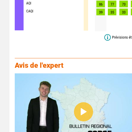
AQI
86
77
73
CAQI
39
35
33
Prévisions ét
Avis de l'expert