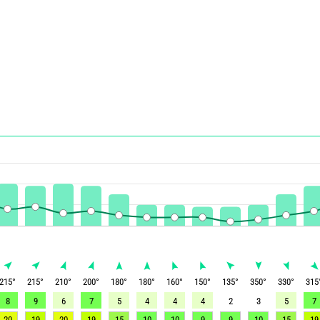
215
°
215
°
210
°
200
°
180
°
180
°
160
°
150
°
135
°
350
°
330
°
315
8
9
6
7
5
4
4
4
2
3
5
7
20
19
20
19
15
10
10
9
9
10
15
19