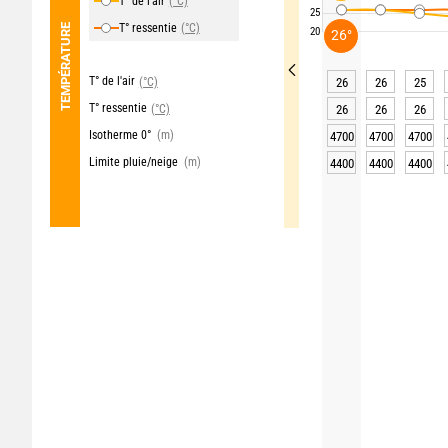
T° de l'air
(°C)
25
T° ressentie
(°C)
TEMPÉRATURE
20
26°
T° de l'air
(°C)
26
26
25
T° ressentie
(°C)
26
26
26
Isotherme 0°
(m)
4700
4700
4700
Limite pluie/neige
(m)
4400
4400
4400