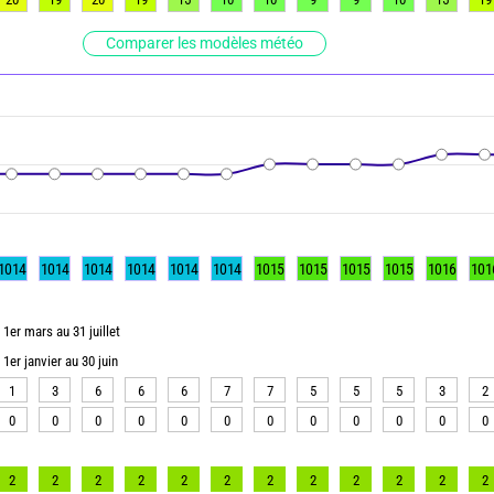
Comparer les modèles météo
1014
1014
1014
1014
1014
1014
1015
1015
1015
1015
1016
101
1er mars au 31 juillet
1er janvier au 30 juin
1
3
6
6
6
7
7
5
5
5
3
2
0
0
0
0
0
0
0
0
0
0
0
0
2
2
2
2
2
2
2
2
2
2
2
2