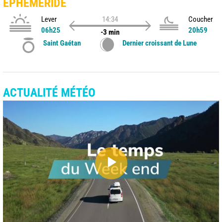
ÉPHÉMÉRIDE
Lever
14:34
Coucher
06h25
20h59
-3 min
Saint Gaétan
Dernier croissant de Lune
ACTUALITÉ MÉTÉO