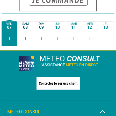
VEN
SAM
DIM
LUN
MAR
MER
JEU
07
08
09
10
11
12
13
-
-
-
-
-
-
-
-
-
-
-
-
-
-
METEO
CONSULT
L'ASSISTANCE
MÉTÉO EN DIRECT
Contactez le service client
METEO CONSULT