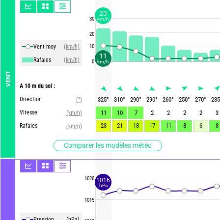
23
30
km/h
20
Vent moy
(km/h)
10
11
Rafales
(km/h)
0
km/h
VENT
A 10 m du sol :
Direction
325
°
310
°
290
°
290
°
260
°
250
°
270
°
235
(°)
Vitesse
11
10
7
2
2
2
2
3
(km/h)
23
21
18
17
11
8
6
8
Rafales
(km/h)
Comparer les modèles météo
1020
1016
hPa
1015
Pression
(hPa)