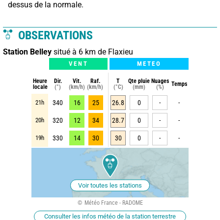
dessus de la normale.
OBSERVATIONS
Station Belley
situé à 6 km de Flaxieu
VENT
METEO
Heure
Dir.
Vit.
Raf.
T
Qte pluie
Nuages
Temps
locale
(°)
(km/h)
(km/h)
(°C)
(mm)
(%)
21h
340
16
25
26.8
0
-
-
20h
320
12
34
28.7
0
-
-
19h
330
14
30
30
0
-
-
Voir toutes les stations
Météo France - RADOME
Consulter les infos météo de la station terrestre