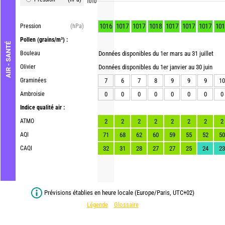
1010
1016
1017
1017
1018
1017
1017
1017
101
Pression
(hPa)
Pollen
(grains/m³) :
AIR - SANTÉ
Bouleau
Données disponibles du 1er mars au 31 juillet
Olivier
Données disponibles du 1er janvier au 30 juin
Graminées
7
6
7
8
9
9
9
10
Ambroisie
0
0
0
0
0
0
0
0
Indice qualité air :
ATMO
2
2
2
2
2
2
2
2
AQI
71
68
62
60
59
55
52
50
CAQI
32
31
28
27
27
25
24
23
Prévisions établies en heure locale (Europe/Paris, UTC+02)
Légende
Glossaire