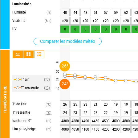
Luminosité :
Humidité
(%)
40
44
48
51
57
59
62
63
Visibilité
(km)
>20
>20
>20
>20
>20
>20
>20
>2
UV
0
0
0
0
0
0
0
0
Comparer les modèles météo
40
26°
30
T° air
(°C)
20
24°
T° ressentie
(°C)
TEMPÉRATURE
10
T° de l'air
26
25
23
21
20
19
19
18
(°C)
T° ressentie
24
23
22
23
22
19
19
18
(°C)
Isotherme 0°
(m)
4300
4350
4400
4450
4500
4500
4500
450
Lim pluie/neige
(m)
4000
4050
4100
4150
4200
4200
4200
420