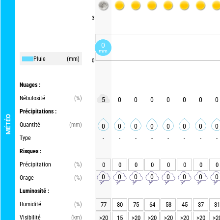
3
0
mm
Pluie
(mm)
0
Nuages :
Nébulosité
(%)
5
0
0
0
0
0
0
0
Précipitations :
MÉTÉO
Quantité
(mm)
0
0
0
0
0
0
0
0
Type
-
-
-
-
-
-
-
-
Risques :
Précipitation
(%)
0
0
0
0
0
0
0
0
0
0
0
0
0
0
0
0
Orage
(%)
Luminosité :
Humidité
(%)
77
80
75
64
53
45
37
31
Visibilité
(km)
>20
15
>20
>20
>20
>20
>20
>2