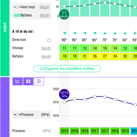
Vent moy
(km/h)
10
11
Rafales
(km/h)
0
km/h
VENT
A 10 m du sol :
Direction
90
°
90
°
85
°
80
°
75
°
70
°
65
°
55
(°)
Vitesse
11
11
12
14
15
14
12
10
(km/h)
18
18
21
26
27
24
20
20
Rafales
(km/h)
Comparer les modèles météo
1020
1015
hPa
1015
Pression
(hPa)
1010
1015
1016
1016
1017
1017
1016
1015
101
Pression
(hPa)