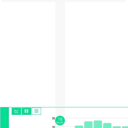
30
18
km/h
20