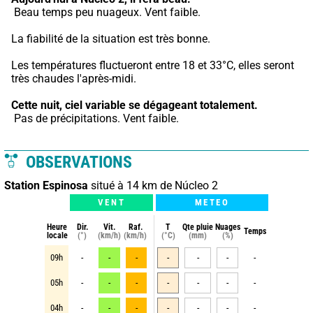
 Beau temps peu nuageux. Vent faible.
La fiabilité de la situation est très bonne.
Les températures fluctueront entre 18 et 33°C, elles seront 
très chaudes l'après-midi.
Cette nuit,
ciel variable se dégageant totalement.
 Pas de précipitations. Vent faible.
OBSERVATIONS
Station Espinosa
situé à 14 km de Núcleo 2
VENT
METEO
Heure
Dir.
Vit.
Raf.
T
Qte pluie
Nuages
Temps
locale
(°)
(km/h)
(km/h)
(°C)
(mm)
(%)
09h
-
-
-
-
-
-
-
05h
-
-
-
-
-
-
-
04h
-
-
-
-
-
-
-