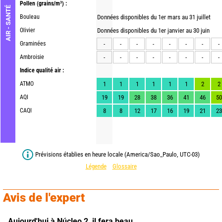
Pollen
(grains/m³) :
AIR - SANTÉ
Bouleau
Données disponibles du 1er mars au 31 juillet
Olivier
Données disponibles du 1er janvier au 30 juin
Graminées
-
-
-
-
-
-
-
-
Ambroisie
-
-
-
-
-
-
-
-
Indice qualité air :
ATMO
1
1
1
1
1
1
2
2
AQI
19
19
28
38
36
41
46
50
CAQI
8
8
12
17
16
19
21
23
Prévisions établies en heure locale (America/Sao_Paulo, UTC-03)
Légende
Glossaire
Avis de l'expert
Aujourd'hui à Núcleo 2,
il fera beau.