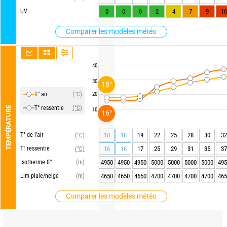
UV
0
0
0
2
4
7
9
10
Comparer les modèles météo
40
30
18°
T° air
(°C)
20
T° ressentie
(°C)
TEMPÉRATURE
10
16°
T° de l'air
18
18
19
22
25
28
30
32
(°C)
T° ressentie
16
16
17
25
29
31
35
37
(°C)
Isotherme 0°
(m)
4950
4950
4950
5000
5000
5000
5000
495
Lim pluie/neige
(m)
4650
4650
4650
4700
4700
4700
4700
465
Comparer les modèles météo