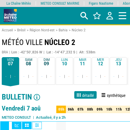
La Chaîne Météo
METEO CONSULT MARINE
Figaro Nautisme
Abon
Accueil
Brésil
Région Nord-est
Bahia
Núcleo 2
MÉTÉO VILLE
NÚCLEO 2
BRA
Lon : -42°50’,826 W
Lat : -14°47’,232 S
Alt : 538m
VEN
SAM
DIM
LUN
MAR
MER
JEU
07
08
09
10
11
12
13
-
-
-
-
-
-
-
-
-
-
-
-
-
-
BULLETIN
détaillé
synthétique
1 jour
3 jours
7 jours
15 jours
90%
Fiabilité
Vendredi 7 aoû
05h
06h
07h
08h
09h
10h
11h
12
05h
06h
07h
08h
09h
10h
11h
12
Actualisé, il y a 2h
METEO CONSULT