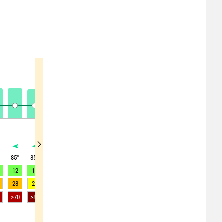
°
85
°
85
°
85
°
90
°
95
°
95
°
95
°
95
°
95
°
12
12
11
9
8
8
10
11
11
28
27
27
24
20
20
23
25
26
0
>70
>80
>80
>80
>80
>75
>75
>75
>70