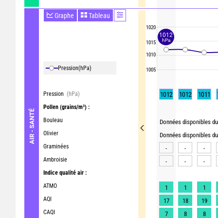
Graphe
Tableau
1020
1012
hPa
1015
1010
Pression
(hPa)
1005
Pression
(hPa)
1012
1012
1011
Pollen
(grains/m³) :
AIR - SANTÉ
Bouleau
Données disponibles du 
Olivier
Données disponibles du 
Graminées
-
-
-
Ambroisie
-
-
-
Indice qualité air :
ATMO
1
1
1
AQI
17
18
19
CAQI
7
8
8