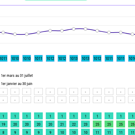
1011
1010
1010
1011
1012
1012
1013
1013
1012
1011
1011
101
1er mars au 31 juillet
1er janvier au 30 juin
-
-
-
-
-
-
-
-
-
-
-
-
-
-
-
-
-
-
-
-
-
-
-
-
1
1
1
1
1
1
1
1
1
1
1
1
19
20
20
20
20
21
22
23
25
25
25
25
8
9
9
9
9
10
10
10
11
11
11
11