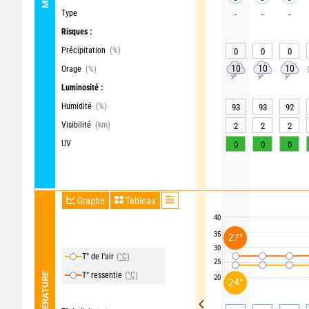
Type
-
-
-
Risques :
Précipitation
(%)
0
0
0
10
10
10
Orage
(%)
Luminosité :
Humidité
(%)
93
93
92
Visibilité
(km)
2
2
2
UV
0
0
0
Graphe
Tableau
40
35
27°
30
T° de l'air
(°C)
25
T° ressentie
(°C)
TEMPÉRATURE
20
24°