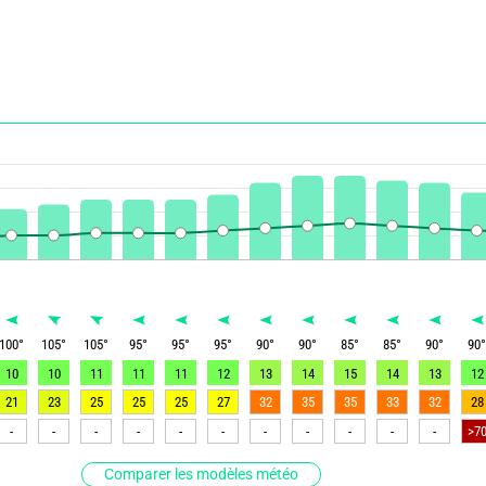
100
°
105
°
105
°
95
°
95
°
95
°
90
°
90
°
85
°
85
°
90
°
90
10
10
11
11
11
12
13
14
15
14
13
12
21
23
25
25
25
27
32
35
35
33
32
28
-
-
-
-
-
-
-
-
-
-
-
>7
Comparer les modèles météo