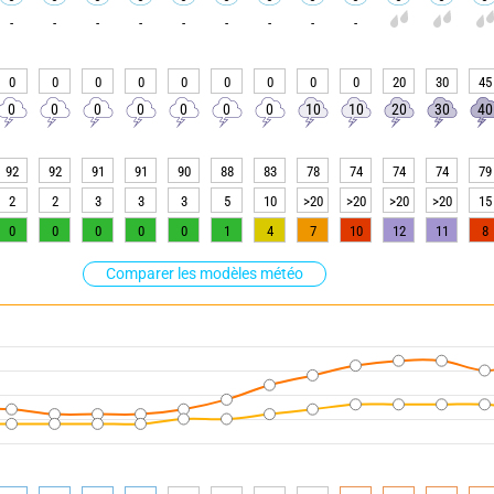
-
-
-
-
-
-
-
-
-
0
0
0
0
0
0
0
0
0
20
30
45
0
0
0
0
0
0
0
10
10
20
30
40
92
92
91
91
90
88
83
78
74
74
74
79
2
2
3
3
3
5
10
>20
>20
>20
>20
15
0
0
0
0
0
1
4
7
10
12
11
8
Comparer les modèles météo