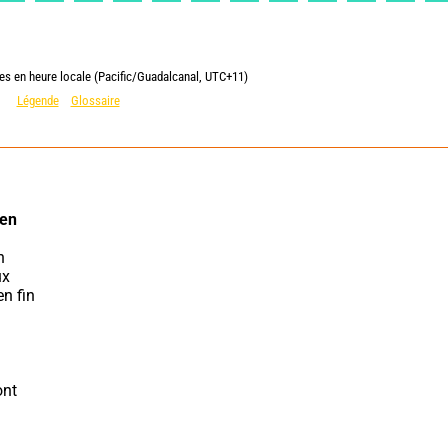
ies en heure locale (Pacific/Guadalcanal, UTC+11)
Légende
Glossaire
en 
x 
n fin 
nt 