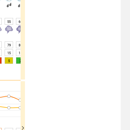
55
60
65
70
70
65
60
50
40
50
60
60
60
70
60
60
50
40
79
80
82
86
90
93
92
90
90
15
15
10
5
3
2
2
3
4
5
2
1
0
0
0
0
0
0