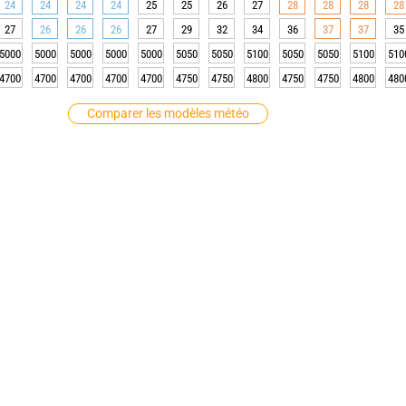
24
24
24
24
25
25
26
27
28
28
28
28
27
26
26
26
27
29
32
34
36
37
37
35
5000
5000
5000
5000
5000
5050
5050
5100
5050
5050
5100
510
4700
4700
4700
4700
4700
4750
4750
4800
4750
4750
4800
480
Comparer les modèles météo