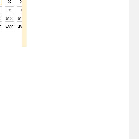
27
27
26
26
25
25
25
25
25
36
33
31
29
28
28
27
27
27
0
5100
5100
5100
5150
5100
5100
5100
5100
5050
0
4800
4800
4800
4850
4800
4800
4800
4800
4750