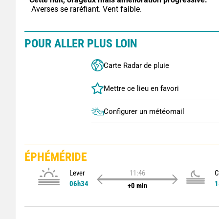
 Averses se raréfiant. Vent faible.
POUR ALLER PLUS LOIN
Carte Radar de pluie
Configurer un météomail
ÉPHÉMÉRIDE
Lever
11:46
C
06h34
1
+0 min