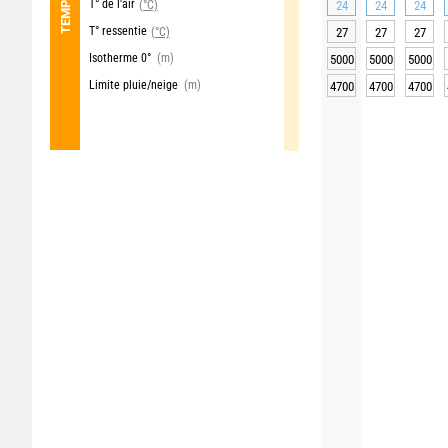
T° de l'air
(°C)
24
24
24
T° ressentie
(°C)
27
27
27
Isotherme 0°
(m)
5000
5000
5000
Limite pluie/neige
(m)
4700
4700
4700