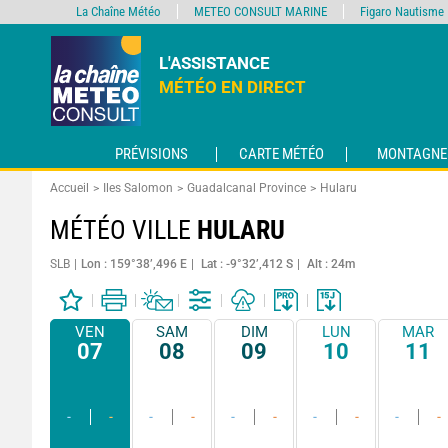
La Chaîne Météo
METEO CONSULT MARINE
Figaro Nautisme
L'ASSISTANCE
MÉTÉO EN DIRECT
PRÉVISIONS
CARTE MÉTÉO
MONTAGNE
Accueil
Iles Salomon
Guadalcanal Province
Hularu
MÉTÉO VILLE
HULARU
SLB
Lon : 159°38’,496 E
Lat : -9°32’,412 S
Alt : 24m
VEN
SAM
DIM
LUN
MAR
07
08
09
10
11
-
-
-
-
-
-
-
-
-
-