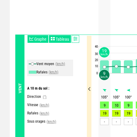
Graphe
Tableau
40
19
30
km/h
20
Vent moyen
(km/h)
10
Rafales
(km/h)
9
0
km/h
VENT
A 10 m du sol :
Direction
(°)
105
°
105
°
100
°
Vitesse
(km/h)
9
10
9
Rafales
19
19
19
(km/h)
Sous orages
-
-
-
(km/h)