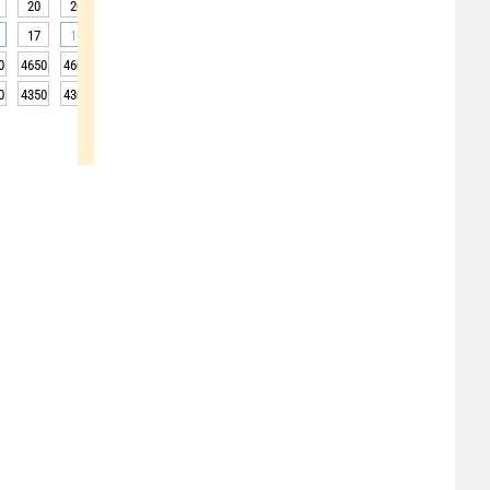
20
20
19
19
19
19
19
19
18
17
16
16
16
16
16
16
16
16
0
4650
4600
4700
4700
4650
4550
4500
4450
4400
0
4350
4300
4400
4400
4350
4250
4200
4150
4100