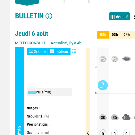
BULLETIN
détaillé
Jeudi 6 août
02h
03h
04h
02h
03h
04h
Actualisé, il y a 4h
METEO CONSULT
Graphe
Tableau
3
0
mm
Pluie
(mm)
0
Nuages :
Nébulosité
(%)
30
35
100
Précipitations :
MÉTÉO
Quantité
(mm)
0
0
0