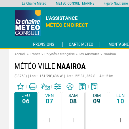
La Chaîne Météo
METEO CONSULT MARINE
Figaro Nautisme
L'ASSISTANCE
MÉTÉO EN DIRECT
PRÉVISIONS
CARTE MÉTÉO
MONTAGNE
Accueil
France
Polynésie française
Iles Australes
Naairoa
MÉTÉO VILLE
NAAIROA
(98753)
Lon : -151°20’,436 W
Lat : -22°31’,362 S
Alt : 21m
JEU
VEN
SAM
DIM
LUN
06
07
08
09
10
-
-
-
-
-
-
-
-
-
-