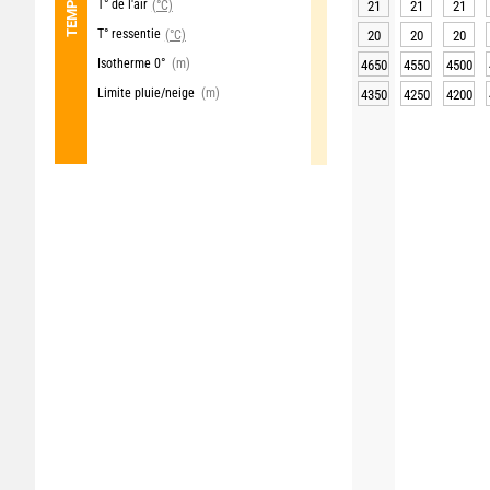
T° de l'air
(°C)
21
21
21
T° ressentie
(°C)
20
20
20
Isotherme 0°
(m)
4650
4550
4500
Limite pluie/neige
(m)
4350
4250
4200