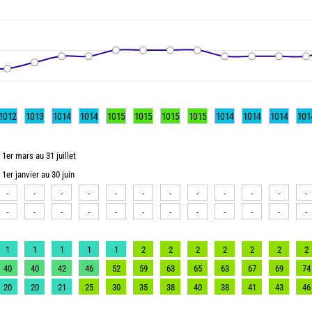
1012
1013
1014
1014
1015
1015
1015
1015
1014
1014
1014
101
1er mars au 31 juillet
1er janvier au 30 juin
-
-
-
-
-
-
-
-
-
-
-
-
-
-
-
-
-
-
-
-
-
-
-
-
1
1
1
1
1
2
2
2
2
2
2
2
40
40
42
46
52
59
63
65
63
67
69
74
20
20
21
25
30
35
38
40
38
41
43
46