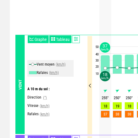
Graphe
Tableau
37
50
km/h
40
30
Vent moyen
(km/h)
20
Rafales
(km/h)
10
18
km/h
VENT
A 10 m du sol :
Direction
(°)
255
°
250
°
250
°
Vitesse
(km/h)
18
19
18
Rafales
37
38
38
(km/h)