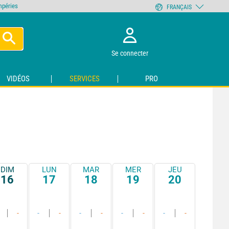
empéries
FRANÇAIS
Se connecter
VIDÉOS
SERVICES
PRO
DIM
LUN
MAR
MER
JEU
16
17
18
19
20
-
-
-
-
-
-
-
-
-