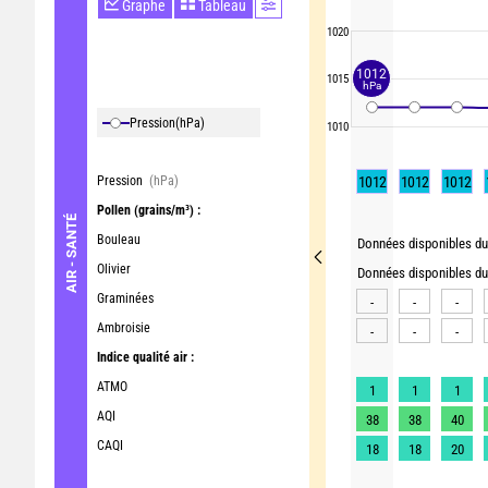
Graphe
Tableau
1020
1012
1015
hPa
Pression
(hPa)
1010
Pression
(hPa)
1012
1012
1012
Pollen
(grains/m³) :
AIR - SANTÉ
Bouleau
Données disponibles du 
Olivier
Données disponibles du 
Graminées
-
-
-
Ambroisie
-
-
-
Indice qualité air :
ATMO
1
1
1
AQI
38
38
40
CAQI
18
18
20