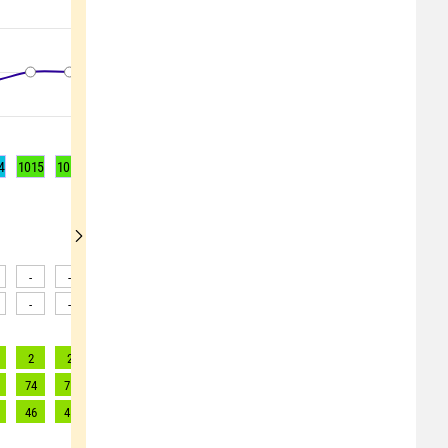
4
1015
1015
1015
1016
1016
1017
1017
1017
1017
-
-
-
-
-
-
-
-
-
-
-
-
-
-
-
-
-
-
2
2
2
2
2
2
2
2
2
74
71
71
71
69
67
67
63
61
46
45
45
45
43
41
41
38
36