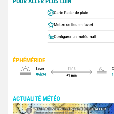
POUR ALLER PLUS LOIN
Carte Radar de pluie
Configurer un météomail
ÉPHÉMÉRIDE
Lever
11:13
C
06h34
1
+1 min
ACTUALITÉ MÉTÉO