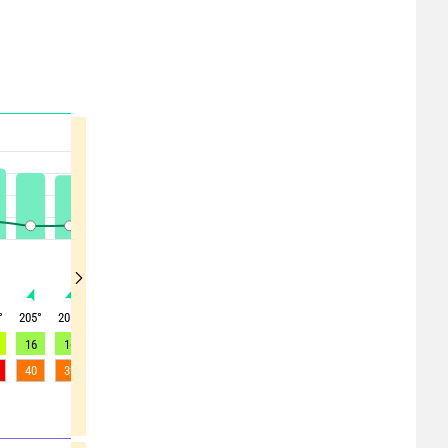
°
205
°
205
°
200
°
200
°
205
°
200
°
200
°
210
°
200
°
16
16
15
14
14
13
12
11
11
40
39
37
34
33
32
30
28
27