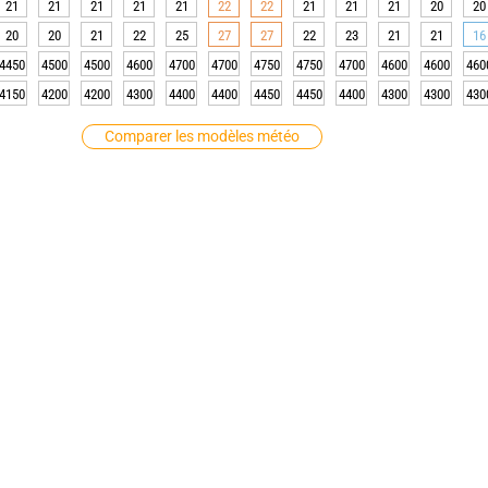
21
21
21
21
21
22
22
21
21
21
20
20
20
20
21
22
25
27
27
22
23
21
21
16
4450
4500
4500
4600
4700
4700
4750
4750
4700
4600
4600
460
4150
4200
4200
4300
4400
4400
4450
4450
4400
4300
4300
430
Comparer les modèles météo