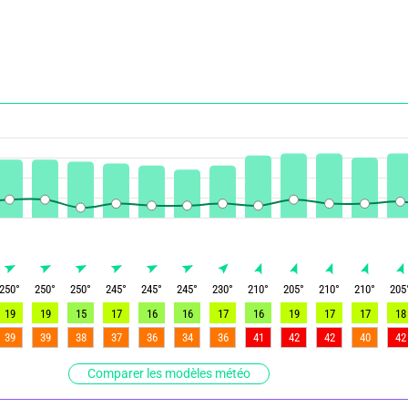
250
°
250
°
250
°
245
°
245
°
245
°
230
°
210
°
205
°
210
°
210
°
205
19
19
15
17
16
16
17
16
19
17
17
18
39
39
38
37
36
34
36
41
42
42
40
42
Comparer les modèles météo