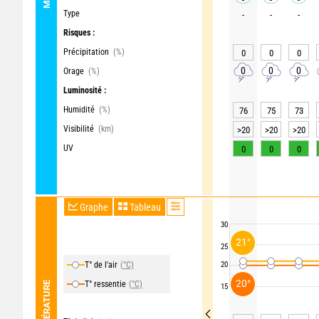
Type
-
-
-
Risques :
Précipitation
(%)
0
0
0
0
0
0
Orage
(%)
Luminosité :
Humidité
(%)
76
75
73
Visibilité
(km)
>20
>20
>20
UV
0
0
0
Graphe
Tableau
30
21°
25
T° de l'air
(°C)
20
20°
T° ressentie
(°C)
TEMPÉRATURE
15