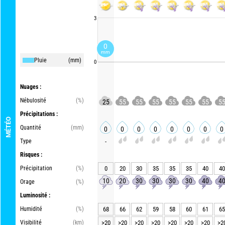
3
0
mm
Pluie
(mm)
0
Nuages :
Nébulosité
(%)
25
55
55
55
55
55
55
5
Précipitations :
MÉTÉO
Quantité
(mm)
0
0
0
0
0
0
0
0
Type
-
Risques :
Précipitation
(%)
0
20
30
35
35
35
40
40
10
20
30
30
30
30
40
4
Orage
(%)
Luminosité :
Humidité
(%)
68
66
62
59
58
60
61
65
Visibilité
(km)
>20
>20
>20
>20
>20
>20
>20
>2