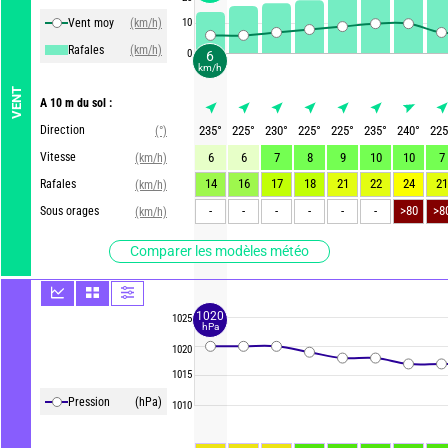
Vent moy
(km/h)
10
Rafales
(km/h)
0
6
km/h
VENT
A 10 m du sol :
Direction
235
°
225
°
230
°
225
°
225
°
235
°
240
°
225
(°)
Vitesse
6
6
7
8
9
10
10
7
(km/h)
14
16
17
18
21
22
24
21
Rafales
(km/h)
-
-
-
-
-
-
>80
>8
Sous orages
(km/h)
Comparer les modèles météo
1020
1025
hPa
1020
1015
Pression
(hPa)
1010