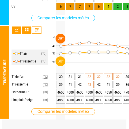
UV
6
7
7
7
6
4
2
1
Comparer les modèles météo
50
39°
40
T° air
(°C)
30
30°
T° ressentie
(°C)
TEMPÉRATURE
20
T° de l'air
30
31
31
32
32
32
32
30
(°C)
T° ressentie
39
41
42
43
42
41
39
36
(°C)
Isotherme 0°
(m)
4650
4600
4600
4600
4600
4650
4650
470
Lim pluie/neige
(m)
4350
4300
4300
4300
4300
4350
4350
440
Comparer les modèles météo