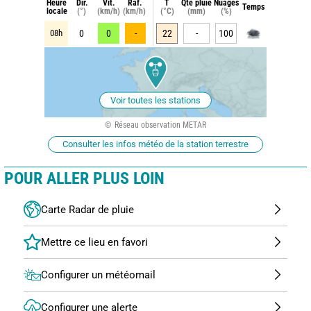
Heure
Dir.
Vit.
Raf.
T
Qte pluie
Nuages
Temps
locale
(°)
(km/h)
(km/h)
(°C)
(mm)
(%)
08h
0
0
-
22
-
100
Voir toutes les stations
Réseau observation METAR
Consulter les infos météo de la station terrestre
POUR ALLER PLUS LOIN
Carte Radar de pluie
Configurer un météomail
Configurer une alerte