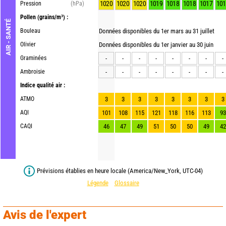
1020
1020
1020
1019
1018
1018
1017
101
Pression
(hPa)
Pollen
(grains/m³) :
AIR - SANTÉ
Bouleau
Données disponibles du 1er mars au 31 juillet
Olivier
Données disponibles du 1er janvier au 30 juin
Graminées
-
-
-
-
-
-
-
-
Ambroisie
-
-
-
-
-
-
-
-
Indice qualité air :
ATMO
3
3
3
3
3
3
3
3
AQI
101
108
115
121
118
116
113
93
CAQI
46
47
49
51
50
50
49
42
Prévisions établies en heure locale (America/New_York, UTC-04)
Légende
Glossaire
Avis de l'expert