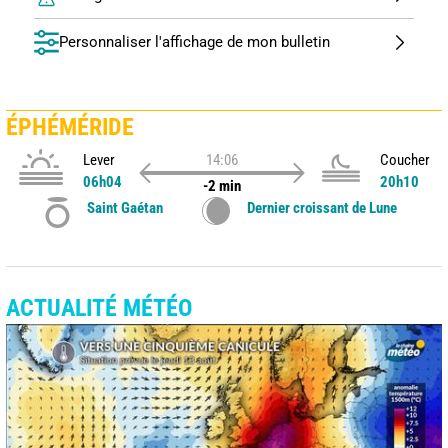
Personnaliser l'affichage de mon bulletin
ÉPHÉMÉRIDE
Lever
14:06
Coucher
06h04
20h10
-2 min
Saint Gaétan
Dernier croissant de Lune
ACTUALITÉ MÉTÉO