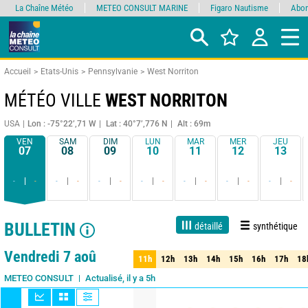
La Chaîne Météo
METEO CONSULT MARINE
Figaro Nautisme
Abon
Accueil
Etats-Unis
Pennsylvanie
West Norriton
MÉTÉO VILLE
WEST NORRITON
USA
Lon : -75°22’,71 W
Lat : 40°7’,776 N
Alt : 69m
VEN
SAM
DIM
LUN
MAR
MER
JEU
07
08
09
10
11
12
13
-
-
-
-
-
-
-
-
-
-
-
-
-
-
BULLETIN
détaillé
synthétique
1 jour
3 jours
7 jours
15 jours
90%
Fiabilité
Vendredi 7 aoû
11h
12h
13h
14h
15h
16h
17h
18
11h
12h
13h
14h
15h
16h
17h
18
Actualisé, il y a 5h
METEO CONSULT