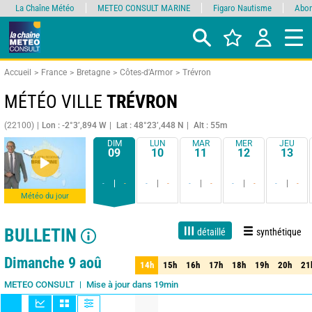
La Chaîne Météo
METEO CONSULT MARINE
Figaro Nautisme
Abon
Accueil
France
Bretagne
Côtes-d'Armor
Trévron
MÉTÉO VILLE
TRÉVRON
(22100)
Lon : -2°3’,894 W
Lat : 48°23’,448 N
Alt : 55m
DIM
LUN
MAR
MER
JEU
09
10
11
12
13
-
-
-
-
-
-
-
-
-
-
Météo du jour
BULLETIN
détaillé
synthétique
Live
1 jour
3 jours
7 jours
15 jours
80%
Fiabilité
Dimanche 9 aoû
14h
15h
16h
17h
18h
19h
20h
21
14h
15h
16h
17h
18h
19h
20h
21
Mise à jour dans 19min
METEO CONSULT