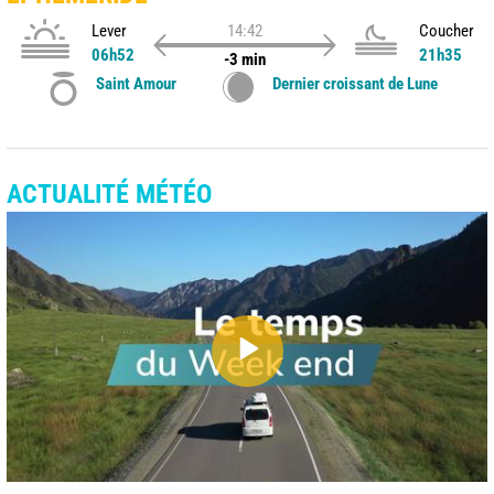
Lever
14:42
Coucher
06h52
21h35
-3 min
Saint Amour
Dernier croissant de Lune
ACTUALITÉ MÉTÉO