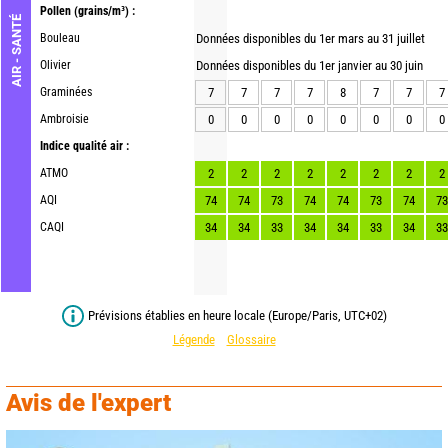
Pollen
(grains/m³) :
AIR - SANTÉ
Bouleau
Données disponibles du 1er mars au 31 juillet
Olivier
Données disponibles du 1er janvier au 30 juin
Graminées
7
7
7
7
8
7
7
7
Ambroisie
0
0
0
0
0
0
0
0
Indice qualité air :
ATMO
2
2
2
2
2
2
2
2
AQI
74
74
73
74
74
73
74
73
CAQI
34
34
33
34
34
33
34
33
Prévisions établies en heure locale (Europe/Paris, UTC+02)
Légende
Glossaire
Avis de l'expert