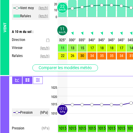
20
22
Vent moy
(km/h)
km/h
10
Rafales
(km/h)
0
VENT
11
A 10 m du sol :
km/h
Direction
325
°
330
°
335
°
340
°
345
°
345
°
345
°
345
(°)
Vitesse
11
13
15
17
18
18
17
14
(km/h)
22
26
30
34
35
35
34
31
Rafales
(km/h)
Comparer les modèles météo
1025
1020
1015
1015
hPa
Pression
(hPa)
1010
1015
1015
1015
1015
1015
1015
1015
101
Pression
(hPa)