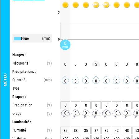
3
Pluie
(mm)
0
0
mm
Nuages :
Nébulosité
(%)
0
0
0
5
0
0
0
0
Précipitations :
MÉTÉO
Quantité
(mm)
0
0
0
0
0
0
0
0
Type
-
-
-
-
-
-
-
-
Risques :
Précipitation
(%)
0
0
0
0
0
0
0
0
0
0
0
0
0
0
0
0
Orage
(%)
Luminosité :
Humidité
(%)
32
33
35
37
39
42
48
53
Visibilité
(km)
>20
>20
>20
>20
>20
>20
>20
>2