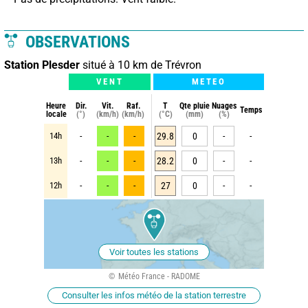
OBSERVATIONS
Station Plesder
situé à 10 km de Trévron
VENT
METEO
Heure
Dir.
Vit.
Raf.
T
Qte pluie
Nuages
Temps
locale
(°)
(km/h)
(km/h)
(°C)
(mm)
(%)
14h
-
-
-
29.8
0
-
-
13h
-
-
-
28.2
0
-
-
12h
-
-
-
27
0
-
-
Voir toutes les stations
Météo France - RADOME
Consulter les infos météo de la station terrestre