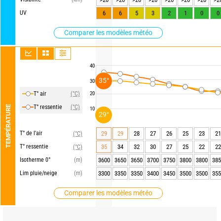
UV
6
6
5
3
2
1
0
0
Comparer les modèles météo
40
35°
30
T° air
(°C)
20
T° ressentie
(°C)
TEMPÉRATURE
10
29°
T° de l'air
29
29
28
27
26
25
23
21
(°C)
T° ressentie
35
34
32
30
27
25
22
22
(°C)
Isotherme 0°
(m)
3600
3650
3650
3700
3750
3800
3800
385
Lim pluie/neige
(m)
3300
3350
3350
3400
3450
3500
3500
355
Comparer les modèles météo