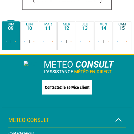
DIM
LUN
MAR
MER
JEU
VEN
SAM
09
10
11
12
13
14
15
-
-
-
-
-
-
-
-
-
-
-
-
-
-
METEO
CONSULT
L'ASSISTANCE
MÉTÉO EN DIRECT
Contactez le service client
METEO CONSULT
Contactez-nous