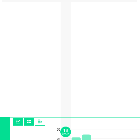
30
18
km/h
20