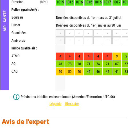
1015
1015
1016
1016
1016
1017
1017
101
Pression
(hPa)
Pollen
(grains/m³) :
AIR - SANTÉ
Bouleau
Données disponibles du 1er mars au 31 juillet
Olivier
Données disponibles du 1er janvier au 30 juin
Graminées
-
-
-
-
-
-
-
-
Ambroisie
-
-
-
-
-
-
-
-
Indice qualité air :
ATMO
4
4
4
4
4
4
3
2
AQI
78
78
78
71
74
71
67
57
CAQI
50
50
50
45
46
45
41
33
Prévisions établies en heure locale (America/Edmonton, UTC-06)
Légende
Glossaire
Avis de l'expert