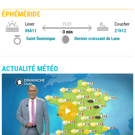
ÉPHÉMÉRIDE
Lever
15:01
Coucher
06h11
21h12
-3 min
Saint Dominique
Dernier croissant de Lune
ACTUALITÉ MÉTÉO