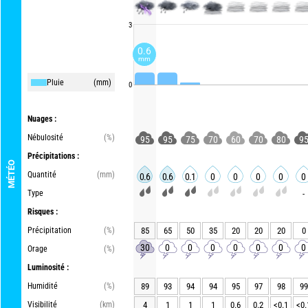
3
0.6
mm
Pluie
(mm)
0
Nuages :
Nébulosité
(%)
95
95
75
70
60
70
80
9
Précipitations :
MÉTÉO
Quantité
(mm)
0.6
0.6
0.1
0
0
0
0
0
Type
-
Risques :
Précipitation
(%)
85
65
50
35
20
20
20
0
30
0
0
0
0
0
0
0
Orage
(%)
Luminosité :
Humidité
(%)
89
93
94
94
95
97
98
99
Visibilité
(km)
4
1
1
1
0.6
0.2
<0.1
<0.