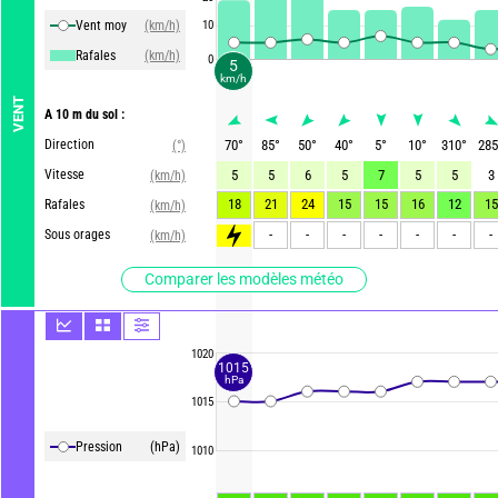
Vent moy
(km/h)
10
Rafales
(km/h)
0
5
km/h
VENT
A 10 m du sol :
Direction
70
°
85
°
50
°
40
°
5
°
10
°
310
°
285
(°)
Vitesse
5
5
6
5
7
5
5
3
(km/h)
18
21
24
15
15
16
12
15
Rafales
(km/h)
>65
-
-
-
-
-
-
-
Sous orages
(km/h)
Comparer les modèles météo
1020
1015
hPa
1015
Pression
(hPa)
1010