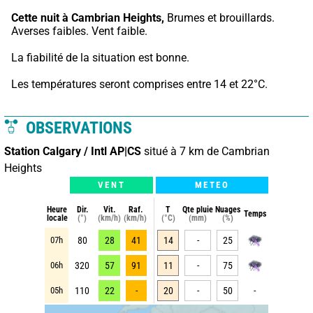
Cette nuit à Cambrian Heights,
 Brumes et brouillards. 
Averses faibles. Vent faible.
La fiabilité de la situation est bonne.
Les températures seront comprises entre 14 et 22°C.
OBSERVATIONS
Station Calgary / Intl AP|CS
situé à 7 km de Cambrian
Heights
VENT
METEO
Heure
Dir.
Vit.
Raf.
T
Qte pluie
Nuages
Temps
locale
(°)
(km/h)
(km/h)
(°C)
(mm)
(%)
07h
80
28
41
14
-
25
06h
320
57
91
11
-
75
05h
110
22
-
20
-
50
-