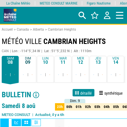
La Chaîne Météo
METEO CONSULT MARINE
Figaro Nautisme
Abon
Accueil
Canada
Alberta
Cambrian Heights
MÉTÉO VILLE
CAMBRIAN HEIGHTS
CAN
Lon : -114°5’,34 W
Lat : 51°5’,232 N
Alt : 1110m
SAM
DIM
LUN
MAR
MER
JEU
VEN
08
09
10
11
12
13
14
-
-
-
-
-
-
-
-
-
-
-
-
-
-
BULLETIN
détaillé
synthétique
Dim. 9
Dim. 9
1 jour
3 jours
7 jours
15 jours
85%
Fiabilité
Samedi 8 aoû
23h
00h
01h
02h
03h
04h
05h
06
23h
00h
01h
02h
03h
04h
05h
06
Actualisé, il y a 6h
METEO CONSULT