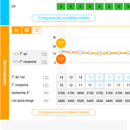
UV
0
0
0
0
0
0
0
0
Comparer les modèles météo
30
14°
20
T° air
(°C)
10
13°
T° ressentie
(°C)
TEMPÉRATURE
0
T° de l'air
14
13
13
12
12
12
12
12
(°C)
T° ressentie
13
12
11
11
10
11
11
11
(°C)
Isotherme 0°
(m)
3700
3700
3800
3750
3750
3700
3700
365
Lim pluie/neige
(m)
3400
3400
3500
3450
3450
3400
3400
335
Comparer les modèles météo