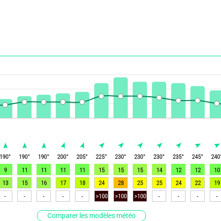
190
°
190
°
190
°
200
°
205
°
225
°
230
°
230
°
230
°
235
°
245
°
240
9
11
11
11
11
15
15
15
14
12
12
10
13
15
16
17
18
24
28
25
25
24
22
19
-
-
-
-
-
>100
>100
>100
-
-
-
-
Comparer les modèles météo