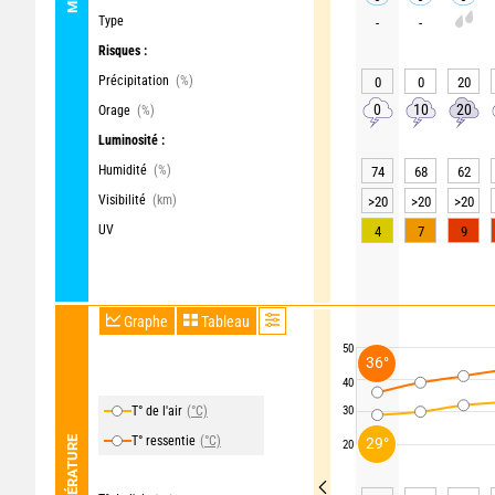
Type
-
-
Risques :
Précipitation
(%)
0
0
20
0
10
20
Orage
(%)
Luminosité :
Humidité
(%)
74
68
62
Visibilité
(km)
>20
>20
>20
UV
4
7
9
Graphe
Tableau
50
36°
40
T° de l'air
(°C)
30
T° ressentie
(°C)
TEMPÉRATURE
29°
20