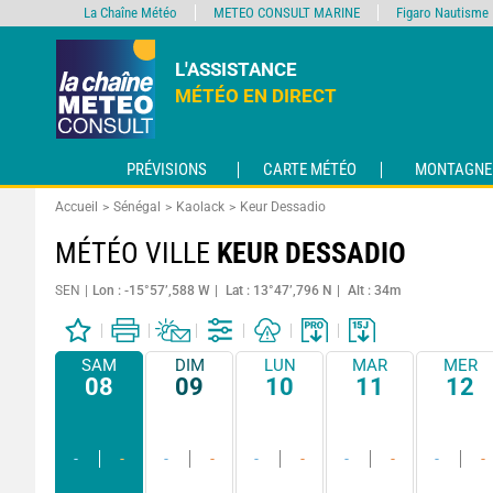
La Chaîne Météo
METEO CONSULT MARINE
Figaro Nautisme
L'ASSISTANCE
MÉTÉO EN DIRECT
PRÉVISIONS
CARTE MÉTÉO
MONTAGNE
Accueil
Sénégal
Kaolack
Keur Dessadio
MÉTÉO VILLE
KEUR DESSADIO
SEN
Lon : -15°57’,588 W
Lat : 13°47’,796 N
Alt : 34m
SAM
DIM
LUN
MAR
MER
08
09
10
11
12
-
-
-
-
-
-
-
-
-
-