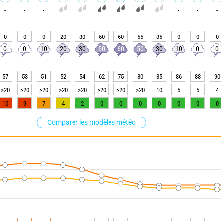
-
-
-
-
-
-
0
0
0
20
30
50
60
55
35
0
0
0
0
0
10
20
30
50
60
50
30
10
0
0
57
53
51
52
54
62
75
80
85
86
88
90
>20
>20
>20
>20
>20
>20
>20
>20
10
5
5
4
10
9
7
4
2
0
0
0
0
0
0
0
Comparer les modèles météo