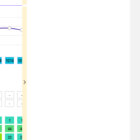
4
1014
1013
1012
1012
1012
1012
1013
1013
1014
-
-
-
-
-
-
-
-
-
-
-
-
-
-
-
-
-
-
1
1
1
1
1
1
1
1
1
44
40
17
16
15
14
18
21
24
23
20
16
13
11
10
8
10
11