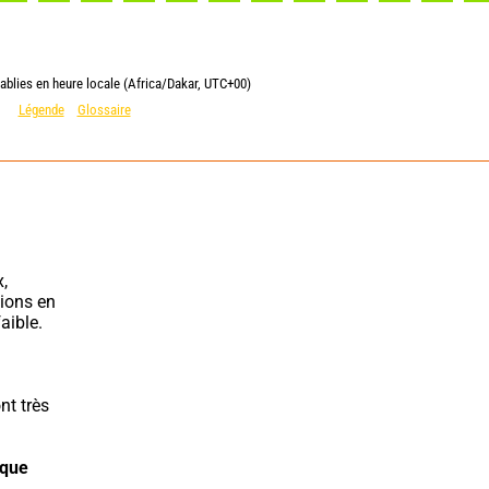
ablies en heure locale (Africa/Dakar, UTC+00)
Légende
Glossaire
ions en 
aible.
t très 
que 