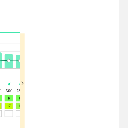
°
230
°
220
°
220
°
215
°
220
°
225
°
225
°
230
°
235
°
9
9
9
9
9
7
8
10
12
17
16
17
17
16
15
17
19
21
-
-
-
-
-
-
-
-
-