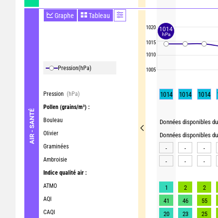
Graphe
Tableau
1020
1014
hPa
1015
1010
Pression
(hPa)
1005
Pression
(hPa)
1014
1014
1014
Pollen
(grains/m³) :
AIR - SANTÉ
Bouleau
Données disponibles du 
Olivier
Données disponibles du 
Graminées
-
-
-
Ambroisie
-
-
-
Indice qualité air :
ATMO
1
2
2
AQI
41
46
55
CAQI
20
23
25