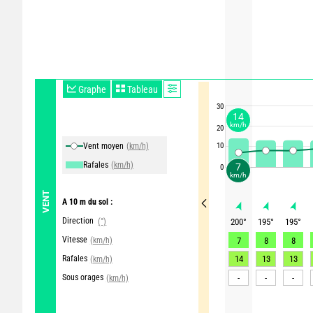
Graphe
Tableau
30
14
km/h
20
Vent moyen
(km/h)
10
Rafales
(km/h)
7
0
km/h
VENT
A 10 m du sol :
Direction
(°)
200
°
195
°
195
°
Vitesse
(km/h)
7
8
8
Rafales
14
13
13
(km/h)
Sous orages
-
-
-
(km/h)