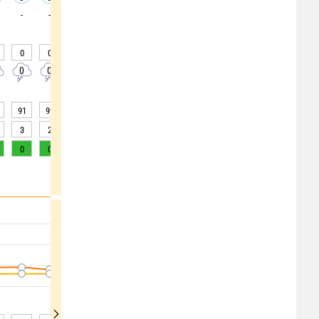
-
-
-
-
-
-
-
-
-
0
0
0
0
0
0
0
0
0
0
0
0
0
0
0
0
0
10
91
92
93
93
94
94
93
90
84
3
2
2
1
1
1
1
3
5
0
0
0
0
0
0
0
0
2