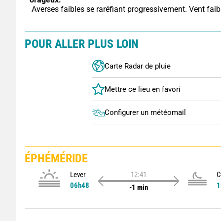
 Averses faibles se raréfiant progressivement. Vent faib
POUR ALLER PLUS LOIN
Carte Radar de pluie
Configurer un météomail
ÉPHÉMÉRIDE
Lever
12:41
C
06h48
1
-1 min