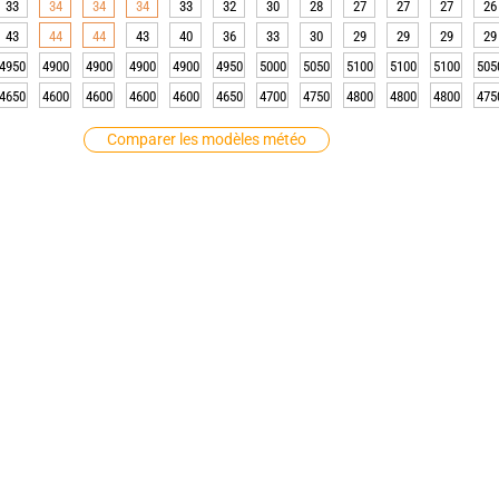
33
34
34
34
33
32
30
28
27
27
27
26
43
44
44
43
40
36
33
30
29
29
29
29
4950
4900
4900
4900
4900
4950
5000
5050
5100
5100
5100
505
4650
4600
4600
4600
4600
4650
4700
4750
4800
4800
4800
475
Comparer les modèles météo