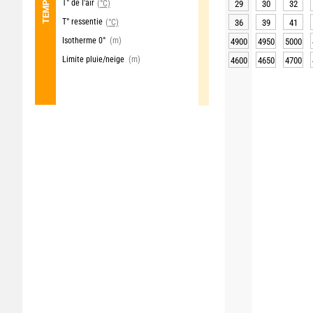
T° de l'air
(°C)
29
30
32
T° ressentie
(°C)
36
39
41
Isotherme 0°
(m)
4900
4950
5000
Limite pluie/neige
(m)
4600
4650
4700