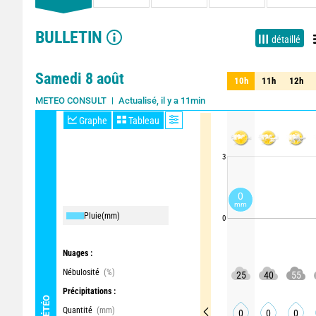
BULLETIN
détaillé
Samedi 8 août
10h
11h
12h
10h
11h
12h
Actualisé, il y a 11min
METEO CONSULT
Graphe
Tableau
3
0
mm
Pluie
(mm)
0
Nuages :
Nébulosité
(%)
25
40
55
Précipitations :
MÉTÉO
Quantité
(mm)
0
0
0