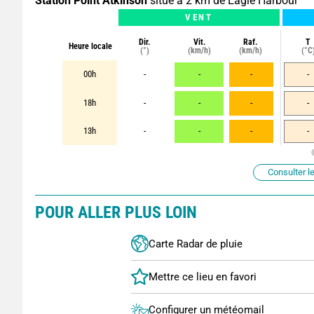
Station Point Atkinson
situé à 2 km de Eagle Harbour
VENT
Dir.
Vit.
Raf.
T
Heure locale
(°)
(km/h)
(km/h)
(°C
00h
-
-
-
-
18h
-
-
-
-
13h
-
-
-
-
Consulter le
POUR ALLER PLUS LOIN
Carte Radar de pluie
Configurer un météomail