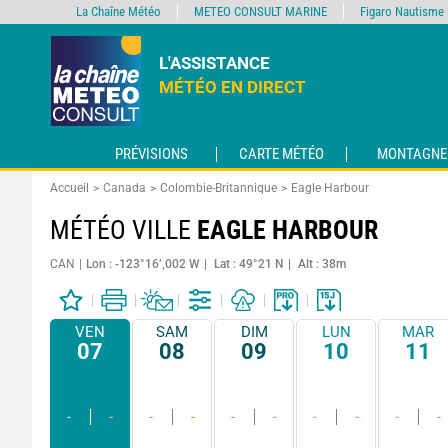
La Chaîne Météo
METEO CONSULT MARINE
Figaro Nautisme
L'ASSISTANCE
MÉTÉO EN DIRECT
PRÉVISIONS
CARTE MÉTÉO
MONTAGNE
Accueil
Canada
Colombie-Britannique
Eagle Harbour
MÉTÉO VILLE
EAGLE HARBOUR
CAN
Lon : -123°16’,002 W
Lat : 49°21 N
Alt : 38m
VEN
SAM
DIM
LUN
MAR
07
08
09
10
11
-
-
-
-
-
-
-
-
-
-