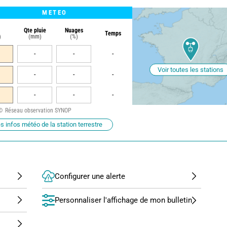
METEO
Qte pluie
Nuages
Temps
)
(mm)
(%)
-
-
-
Voir toutes les stations
-
-
-
-
-
-
Réseau observation SYNOP
s infos météo de la station terrestre
Configurer une alerte
Personnaliser l'affichage de mon bulletin