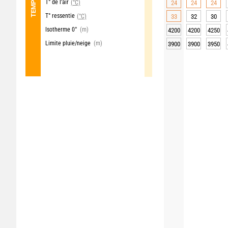
T° de l'air
(°C)
24
24
24
T° ressentie
(°C)
33
32
30
Isotherme 0°
(m)
4200
4200
4250
Limite pluie/neige
(m)
3900
3900
3950