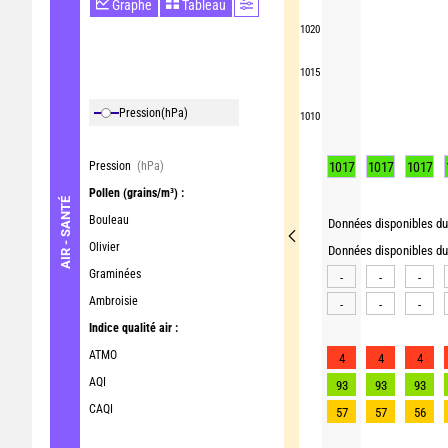
Graphe
Tableau
1020
1015
Pression
(hPa)
1010
Pression
(hPa)
1017
1017
1017
Pollen
(grains/m³) :
AIR - SANTÉ
Bouleau
Données disponibles du 
Olivier
Données disponibles du 
Graminées
-
-
-
Ambroisie
-
-
-
Indice qualité air :
ATMO
4
4
4
AQI
93
93
93
CAQI
57
57
56