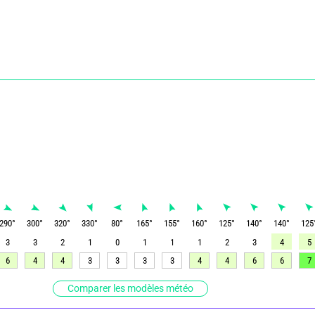
290
°
300
°
320
°
330
°
80
°
165
°
155
°
160
°
125
°
140
°
140
°
125
3
3
2
1
0
1
1
1
2
3
4
5
6
4
4
3
3
3
3
4
4
6
6
7
Comparer les modèles météo