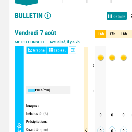
BULLETIN
détaillé
Vendredi 7 août
16h
17h
18h
16h
17h
18h
Actualisé, il y a 7h
METEO CONSULT
Graphe
Tableau
3
Pluie
(mm)
0
Nuages :
Nébulosité
(%)
0
0
0
Précipitations :
MÉTÉO
Quantité
(mm)
0
0
0