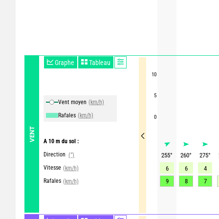
Graphe
Tableau
10
5
Vent moyen
(km/h)
Rafales
(km/h)
0
VENT
A 10 m du sol :
Direction
(°)
255
°
260
°
275
°
Vitesse
(km/h)
6
6
4
Rafales
9
8
7
(km/h)