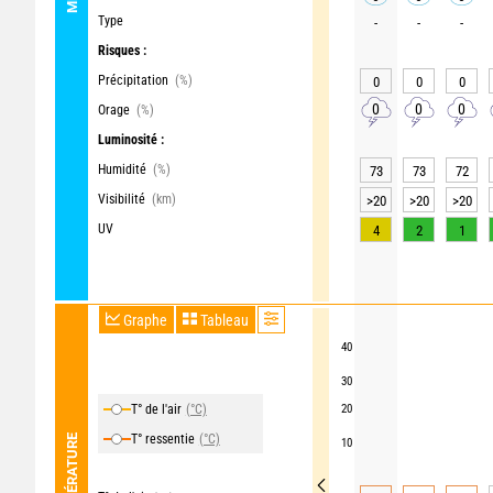
Type
-
-
-
Risques :
Précipitation
(%)
0
0
0
0
0
0
Orage
(%)
Luminosité :
Humidité
(%)
73
73
72
Visibilité
(km)
>20
>20
>20
UV
4
2
1
Graphe
Tableau
40
30
T° de l'air
(°C)
20
T° ressentie
(°C)
TEMPÉRATURE
10