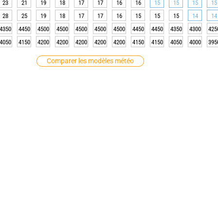
23
21
19
18
17
17
16
16
15
15
15
15
28
25
19
18
17
17
16
15
15
15
14
14
4350
4450
4500
4500
4500
4500
4500
4450
4450
4350
4300
425
4050
4150
4200
4200
4200
4200
4200
4150
4150
4050
4000
395
Comparer les modèles météo