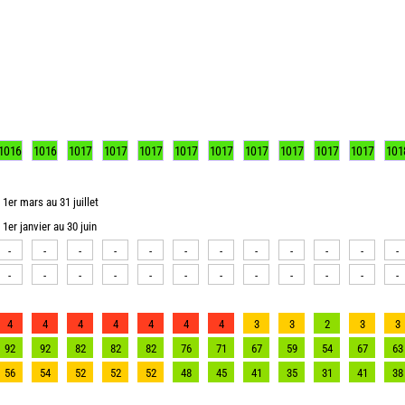
1016
1016
1017
1017
1017
1017
1017
1017
1017
1017
1017
101
1er mars au 31 juillet
1er janvier au 30 juin
-
-
-
-
-
-
-
-
-
-
-
-
-
-
-
-
-
-
-
-
-
-
-
-
4
4
4
4
4
4
4
3
3
2
3
3
92
92
82
82
82
76
71
67
59
54
67
63
56
54
52
52
52
48
45
41
35
31
41
38