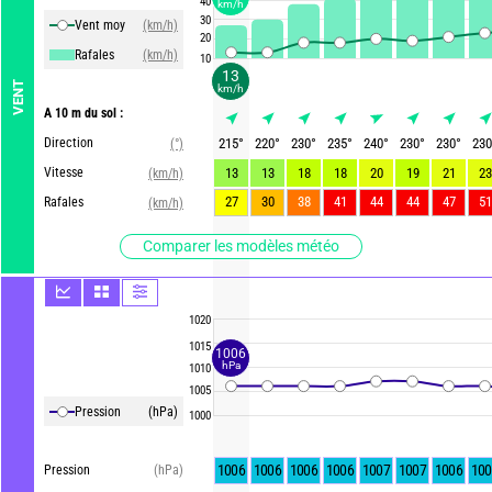
40
km/h
30
Vent moy
(km/h)
20
Rafales
(km/h)
10
13
VENT
km/h
A 10 m du sol :
Direction
215
°
220
°
230
°
235
°
240
°
230
°
230
°
230
(°)
Vitesse
13
13
18
18
20
19
21
23
(km/h)
27
30
38
41
44
44
47
51
Rafales
(km/h)
Comparer les modèles météo
1020
1015
1006
hPa
1010
1005
Pression
(hPa)
1000
1006
1006
1006
1006
1007
1007
1006
100
Pression
(hPa)