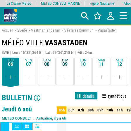
La Chaîne Météo
METEO CONSULT MARINE
Figaro Nautisme
Abon
Accueil
Suède
Västmanlands län
Västerås kommun
Vasastaden
MÉTÉO VILLE
VASASTADEN
SWE
Lon : 16°32’,364 E
Lat : 59°36’,318 N
Alt : 24m
JEU
VEN
SAM
DIM
LUN
MAR
MER
06
07
08
09
10
11
12
-
-
-
-
-
-
-
-
-
-
-
-
-
-
BULLETIN
détaillé
synthétique
1 jour
3 jours
7 jours
15 jours
90%
Fiabilité
Jeudi 6 aoû
05h
06h
07h
08h
09h
10h
11h
12
05h
06h
07h
08h
09h
10h
11h
12
Actualisé, il y a 6h
METEO CONSULT