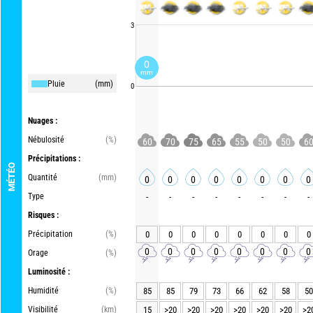
3
0
mm
Pluie
(mm)
0
Nuages :
Nébulosité
(%)
60
70
75
65
55
50
50
6
Précipitations :
MÉTÉO
Quantité
(mm)
0
0
0
0
0
0
0
0
Type
-
-
-
-
-
-
-
-
Risques :
Précipitation
(%)
0
0
0
0
0
0
0
0
0
0
0
0
0
0
0
0
Orage
(%)
Luminosité :
Humidité
(%)
85
85
79
73
66
62
58
50
Visibilité
(km)
15
>20
>20
>20
>20
>20
>20
>2