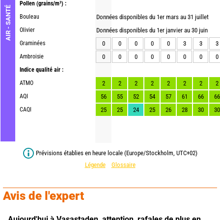
Pollen
(grains/m³) :
AIR - SANTÉ
Bouleau
Données disponibles du 1er mars au 31 juillet
Olivier
Données disponibles du 1er janvier au 30 juin
Graminées
0
0
0
0
0
3
3
3
Ambroisie
0
0
0
0
0
0
0
0
Indice qualité air :
ATMO
2
2
2
2
2
2
2
2
AQI
56
55
52
54
57
61
66
66
CAQI
25
25
24
25
26
28
30
30
Prévisions établies en heure locale (Europe/Stockholm, UTC+02)
Légende
Glossaire
Avis de l'expert
Aujourd'hui à Vasastaden,
attention, rafales de plus en 