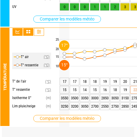
UV
0
0
0
1
1
2
3
3
Comparer les modèles météo
25
17°
20
T° air
(°C)
15
15°
T° ressentie
(°C)
TEMPÉRATURE
10
T° de l'air
17
17
18
18
19
19
20
21
(°C)
T° ressentie
15
15
14
15
16
18
19
22
(°C)
Isotherme 0°
(m)
3550
3500
3350
3000
2850
3050
3150
275
Lim pluie/neige
(m)
3250
3200
3050
2700
2550
2750
2850
245
Comparer les modèles météo