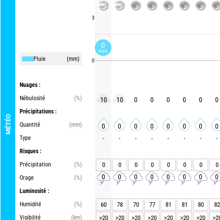
3
0
mm
Pluie
(mm)
0
Nuages :
Nébulosité
(%)
10
10
0
0
0
0
0
0
Précipitations :
MÉTÉO
Quantité
(mm)
0
0
0
0
0
0
0
0
Type
-
-
-
-
-
-
-
-
Risques :
Précipitation
(%)
0
0
0
0
0
0
0
0
0
0
0
0
0
0
0
0
Orage
(%)
Luminosité :
Humidité
(%)
60
78
70
77
81
81
80
82
Visibilité
(km)
>20
>20
>20
>20
>20
>20
>20
>2