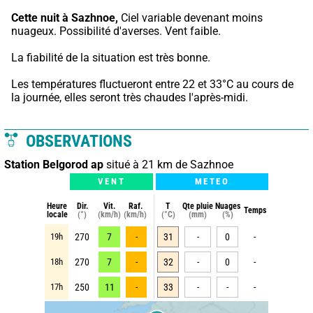
Cette nuit à Sazhnoe,
 Ciel variable devenant moins 
nuageux. Possibilité d'averses. Vent faible.
La fiabilité de la situation est très bonne.
Les températures fluctueront entre 22 et 33°C au cours de 
la journée, elles seront très chaudes l'après-midi.
OBSERVATIONS
Station Belgorod ap
situé à 21 km de Sazhnoe
VENT
METEO
Heure
Dir.
Vit.
Raf.
T
Qte pluie
Nuages
Temps
locale
(°)
(km/h)
(km/h)
(°C)
(mm)
(%)
19h
270
7
-
31
-
0
-
18h
270
7
-
32
-
0
-
17h
250
11
-
33
-
-
-