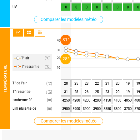
UV
0
0
0
0
0
0
0
0
Comparer les modèles météo
31°
40
30
T° air
(°C)
20
28°
T° ressentie
(°C)
TEMPÉRATURE
10
T° de l'air
28
25
23
22
21
20
19
19
(°C)
T° ressentie
31
28
26
25
23
20
19
19
(°C)
Isotherme 0°
(m)
4250
4200
4200
4200
4150
4100
4050
400
Lim pluie/neige
(m)
3950
3900
3900
3900
3850
3800
3750
370
Comparer les modèles météo