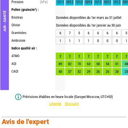
1011
1012
1012
1013
1012
1012
1012
101
Pression
(hPa)
Pollen
(grains/m³) :
AIR - SANTÉ
Bouleau
Données disponibles du 1er mars au 31 juillet
Olivier
Données disponibles du 1er janvier au 30 juin
Graminées
6
7
5
6
6
6
6
5
Ambroisie
1
1
1
1
0
0
0
1
Indice qualité air :
ATMO
2
2
2
2
2
2
2
2
AQI
89
82
70
63
58
54
51
48
CAQI
40
37
32
29
26
26
28
23
Prévisions établies en heure locale (Europe/Moscow, UTC+03)
Légende
Glossaire
Avis de l'expert