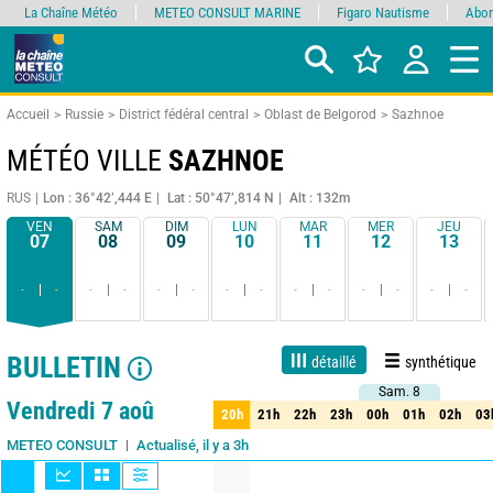
La Chaîne Météo
METEO CONSULT MARINE
Figaro Nautisme
Abon
Accueil
Russie
District fédéral central
Oblast de Belgorod
Sazhnoe
MÉTÉO VILLE
SAZHNOE
RUS
Lon : 36°42’,444 E
Lat : 50°47’,814 N
Alt : 132m
VEN
SAM
DIM
LUN
MAR
MER
JEU
07
08
09
10
11
12
13
-
-
-
-
-
-
-
-
-
-
-
-
-
-
BULLETIN
détaillé
synthétique
Sam. 8
Sam. 8
1 jour
3 jours
7 jours
15 jours
90%
Fiabilité
Vendredi 7 aoû
20h
21h
22h
23h
00h
01h
02h
03
20h
21h
22h
23h
00h
01h
02h
03
Actualisé, il y a 3h
METEO CONSULT