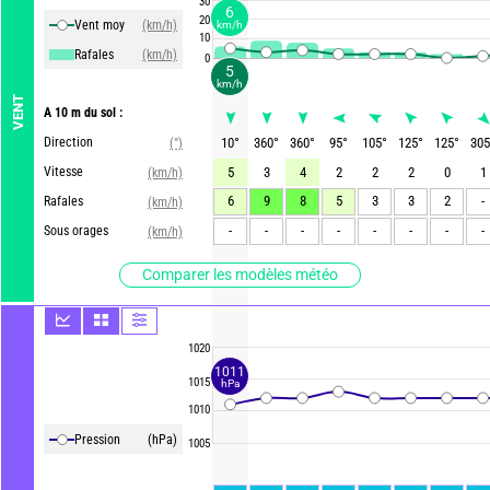
30
6
20
Vent moy
(km/h)
km/h
10
Rafales
(km/h)
0
5
km/h
VENT
A 10 m du sol :
Direction
10
°
360
°
360
°
95
°
105
°
125
°
125
°
305
(°)
Vitesse
5
3
4
2
2
2
0
1
(km/h)
6
9
8
5
3
3
2
-
Rafales
(km/h)
-
-
-
-
-
-
-
-
Sous orages
(km/h)
Comparer les modèles météo
1020
1011
1015
hPa
1010
Pression
(hPa)
1005