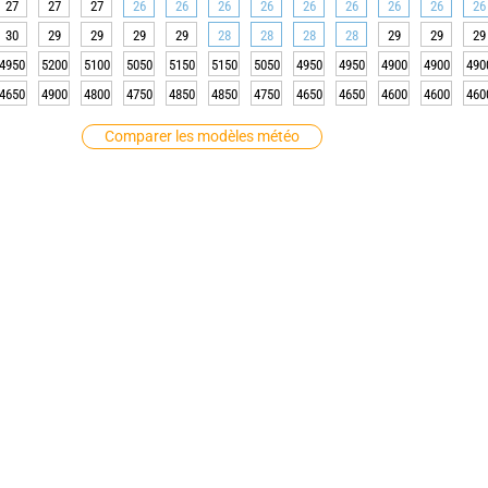
27
27
27
26
26
26
26
26
26
26
26
26
30
29
29
29
29
28
28
28
28
29
29
29
4950
5200
5100
5050
5150
5150
5050
4950
4950
4900
4900
490
4650
4900
4800
4750
4850
4850
4750
4650
4650
4600
4600
460
Comparer les modèles météo