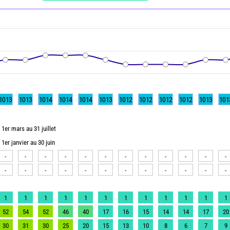
1013
1013
1014
1014
1014
1013
1012
1012
1012
1012
1013
101
1er mars au 31 juillet
1er janvier au 30 juin
-
-
-
-
-
-
-
-
-
-
-
-
-
-
-
-
-
-
-
-
-
-
-
-
1
1
1
1
1
1
1
1
1
1
1
1
52
54
52
46
40
17
16
15
14
14
17
20
30
31
30
25
20
15
13
10
8
6
7
9