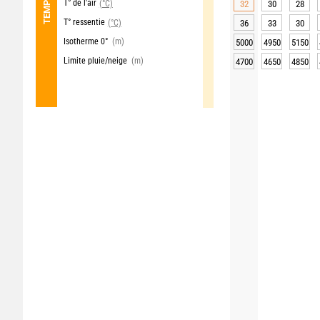
T° de l'air
(°C)
32
30
28
T° ressentie
(°C)
36
33
30
Isotherme 0°
(m)
5000
4950
5150
Limite pluie/neige
(m)
4700
4650
4850