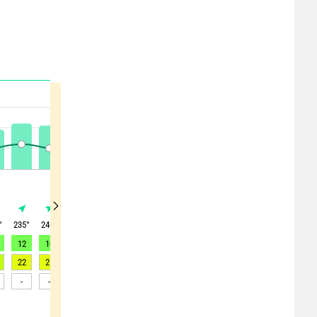
°
235
°
240
°
245
°
245
°
220
°
215
°
205
°
210
°
220
°
12
10
8
6
7
7
9
10
12
22
21
20
20
20
18
16
18
23
-
-