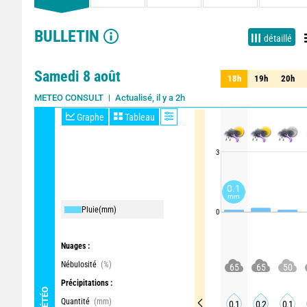
BULLETIN
détaillé
Samedi 8 août
18h
19h
20h
18h
19h
20h
Actualisé, il y a 2h
METEO CONSULT
Graphe
Tableau
3
0.1
mm
Pluie
(mm)
0
Nuages :
Nébulosité
(%)
65
65
50
Précipitations :
MÉTÉO
Quantité
(mm)
0.1
0.2
0.1