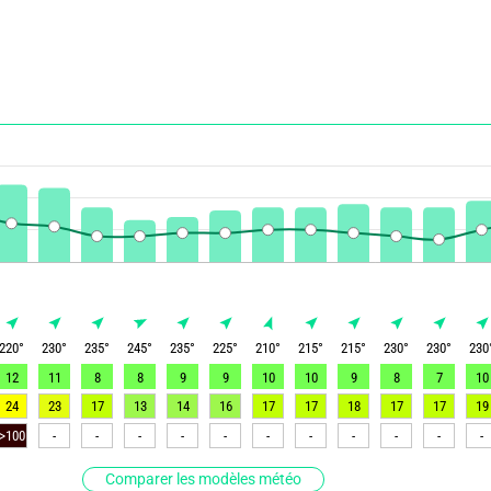
220
°
230
°
235
°
245
°
235
°
225
°
210
°
215
°
215
°
230
°
230
°
230
12
11
8
8
9
9
10
10
9
8
7
10
24
23
17
13
14
16
17
17
18
17
17
19
-
-
-
-
-
-
-
-
-
-
-
Comparer les modèles météo