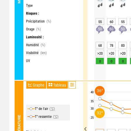
Type
Risques :
Précipitation
(%)
55
60
55
50
60
50
Orage
(%)
Luminosité :
Humidité
(%)
68
78
83
Visibilité
(km)
>20
>20
>20
UV
0
0
0
Graphe
Tableau
36°
40
35
T° de l'air
(°C)
30
32°
T° ressentie
(°C)
TEMPÉRATURE
25