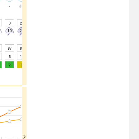
-
0
25
40
45
50
50
60
70
70
10
20
40
40
50
50
60
60
60
87
82
78
76
76
76
75
76
79
5
10
15
>20
>20
>20
>20
>20
15
2
3
5
5
4
5
5
3
1