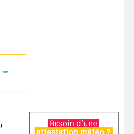
 Lune
nd