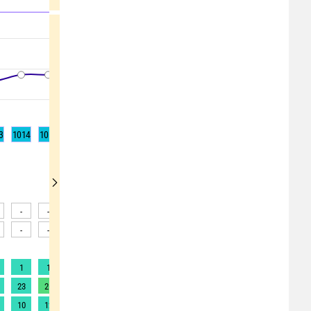
3
1014
1014
1014
1014
1013
1013
1013
1012
1012
-
-
-
-
-
-
-
-
-
-
-
-
-
-
-
-
-
-
1
1
1
1
1
1
1
1
1
23
26
29
32
32
44
50
42
34
10
12
13
15
18
23
28
21
16