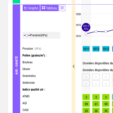
Graphe
Tableau
1020
1015
1011
hPa
Pression
(hPa)
1010
Pression
(hPa)
1011
1012
1012
Pollen
(grains/m³) :
AIR - SANTÉ
Bouleau
Données disponibles du 
Olivier
Données disponibles du 
Graminées
-
-
-
Ambroisie
-
-
-
Indice qualité air :
ATMO
2
2
2
AQI
59
61
59
CAQI
35
36
35