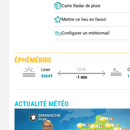
Carte Radar de pluie
Configurer un météomail
ÉPHÉMÉRIDE
Lever
12:41
C
06h49
1
-1 min
ACTUALITÉ MÉTÉO