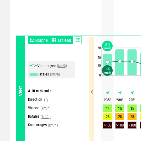
Graphe
Tableau
23
30
km/h
20
Vent moyen
(km/h)
10
14
km/h
Rafales
(km/h)
0
VENT
A 10 m du sol :
Direction
(°)
235
°
230
°
225
°
Vitesse
(km/h)
14
15
15
Rafales
23
28
28
(km/h)
Sous orages
(km/h)