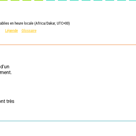
ablies en heure locale (Africa/Dakar, UTC+00)
Légende
Glossaire
d'un 
ment. 
nt très 