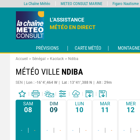
La Chaîne Météo
METEO CONSULT MARINE
Figaro Nautisme
L'ASSISTANCE
MÉTÉO EN DIRECT
PRÉVISIONS
CARTE MÉTÉO
MONTAGNE
Accueil
Sénégal
Kaolack
Ndiba
MÉTÉO VILLE
NDIBA
SEN
Lon : -16°4’,464 W
Lat : 13°41’,388 N
Alt : 29m
SAM
DIM
LUN
MAR
MER
08
09
10
11
12
-
-
-
-
-
-
-
-
-
-